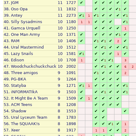
37.
JGM
11
1727
✔
✔
✔
✔
✔
✔
38.
Oso Opa
11
1832
✔
✔
✔
✔
✔
1
39.
Antey
11
2273
✔
✔
✔
✔
✔
✔
1
1
1
1
40.
Silly Sysadmins
10
1180
✔
✔
✔
✔
1
1
1
41.
Gamca Urquell
10
1250
✔
✔
✔
✔
1
42.
One Man Army
10
1371
✔
✔
✔
✔
✔
✔
1
43.
RAM
10
1406
✔
✔
✔
✔
✔
1
1
2
44.
Ural Mastermind
10
1512
✔
✔
✔
✔
✔
1
1
45.
Lazy Snails
10
1581
✔
✔
✔
✔
✔
1
1
46.
Edison
10
1708
✔
✔
✔
1
1
1
3
47.
Woodchuckchuckchuck
10
2002
✔
✔
✔
✔
1
6
2
48.
Three amigos
9
1091
✔
✔
✔
✔
1
2
49.
PG-BKA
9
1264
✔
✔
✔
✔
50.
Statyba
9
1271
✔
✔
✔
✔
✔
✔
1
1
1
51.
iNFORMATIkA
9
1503
✔
✔
✔
✔
✔
✔
1
1
52.
It Might Be A Team
9
1509
✔
✔
✔
✔
✔
1
53.
ACM Teens
8
1208
✔
✔
✔
✔
54.
Shadow
8
1553
✔
✔
✔
55.
Ural Lyceum Team
8
1783
✔
✔
56.
The SQUAAK!s
8
1898
✔
✔
✔
✔
1
1
57.
Xeer
8
1917
✔
✔
1
1
2