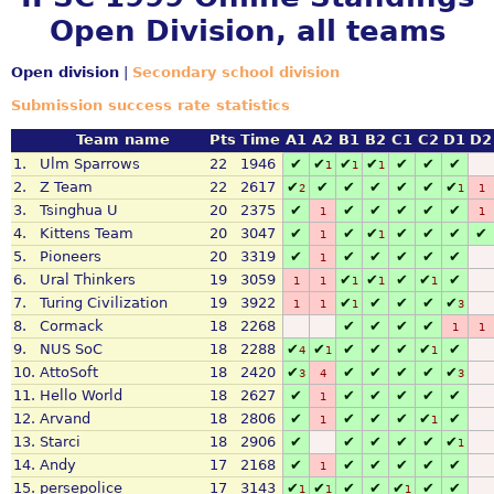
Open Division, all teams
Open division
|
Secondary school division
Submission success rate statistics
Team name
Pts
Time
A1
A2
B1
B2
C1
C2
D1
D2
1.
Ulm Sparrows
22
1946
✔
✔
✔
✔
✔
✔
✔
1
1
1
2.
Z Team
22
2617
✔
✔
✔
✔
✔
✔
✔
2
1
1
3.
Tsinghua U
20
2375
✔
✔
✔
✔
✔
✔
1
1
4.
Kittens Team
20
3047
✔
✔
✔
✔
✔
✔
✔
1
1
5.
Pioneers
20
3319
✔
✔
✔
✔
✔
✔
1
6.
Ural Thinkers
19
3059
✔
✔
✔
✔
✔
1
1
1
1
1
7.
Turing Civilization
19
3922
✔
✔
✔
✔
✔
1
1
1
3
8.
Cormack
18
2268
✔
✔
✔
✔
1
1
9.
NUS SoC
18
2288
✔
✔
✔
✔
✔
✔
✔
4
1
1
10.
AttoSoft
18
2420
✔
✔
✔
✔
✔
✔
3
4
3
11.
Hello World
18
2627
✔
✔
✔
✔
✔
✔
1
12.
Arvand
18
2806
✔
✔
✔
✔
✔
✔
1
1
13.
Starci
18
2906
✔
✔
✔
✔
✔
✔
1
14.
Andy
17
2168
✔
✔
✔
✔
✔
✔
1
15.
persepolice
17
3143
✔
✔
✔
✔
✔
✔
✔
1
1
1