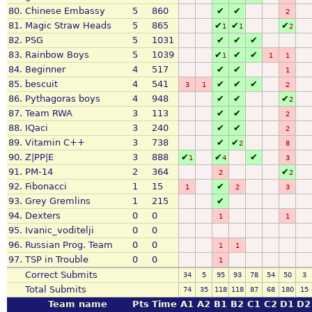
80.
Chinese Embassy
5
860
✔
✔
2
81.
Magic Straw Heads
5
865
✔
✔
✔
1
1
2
82.
PSG
5
1031
✔
✔
✔
83.
Rainbow Boys
5
1039
✔
✔
✔
1
1
1
84.
Beginner
4
517
✔
✔
1
85.
bescuit
4
541
✔
✔
✔
3
1
2
86.
Pythagoras boys
4
948
✔
✔
✔
2
87.
Team RWA
3
113
✔
✔
2
88.
IQaci
3
240
✔
✔
2
89.
Vitamin C++
3
738
✔
✔
2
8
90.
Z|PP|E
3
888
✔
✔
✔
1
4
3
91.
PM-14
2
364
✔
2
2
92.
Fibonacci
1
15
✔
1
2
3
93.
Grey Gremlins
1
215
✔
94.
Dexters
0
0
1
1
95.
Ivanic_voditelji
0
0
96.
Russian Prog. Team
0
0
1
1
97.
TSP in Trouble
0
0
1
Correct Submits
34
5
95
93
78
54
50
3
Total Submits
74
35
118
118
87
68
180
15
Team name
Pts
Time
A1
A2
B1
B2
C1
C2
D1
D2