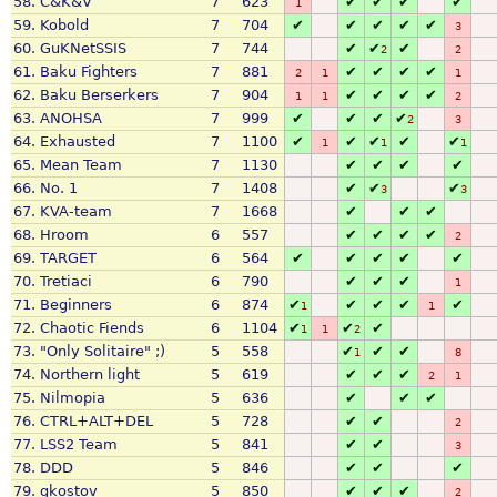
58.
C&K&V
7
623
✔
✔
✔
✔
1
59.
Kobold
7
704
✔
✔
✔
✔
✔
3
60.
GuKNetSSIS
7
744
✔
✔
✔
2
2
61.
Baku Fighters
7
881
✔
✔
✔
✔
2
1
1
62.
Baku Berserkers
7
904
✔
✔
✔
✔
1
1
2
63.
ANOHSA
7
999
✔
✔
✔
✔
2
3
64.
Exhausted
7
1100
✔
✔
✔
✔
✔
1
1
1
65.
Mean Team
7
1130
✔
✔
✔
✔
66.
No. 1
7
1408
✔
✔
✔
3
3
67.
KVA-team
7
1668
✔
✔
✔
68.
Hroom
6
557
✔
✔
✔
✔
2
69.
TARGET
6
564
✔
✔
✔
✔
✔
70.
Tretiaci
6
790
✔
✔
✔
1
71.
Beginners
6
874
✔
✔
✔
✔
✔
1
1
72.
Chaotic Fiends
6
1104
✔
✔
✔
1
1
2
73.
"Only Solitaire" ;)
5
558
✔
✔
✔
1
8
74.
Northern light
5
619
✔
✔
✔
2
1
75.
Nilmopia
5
636
✔
✔
✔
76.
CTRL+ALT+DEL
5
728
✔
✔
2
77.
LSS2 Team
5
841
✔
✔
3
78.
DDD
5
846
✔
✔
✔
79.
gkostov
5
850
✔
✔
✔
2