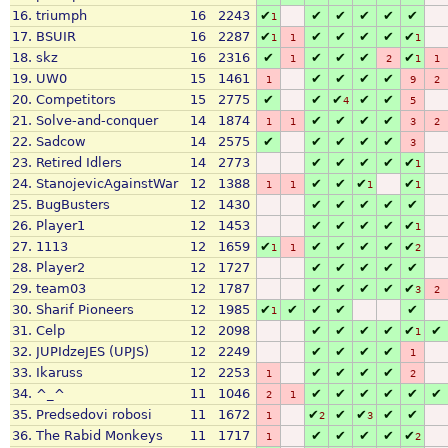
16.
triumph
16
2243
✔
✔
✔
✔
✔
✔
1
17.
BSUIR
16
2287
✔
✔
✔
✔
✔
✔
1
1
1
18.
skz
16
2316
✔
✔
✔
✔
✔
1
2
1
1
19.
UW0
15
1461
✔
✔
✔
✔
1
9
2
20.
Competitors
15
2775
✔
✔
✔
✔
✔
4
5
21.
Solve-and-conquer
14
1874
✔
✔
✔
✔
1
1
3
2
22.
Sadcow
14
2575
✔
✔
✔
✔
✔
3
23.
Retired Idlers
14
2773
✔
✔
✔
✔
✔
1
24.
StanojevicAgainstWar
12
1388
✔
✔
✔
✔
1
1
1
1
25.
BugBusters
12
1430
✔
✔
✔
✔
✔
26.
Player1
12
1453
✔
✔
✔
✔
✔
1
27.
1113
12
1659
✔
✔
✔
✔
✔
✔
1
1
2
28.
Player2
12
1727
✔
✔
✔
✔
✔
29.
team03
12
1787
✔
✔
✔
✔
✔
3
2
30.
Sharif Pioneers
12
1985
✔
✔
✔
✔
✔
1
31.
Celp
12
2098
✔
✔
✔
✔
✔
✔
1
32.
JUPIdzeJES (UPJS)
12
2249
✔
✔
✔
✔
1
33.
Ikaruss
12
2253
✔
✔
✔
✔
1
2
34.
^_^
11
1046
✔
✔
✔
✔
✔
✔
2
1
35.
Predsedovi robosi
11
1672
✔
✔
✔
✔
✔
1
2
3
36.
The Rabid Monkeys
11
1717
✔
✔
✔
✔
✔
1
2