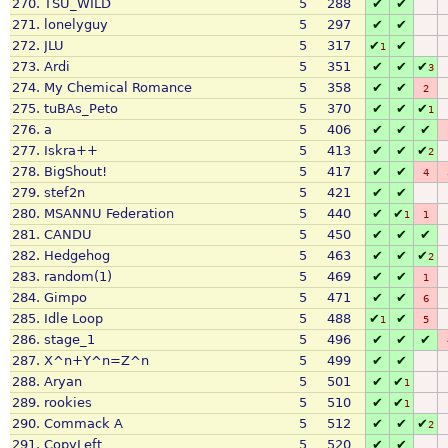
270.
TSU_WILD
5
288
✔
✔
271.
lonelyguy
5
297
✔
✔
272.
JLU
5
317
✔
✔
1
273.
Ardi
5
351
✔
✔
✔
3
274.
My Chemical Romance
5
358
✔
✔
2
275.
tuBAs_Peto
5
370
✔
✔
✔
1
276.
a
5
406
✔
✔
✔
277.
Iskra++
5
413
✔
✔
✔
2
278.
BigShout!
5
417
✔
✔
4
279.
stef2n
5
421
✔
✔
280.
MSANNU Federation
5
440
✔
✔
1
1
281.
CANDU
5
450
✔
✔
✔
282.
Hedgehog
5
463
✔
✔
✔
2
283.
random(1)
5
469
✔
✔
1
284.
Gimpo
5
471
✔
✔
6
285.
Idle Loop
5
488
✔
✔
1
5
286.
stage_1
5
496
✔
✔
✔
287.
X^n+Y^n=Z^n
5
499
✔
✔
288.
Aryan
5
501
✔
✔
1
289.
rookies
5
510
✔
✔
1
290.
Commack A
5
512
✔
✔
✔
2
291.
CopyLeft
5
520
✔
✔