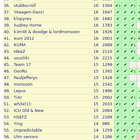
36.
stubbscroll
16
1564
✔
✔
✔
1
1
37.
!Haagen-Dazs!
16
1647
✔
✔
✔
1
38.
klopyrev
16
1682
✔
✔
✔
39.
Audrey Horne
16
1783
✔
✔
✔
40.
k3m0t & doodge & lordmonsoon
16
1926
✔
✔
✔
2
41.
euro 2012
16
2003
✔
✔
✔
1
42.
KUMA
16
2089
✔
✔
✔
1
43.
IdeaZ
16
2110
✔
✔
✔
1
44.
ususliki
16
2215
✔
✔
✔
45.
Team 17
15
1299
✔
✔
46.
GooRu
15
1392
✔
✔
✔
2
47.
PaulJefferys
15
1428
✔
✔
48.
monsoon
15
1542
✔
✔
✔
49.
Lepus
15
1996
✔
✔
✔
50.
TiAr
15
2002
✔
✔
✔
1
51.
while(1);
15
2033
✔
✔
✔
2
52.
ICU Old & New
15
2064
✔
✔
✔
53.
HSEFZ
15
2189
✔
✔
✔
54.
Ying
14
980
✔
✔
✔
55.
Unpredictable
14
1259
✔
✔
✔
1
2
56.
Ulm seniors
14
1286
✔
✔
✔