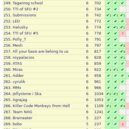
249.
Taganrog school
6
702
✔
✔
✔
250.
TTI of SFU #2
6
734
✔
✔
251.
Submissions
6
742
✔
✔
✔
1
1
1
252.
LED
6
772
✔
✔
✔
253.
Halusky
6
774
✔
✔
✔
1
1
254.
TTI of SFU #5
6
778
✔
✔
7
255.
Polly_T
6
791
✔
✔
256.
Mesh
6
797
✔
✔
✔
3
257.
All your base are belong to us
6
817
✔
✔
✔
3
258.
roypalacios
6
828
✔
✔
✔
1
259.
ATAS
6
859
✔
✔
✔
260.
Miras
6
922
✔
✔
✔
1
1
261.
Adder
6
958
✔
✔
✔
262.
cyrulik
6
961
✔
✔
✔
263.
MMx
6
966
✔
✔
264.
Jellystone i Ska
6
1034
✔
✔
✔
2
2
265.
Agrajag
6
1053
✔
✔
✔
1
266.
Killer Code Monkeys From Hell
6
1109
✔
✔
✔
1
4
267.
Team NAG
6
1241
✔
✔
268.
Braineater
5
227
✔
✔
✔
269.
bobo
5
237
✔
✔
2