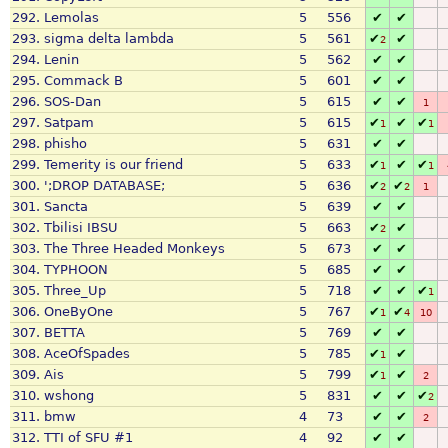
292.
Lemolas
5
556
✔
✔
293.
sigma delta lambda
5
561
✔
✔
2
294.
Lenin
5
562
✔
✔
295.
Commack B
5
601
✔
✔
296.
SOS-Dan
5
615
✔
✔
1
297.
Satpam
5
615
✔
✔
✔
1
1
298.
phisho
5
631
✔
✔
299.
Temerity is our friend
5
633
✔
✔
✔
1
1
300.
';DROP DATABASE;
5
636
✔
✔
2
2
1
301.
Sancta
5
639
✔
✔
302.
Tbilisi IBSU
5
663
✔
✔
2
303.
The Three Headed Monkeys
5
673
✔
✔
304.
TYPHOON
5
685
✔
✔
305.
Three_Up
5
718
✔
✔
✔
1
306.
OneByOne
5
767
✔
✔
1
4
10
307.
BETTA
5
769
✔
✔
308.
AceOfSpades
5
785
✔
✔
1
309.
Ais
5
799
✔
✔
1
2
310.
wshong
5
831
✔
✔
✔
2
311.
bmw
4
73
✔
✔
2
312.
TTI of SFU #1
4
92
✔
✔