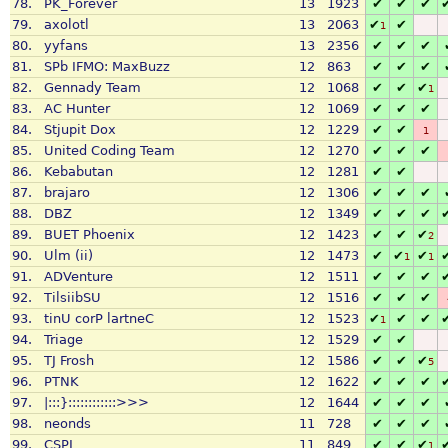
78.
PK_Forever
13
1923
✔
✔
✔
79.
axolotl
13
2063
✔
✔
1
80.
yyfans
13
2356
✔
✔
✔
81.
SPb IFMO: MaxBuzz
12
863
✔
✔
✔
82.
Gennady Team
12
1068
✔
✔
✔
1
83.
AC Hunter
12
1069
✔
✔
✔
84.
Stjupit Dox
12
1229
✔
✔
1
85.
United Coding Team
12
1270
✔
✔
✔
86.
Kebabutan
12
1281
✔
✔
87.
brajaro
12
1306
✔
✔
✔
88.
DBZ
12
1349
✔
✔
✔
89.
BUET Phoenix
12
1423
✔
✔
✔
2
90.
Ulm (ii)
12
1473
✔
✔
✔
1
1
91.
ADVenture
12
1511
✔
✔
✔
92.
TilsiibSU
12
1516
✔
✔
✔
93.
tinU corP lartneC
12
1523
✔
✔
✔
1
94.
Triage
12
1529
✔
✔
95.
TJ Frosh
12
1586
✔
✔
✔
5
96.
PTNK
12
1622
✔
✔
✔
97.
|:::}::::::::::::>>>
12
1644
✔
✔
✔
98.
neonds
11
728
✔
✔
✔
99.
CSPI
11
849
✔
✔
✔
1