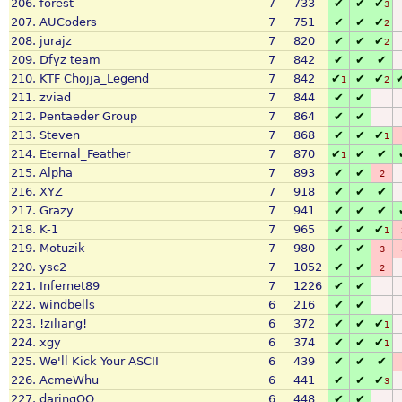
206.
forest
7
733
✔
✔
✔
3
207.
AUCoders
7
751
✔
✔
✔
2
208.
jurajz
7
820
✔
✔
✔
2
209.
Dfyz team
7
842
✔
✔
✔
210.
KTF Chojja_Legend
7
842
✔
✔
✔
1
2
211.
zviad
7
844
✔
✔
212.
Pentaeder Group
7
864
✔
✔
213.
Steven
7
868
✔
✔
✔
1
214.
Eternal_Feather
7
870
✔
✔
✔
1
215.
Alpha
7
893
✔
✔
2
216.
XYZ
7
918
✔
✔
✔
217.
Grazy
7
941
✔
✔
✔
218.
K-1
7
965
✔
✔
✔
1
219.
Motuzik
7
980
✔
✔
3
220.
ysc2
7
1052
✔
✔
2
221.
Infernet89
7
1226
✔
✔
222.
windbells
6
216
✔
✔
223.
!ziliang!
6
372
✔
✔
✔
1
224.
xgy
6
374
✔
✔
✔
1
225.
We'll Kick Your ASCII
6
439
✔
✔
✔
226.
AcmeWhu
6
441
✔
✔
✔
3
227.
daringQQ
6
448
✔
✔