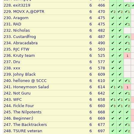
228.
exit3219
6
466
✔
✔
✔
1
229.
MOVX A,@DPTR
6
470
✔
✔
✔
2
2
1
230.
Aragorn
6
475
✔
✔
✔
231.
RAD
6
475
✔
✔
✔
1
232.
Nicholas
6
482
✔
✔
233.
Custardfrog
6
487
✔
✔
✔
1
234.
Abracadabra
6
490
✔
✔
✔
1
235.
RJC FTW
6
503
✔
✔
✔
1
236.
Kruty team
6
525
✔
✔
1
237.
Dru
6
577
✔
✔
238.
xxx
6
578
✔
✔
239.
Johny Black
6
609
✔
✔
240.
helloneo @ SCCC
6
610
✔
✔
✔
1
241.
Honeymoon Salad
6
614
✔
✔
1
1
1
242.
Not Guru
6
642
✔
✔
✔
1
243.
WFC
6
658
✔
✔
✔
1
1
1
244.
Fickle Four
6
660
✔
✔
✔
3
1
2
245.
The Nilpotents
6
668
✔
✔
✔
246.
Beginner:)
6
669
✔
✔
✔
247.
The Backtrackers
6
677
✔
✔
✔
1
248.
TSURE veteran
6
697
✔
✔
✔
2