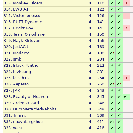
313.
Monkey Juicers
4
110
✔
✔
1
314.
EWU A1
4
122
✔
✔
315.
Victor Ionescu
4
126
✔
✔
2
316.
BUET Dynamic
4
141
✔
✔
317.
Bright Boy
4
141
✔
✔
4
318.
Team Omoikane
4
150
✔
✔
319.
Hayk Blrtsyan
4
156
✔
✔
320.
JustACit
4
169
✔
✔
321.
Moriarty
4
188
✔
✔
1
322.
smb
4
204
✔
✔
323.
Black-Panther
4
212
✔
✔
324.
htzhuang
4
231
✔
✔
325.
lcis_b13
4
254
✔
✔
1
326.
Aepasto
4
260
✔
✔
1
1
327.
JMK
4
343
✔
✔
328.
Beauty of Heaven
4
345
✔
✔
✔
1
329.
Arden Wizard
4
346
✔
✔
330.
DumbRetardedRabbits
4
348
✔
✔
331.
Trimax
4
369
✔
✔
332.
nuoyafangzhou
4
411
✔
✔
1
333.
wasi
4
416
✔
✔