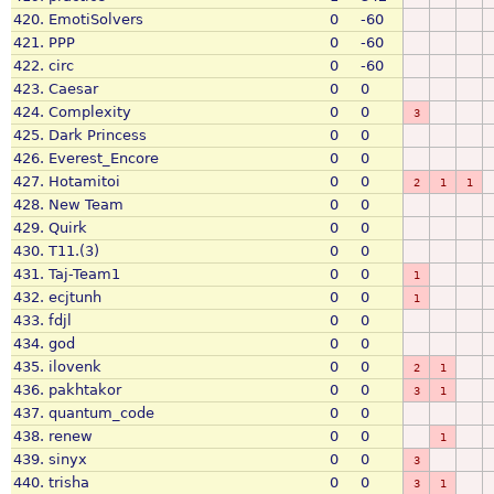
420.
EmotiSolvers
0
-60
421.
PPP
0
-60
422.
circ
0
-60
423.
Caesar
0
0
424.
Complexity
0
0
3
425.
Dark Princess
0
0
426.
Everest_Encore
0
0
427.
Hotamitoi
0
0
2
1
1
428.
New Team
0
0
429.
Quirk
0
0
430.
T11.(3)
0
0
431.
Taj-Team1
0
0
1
432.
ecjtunh
0
0
1
433.
fdjl
0
0
434.
god
0
0
435.
ilovenk
0
0
2
1
436.
pakhtakor
0
0
3
1
437.
quantum_code
0
0
438.
renew
0
0
1
439.
sinyx
0
0
3
440.
trisha
0
0
3
1