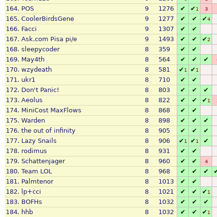
164.
POS
9
1276
✔
✔
1
3
165.
CoolerBirdsGene
9
1277
✔
✔
✔
4
166.
Facci
9
1307
✔
✔
167.
Ask.com Pisa pi/e
9
1493
✔
✔
✔
2
168.
sleepycoder
8
359
✔
✔
169.
May4th
8
564
✔
✔
✔
170.
wzydeath
8
581
✔
✔
1
1
171.
ukr1
8
710
✔
✔
172.
Don't Panic!
8
803
✔
✔
✔
173.
Aeolus
8
822
✔
✔
✔
1
174.
MiniCost MaxFlows
8
868
✔
✔
175.
Warden
8
898
✔
✔
✔
176.
the out of infinity
8
905
✔
✔
✔
177.
Lazy Snails
8
906
✔
✔
✔
1
1
178.
rodimus
8
931
✔
✔
179.
Schattenjager
8
960
✔
✔
4
180.
Team LOL
8
968
✔
✔
✔
181.
Palmtenor
8
1013
✔
✔
182.
lp+cci
8
1021
✔
✔
✔
1
183.
BOFHs
8
1032
✔
✔
✔
184.
hhb
8
1032
✔
✔
✔
1