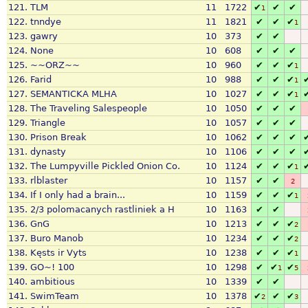
121.
TLM
11
1722
✔
✔
✔
1
122.
tnndye
11
1821
✔
✔
✔
1
123.
gawry
10
373
✔
✔
124.
None
10
608
✔
✔
✔
125.
~~ORZ~~
10
960
✔
✔
✔
1
126.
Farid
10
988
✔
✔
✔
1
127.
SEMANTICKA MLHA
10
1027
✔
✔
✔
1
128.
The Traveling Salespeople
10
1050
✔
✔
✔
129.
Triangle
10
1057
✔
✔
✔
130.
Prison Break
10
1062
✔
✔
✔
131.
dynasty
10
1106
✔
✔
✔
132.
The Lumpyville Pickled Onion Co.
10
1124
✔
✔
✔
1
133.
rlblaster
10
1157
✔
✔
2
134.
If I only had a brain...
10
1159
✔
✔
✔
1
135.
2/3 polomacanych rastliniek a H
10
1163
✔
✔
136.
GnG
10
1213
✔
✔
✔
2
137.
Buro Manob
10
1234
✔
✔
✔
2
138.
Kęsts ir Vyts
10
1238
✔
✔
✔
1
139.
GO~! 100
10
1298
✔
✔
✔
1
5
140.
ambitious
10
1339
✔
✔
141.
SwimTeam
10
1378
✔
✔
✔
2
3