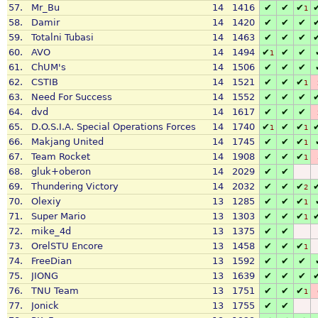
57.
Mr_Bu
14
1416
✔
✔
✔
1
58.
Damir
14
1420
✔
✔
✔
59.
Totalni Tubasi
14
1463
✔
✔
✔
60.
AVO
14
1494
✔
✔
✔
1
61.
ChUM's
14
1506
✔
✔
✔
62.
CSTIB
14
1521
✔
✔
✔
1
63.
Need For Success
14
1552
✔
✔
✔
64.
dvd
14
1617
✔
✔
✔
65.
D.O.S.I.A. Special Operations Forces
14
1740
✔
✔
✔
1
1
66.
Makjang United
14
1745
✔
✔
✔
1
67.
Team Rocket
14
1908
✔
✔
✔
1
68.
gluk+oberon
14
2029
✔
✔
69.
Thundering Victory
14
2032
✔
✔
✔
2
70.
Olexiy
13
1285
✔
✔
✔
1
71.
Super Mario
13
1303
✔
✔
✔
1
72.
mike_4d
13
1375
✔
✔
73.
OrelSTU Encore
13
1458
✔
✔
✔
1
74.
FreeDian
13
1592
✔
✔
✔
75.
JIONG
13
1639
✔
✔
✔
76.
TNU Team
13
1751
✔
✔
✔
1
77.
Jonick
13
1755
✔
✔