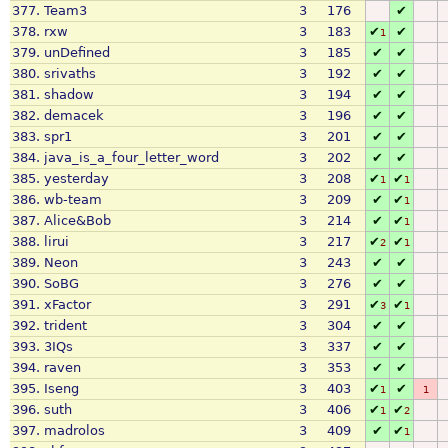
377.
Team3
3
176
✔
378.
rxw
3
183
✔
✔
1
379.
unDefined
3
185
✔
✔
380.
srivaths
3
192
✔
✔
381.
shadow
3
194
✔
✔
382.
demacek
3
196
✔
✔
383.
spr1
3
201
✔
✔
384.
java_is_a_four_letter_word
3
202
✔
✔
385.
yesterday
3
208
✔
✔
1
1
386.
wb-team
3
209
✔
✔
1
387.
Alice&Bob
3
214
✔
✔
1
388.
lirui
3
217
✔
✔
2
1
389.
Neon
3
243
✔
✔
390.
SoBG
3
276
✔
✔
391.
xFactor
3
291
✔
✔
3
1
392.
trident
3
304
✔
✔
393.
3IQs
3
337
✔
✔
394.
raven
3
353
✔
✔
395.
Iseng
3
403
✔
✔
1
1
396.
suth
3
406
✔
✔
1
2
397.
madrolos
3
409
✔
✔
1