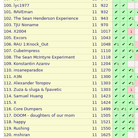
100.
lyc1977
11
922
✔
✔
101.
RAVEman
11
932
✔
✔
✔
102.
The Sean Henderson Experience
11
943
✔
✔
✔
1
103.
TJU Noname
11
970
✔
✔
✔
104.
X2004
11
1017
✔
✔
1
105.
Excors
11
1043
✔
✔
✔
106.
RAU 1:Knock_Out
11
1048
✔
✔
✔
1
1
107.
CubeImpress
11
1110
✔
✔
✔
1
108.
The Sean McIntyre Experiment
11
1118
✔
✔
✔
109.
Konstantin Azarov
11
1204
✔
✔
1
110.
insaneparadox
11
1270
✔
✔
✔
1
111.
A3N
11
1300
✔
✔
✔
112.
Alexander Toropov
11
1303
✔
✔
✔
1
113.
Zuza & sluga & fpavetic
11
1303
✔
✔
1
114.
Samuel Huang
11
1423
✔
✔
✔
1
115.
X
11
1424
✔
✔
✔
1
116.
Core Dumpers
11
1499
✔
✔
✔
1
1
117.
DOOM - doughters of our mom
11
1505
✔
✔
✔
2
118.
happy
11
1521
✔
✔
✔
3
119.
Rushing
11
1550
✔
✔
✔
4
120.
mshiran
11
1625
✔
✔