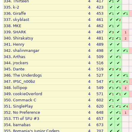
334.
Thirteen
4
417
✔
✔
1
335.
k-2
4
423
✔
✔
336.
Giraffe
4
453
✔
✔
✔
1
1
337.
skyblast
4
461
✔
✔
2
338.
MKE
4
462
✔
✔
1
339.
SHARK
4
467
✔
✔
3
1
340.
Shirakatsy
4
481
✔
✔
2
1
2
341.
Henry
4
489
✔
✔
342.
shalinmangar
4
498
✔
✔
✔
1
343.
Arthas
4
509
✔
✔
1
344.
jrockers
4
516
✔
✔
345.
Dante
4
519
✔
✔
3
3
346.
The Underdogs
4
527
✔
✔
✔
1
347.
IPSC_n00bz
4
547
✔
✔
✔
1
1
1
348.
lollipop
4
549
✔
✔
1
1
2
349.
cookieOverlord
4
571
✔
✔
✔
1
1
350.
Commack C
4
602
✔
✔
1
351.
SinglePlay
4
620
✔
✔
✔
1
1
4
352.
No Preference
4
648
✔
✔
1
1
353.
TTI of SFU #3
4
657
✔
✔
354.
barnabas
4
673
✔
✔
355.
Romania's Junior Coders
4
707
✔
✔