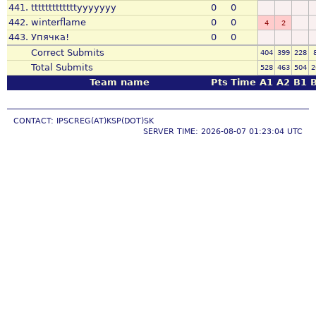
441.
tttttttttttttyyyyyyy
0
0
442.
winterflame
0
0
4
2
443.
Упячка!
0
0
Correct Submits
404
399
228
Total Submits
528
463
504
2
Team name
Pts
Time
A1
A2
B1
CONTACT: IPSCREG(AT)KSP(DOT)SK
SERVER TIME: 2026-08-07 01:23:04 UTC