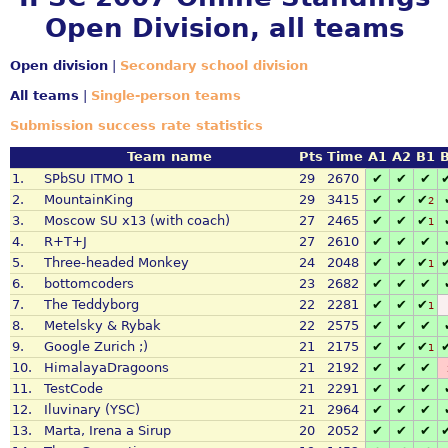
Open Division, all teams
Open division
|
Secondary school division
All teams
|
Single-person teams
Submission success rate statistics
Team name
Pts
Time
A1
A2
B1
1.
SPbSU ITMO 1
29
2670
✔
✔
✔
2.
MountainKing
29
3415
✔
✔
✔
2
3.
Moscow SU x13 (with coach)
27
2465
✔
✔
✔
1
4.
R+T+J
27
2610
✔
✔
✔
5.
Three-headed Monkey
24
2048
✔
✔
✔
1
6.
bottomcoders
23
2682
✔
✔
✔
7.
The Teddyborg
22
2281
✔
✔
✔
1
8.
Metelsky & Rybak
22
2575
✔
✔
✔
9.
Google Zurich ;)
21
2175
✔
✔
✔
1
10.
HimalayaDragoons
21
2192
✔
✔
✔
11.
TestCode
21
2291
✔
✔
✔
12.
Iluvinary (YSC)
21
2964
✔
✔
✔
13.
Marta, Irena a Sirup
20
2052
✔
✔
✔