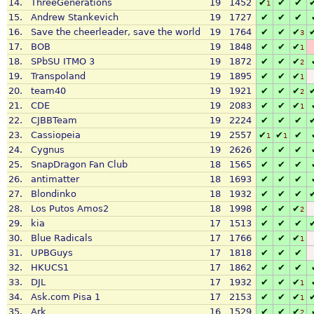
14.
ThreeGenerations
19
1452
✔
✔
✔
1
15.
Andrew Stankevich
19
1727
✔
✔
✔
16.
Save the cheerleader, save the world
19
1764
✔
✔
✔
3
17.
BOB
19
1848
✔
✔
✔
1
18.
SPbSU ITMO 3
19
1872
✔
✔
✔
2
19.
Transpoland
19
1895
✔
✔
✔
1
20.
team40
19
1921
✔
✔
✔
2
21.
CDE
19
2083
✔
✔
✔
1
22.
CJBBTeam
19
2224
✔
✔
✔
23.
Cassiopeia
19
2557
✔
✔
✔
1
1
24.
Cygnus
19
2626
✔
✔
✔
25.
SnapDragon Fan Club
18
1565
✔
✔
✔
26.
antimatter
18
1693
✔
✔
✔
27.
Blondinko
18
1932
✔
✔
✔
28.
Los Putos Amos2
18
1998
✔
✔
✔
2
29.
kia
17
1513
✔
✔
✔
30.
Blue Radicals
17
1766
✔
✔
✔
1
31.
UPBGuys
17
1818
✔
✔
✔
32.
HKUCS1
17
1862
✔
✔
✔
33.
DJL
17
1932
✔
✔
✔
1
34.
Ask.com Pisa 1
17
2153
✔
✔
✔
1
35.
Ark
16
1529
✔
✔
✔
2