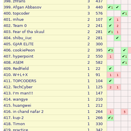
398.
zhfans
3
437
399.
Afgan Abbasov
3
440
✔
✔
1
400.
topcoder
3
576
✔
1
401.
mhue
2
107
✔
1
402.
Team 0
2
241
✔
2
403.
Fear of tha skuul
2
281
✔
1
1
404.
shibu_iiuc
2
281
✔
405.
GJAR ELiTE
2
300
406.
cookiePeon
2
395
✔
✔
5
407.
hyperpoint
2
550
✔
1
1
408.
ASEM
2
582
✔
1
409.
RedField
1
22
✔
410.
W+L+X
1
91
1
1
411.
TOPCODERS
1
104
✔
412.
TechCyber
1
125
2
1
413.
I'm man!!!
1
147
414.
wangye
1
210
415.
huangwei
1
212
416.
in chand nafar 2
1
264
1
5
417.
kup-2
1
266
✔
2
418.
Timon
1
330
419.
practice
1
342