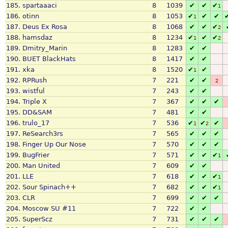
185.
spartaaaci
8
1039
✔
✔
✔
1
186.
otinn
8
1053
✔
✔
✔
1
187.
Deus Ex Rosa
8
1068
✔
✔
✔
2
188.
hamsdaz
8
1234
✔
✔
✔
1
2
189.
Dmitry_Marin
8
1283
✔
✔
190.
BUET BlackHats
8
1417
✔
✔
191.
xka
8
1520
✔
✔
1
192.
RPRush
7
221
✔
✔
2
193.
wistful
7
243
✔
✔
194.
Triple X
7
367
✔
✔
✔
195.
DD&SAM
7
481
✔
✔
196.
trulo_17
7
536
✔
✔
✔
1
2
197.
ReSearch3rs
7
565
✔
✔
✔
198.
Finger Up Our Nose
7
570
✔
✔
✔
199.
BugFrier
7
571
✔
✔
✔
1
200.
Man United
7
609
✔
✔
201.
LLE
7
618
✔
✔
✔
1
202.
Sour Spinach++
7
682
✔
✔
✔
1
203.
CLR
7
699
✔
✔
✔
204.
Moscow SU #11
7
722
✔
✔
205.
SuperScz
7
731
✔
✔
✔