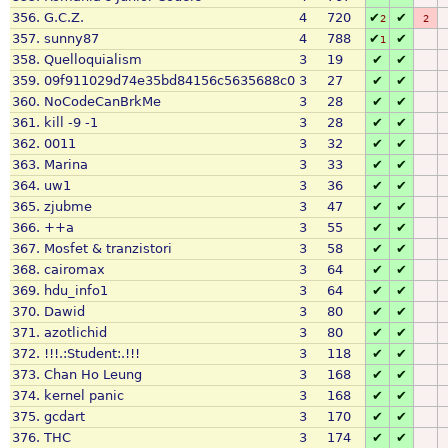
356.
G.C.Z.
4
720
✔
✔
2
2
357.
sunny87
4
788
✔
✔
1
358.
Quelloquialism
3
19
✔
✔
359.
09f911029d74e35bd84156c5635688c0
3
27
✔
✔
360.
NoCodeCanBrkMe
3
28
✔
✔
361.
kill -9 -1
3
28
✔
✔
362.
0011
3
32
✔
✔
363.
Marina
3
33
✔
✔
364.
uw1
3
36
✔
✔
365.
zjubme
3
47
✔
✔
366.
++a
3
55
✔
✔
367.
Mosfet & tranzistori
3
58
✔
✔
368.
cairomax
3
64
✔
✔
369.
hdu_info1
3
64
✔
✔
370.
Dawid
3
80
✔
✔
371.
azotlichid
3
80
✔
✔
372.
!!!.:Student:.!!!
3
118
✔
✔
373.
Chan Ho Leung
3
168
✔
✔
374.
kernel panic
3
168
✔
✔
375.
gcdart
3
170
✔
✔
376.
THC
3
174
✔
✔