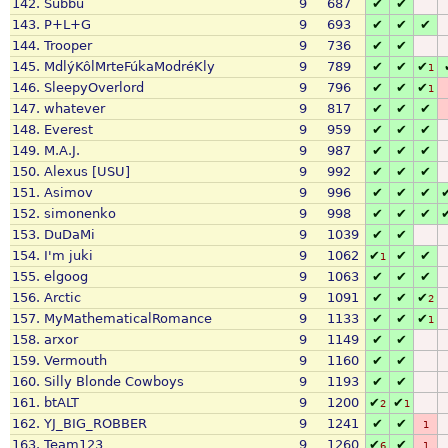
142.
Subbu
9
687
✔
✔
143.
P+L+G
9
693
✔
✔
✔
144.
Trooper
9
736
✔
✔
145.
MdlýKôlMrteFúkaModréKly
9
789
✔
✔
✔
1
146.
SleepyOverlord
9
796
✔
✔
✔
1
147.
whatever
9
817
✔
✔
✔
148.
Everest
9
959
✔
✔
✔
149.
M.A.J.
9
987
✔
✔
✔
150.
Alexus [USU]
9
992
✔
✔
✔
151.
Asimov
9
996
✔
✔
✔
152.
simonenko
9
998
✔
✔
✔
153.
DuDaMi
9
1039
✔
✔
154.
I'm juki
9
1062
✔
✔
✔
1
155.
elgoog
9
1063
✔
✔
✔
156.
Arctic
9
1091
✔
✔
✔
2
157.
MyMathematicalRomance
9
1133
✔
✔
✔
1
158.
arxor
9
1149
✔
✔
159.
Vermouth
9
1160
✔
✔
160.
Silly Blonde Cowboys
9
1193
✔
✔
161.
btALT
9
1200
✔
✔
2
1
162.
YJ_BIG_ROBBER
9
1241
✔
✔
1
163.
Team123
9
1260
✔
✔
6
1