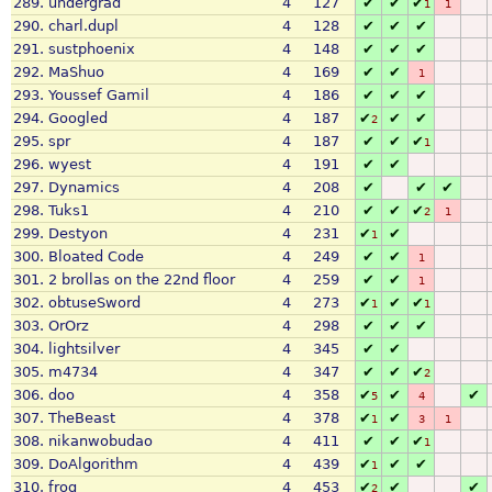
289.
undergrad
4
127
✔
✔
✔
1
1
290.
charl.dupl
4
128
✔
✔
✔
291.
sustphoenix
4
148
✔
✔
✔
292.
MaShuo
4
169
✔
✔
1
293.
Youssef Gamil
4
186
✔
✔
✔
294.
Googled
4
187
✔
✔
✔
2
295.
spr
4
187
✔
✔
✔
1
296.
wyest
4
191
✔
✔
297.
Dynamics
4
208
✔
✔
✔
298.
Tuks1
4
210
✔
✔
✔
2
1
299.
Destyon
4
231
✔
✔
1
300.
Bloated Code
4
249
✔
✔
1
301.
2 brollas on the 22nd floor
4
259
✔
✔
1
302.
obtuseSword
4
273
✔
✔
✔
1
1
303.
OrOrz
4
298
✔
✔
✔
304.
lightsilver
4
345
✔
✔
305.
m4734
4
347
✔
✔
✔
2
306.
doo
4
358
✔
✔
✔
5
4
307.
TheBeast
4
378
✔
✔
1
3
1
308.
nikanwobudao
4
411
✔
✔
✔
1
309.
DoAlgorithm
4
439
✔
✔
✔
1
310.
frog
4
453
✔
✔
✔
2