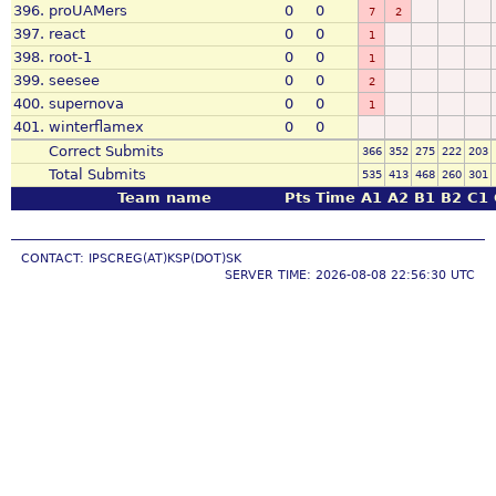
396.
proUAMers
0
0
7
2
397.
react
0
0
1
398.
root-1
0
0
1
399.
seesee
0
0
2
400.
supernova
0
0
1
401.
winterflamex
0
0
Correct Submits
366
352
275
222
203
Total Submits
535
413
468
260
301
Team name
Pts
Time
A1
A2
B1
B2
C1
CONTACT: IPSCREG(AT)KSP(DOT)SK
SERVER TIME: 2026-08-08 22:56:30 UTC