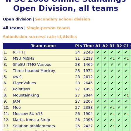
Open Division, all teams
Open division
|
Secondary school division
All teams
|
Single-person teams
Submission success rate statistics
Team name
Pts
Time
A1
A2
B1
B2
C1
1.
R+T+J
34
2240
✔
✔
✔
✔
✔
2.
MSU MiSHa
31
2238
✔
✔
✔
✔
✔
1
1
3.
SPbSU ITMO Various
28
1465
✔
✔
✔
✔
✔
4.
Three-headed Monkey
28
1974
✔
✔
✔
✔
✔
5.
uwr1
28
2612
✔
✔
✔
✔
✔
6.
EigenValues
28
2645
✔
✔
✔
✔
✔
7.
Pointless
27
1955
✔
✔
✔
✔
✔
8.
MountainKing
27
2044
✔
✔
✔
✔
✔
1
9.
JAM
27
2207
✔
✔
✔
✔
✔
10.
Moo
27
2388
✔
✔
✔
✔
✔
1
11.
Moscow SU x13
26
1904
✔
✔
✔
✔
✔
1
1
12.
Marta, Irena a Sirup
26
2396
✔
✔
✔
✔
✔
1
13.
Solution problemmers
26
2427
✔
✔
✔
✔
✔
1