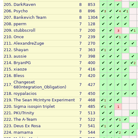
205.
DarkRaven
8
853
✔
✔
✔
✔
206.
Psycho
8
896
✔
✔
✔
✔
3
4
1
207.
Bankevich Team
8
1304
✔
✔
✔
✔
208.
pperm
7
128
✔
✔
✔
✔
209.
stubbscroll
7
200
✔
✔
✔
3
1
210.
Once
7
239
✔
✔
✔
✔
1
211.
AlexandreZuge
7
270
✔
✔
✔
✔
✔
212.
Shayan
7
363
✔
✔
✔
✔
1
213.
aussie
7
398
✔
✔
✔
✔
214.
BryanPG
7
400
✔
✔
✔
✔
✔
2
215.
xiaoze
7
416
✔
✔
✔
✔
216.
Bless
7
420
✔
✔
✔
✔
Changeset
217.
7
427
✔
✔
✔
✔
✔
68(Integration_Obligation)
218.
roypalacios
7
450
✔
✔
✔
✔
✔
219.
The Sean McIntyre Experiment
7
468
✔
✔
✔
1
220.
Sigma isospin triplet
7
485
✔
✔
1
1
221.
PKUTrinity
7
513
✔
✔
✔
222.
The A-Team
7
522
✔
✔
✔
✔
1
223.
Deus Ex Rosa
7
541
✔
✔
✔
✔
1
224.
mamama
7
544
✔
✔
✔
✔
✔
2