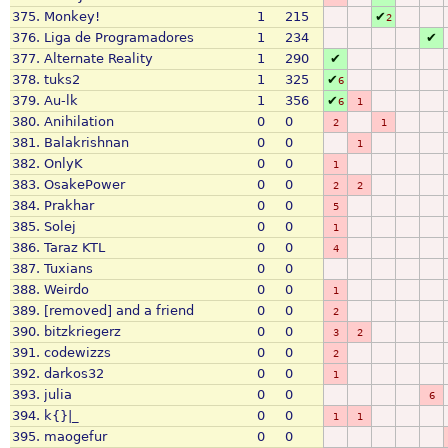
375.
Monkey!
1
215
✔
2
376.
Liga de Programadores
1
234
✔
377.
Alternate Reality
1
290
✔
378.
tuks2
1
325
✔
6
379.
Au-lk
1
356
✔
6
1
380.
Anihilation
0
0
2
1
381.
Balakrishnan
0
0
1
382.
OnlyK
0
0
1
383.
OsakePower
0
0
2
2
384.
Prakhar
0
0
5
385.
Solej
0
0
1
386.
Taraz KTL
0
0
4
387.
Tuxians
0
0
388.
Weirdo
0
0
1
389.
[removed] and a friend
0
0
2
390.
bitzkriegerz
0
0
3
2
391.
codewizzs
0
0
2
392.
darkos32
0
0
1
393.
julia
0
0
6
394.
k{}|_
0
0
1
1
395.
maogefur
0
0