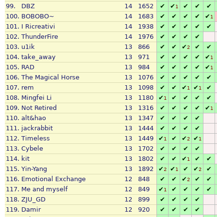
99.
DBZ
14
1652
✔
✔
✔
✔
✔
1
100.
BOBOBO~
14
1683
✔
✔
✔
✔
✔
1
101.
I Ricreativi
14
1938
✔
✔
✔
✔
✔
102.
ThunderFire
14
1976
✔
✔
✔
✔
103.
u1ik
13
866
✔
✔
✔
✔
✔
2
104.
take_away
13
971
✔
✔
✔
✔
✔
1
105.
RAD
13
984
✔
✔
✔
✔
✔
1
106.
The Magical Horse
13
1076
✔
✔
✔
✔
✔
107.
rem
13
1098
✔
✔
✔
✔
✔
1
1
108.
Mingfei Li
13
1180
✔
✔
✔
✔
✔
1
109.
Not Retired
13
1316
✔
✔
✔
✔
✔
1
110.
alt&hao
13
1347
✔
✔
✔
✔
111.
jackrabbit
13
1444
✔
✔
✔
✔
112.
Timeless
13
1449
✔
✔
✔
✔
1
2
1
113.
Cybele
13
1702
✔
✔
✔
✔
114.
kit
13
1802
✔
✔
✔
✔
✔
1
115.
Yin-Yang
13
1892
✔
✔
✔
✔
✔
2
1
2
116.
Emotional Exchange
12
848
✔
✔
✔
✔
✔
2
117.
Me and myself
12
849
✔
✔
✔
✔
✔
1
118.
ZJU_GD
12
899
✔
✔
✔
✔
119.
Damir
12
920
✔
✔
✔
✔