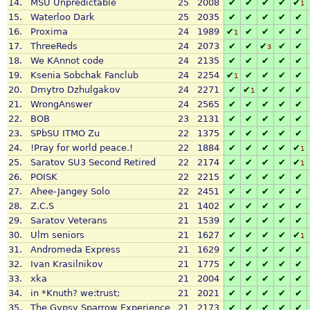
14.
MSU Unpredictable
25
2008
✔
✔
✔
✔
✔
1
15.
Waterloo Dark
25
2035
✔
✔
✔
✔
✔
16.
Proxima
24
1989
✔
✔
✔
✔
✔
1
17.
ThreeReds
24
2073
✔
✔
✔
✔
✔
3
18.
We KAnnot code
24
2135
✔
✔
✔
✔
✔
19.
Ksenia Sobchak Fanclub
24
2254
✔
✔
✔
✔
✔
1
20.
Dmytro Dzhulgakov
24
2271
✔
✔
✔
✔
✔
1
21.
WrongAnswer
24
2565
✔
✔
✔
✔
✔
22.
BOB
23
2131
✔
✔
✔
✔
✔
23.
SPbSU ITMO Zu
22
1375
✔
✔
✔
✔
✔
24.
!Pray for world peace.!
22
1884
✔
✔
✔
✔
✔
1
25.
Saratov SU3 Second Retired
22
2174
✔
✔
✔
✔
✔
1
26.
POISK
22
2215
✔
✔
✔
✔
✔
27.
Ahee-Jangey Solo
22
2451
✔
✔
✔
✔
✔
28.
Z.C.S
21
1402
✔
✔
✔
✔
✔
29.
Saratov Veterans
21
1539
✔
✔
✔
✔
✔
30.
Ulm seniors
21
1627
✔
✔
✔
✔
✔
1
31.
Andromeda Express
21
1629
✔
✔
✔
✔
✔
32.
Ivan Krasilnikov
21
1775
✔
✔
✔
✔
✔
33.
xka
21
2004
✔
✔
✔
✔
✔
34.
in *Knuth? we:trust;
21
2021
✔
✔
✔
✔
✔
35.
The Gypsy Sparrow Experience
21
2173
✔
✔
✔
✔
✔