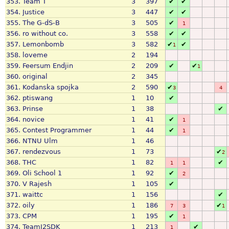
353.
Team T
3
397
✔
✔
354.
Justice
3
447
✔
✔
355.
The G-dS-B
3
505
✔
1
356.
ro without co.
3
558
✔
✔
357.
Lemonbomb
3
582
✔
✔
1
358.
loveme
2
194
359.
Feersum Endjin
2
209
✔
✔
1
360.
original
2
345
361.
Kodanska spojka
2
590
✔
3
4
362.
ptiswang
1
10
✔
363.
Prinse
1
38
✔
364.
novice
1
41
✔
1
365.
Contest Programmer
1
44
✔
1
366.
NTNU Ulm
1
46
367.
rendezvous
1
73
✔
2
368.
THC
1
82
✔
1
1
369.
Oli School 1
1
92
✔
2
370.
V Rajesh
1
105
✔
371.
waittc
1
156
✔
372.
oily
1
186
✔
7
3
1
373.
CPM
1
195
✔
1
374.
TeamJ2SDK
1
213
✔
1