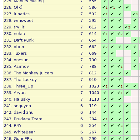
225.
Mahli's Musing
7
555
✔
✔
✔
226.
O(k)
7
586
✔
✔
✔
✔
1
1
227.
lunatics
7
592
✔
✔
✔
✔
1
3
228.
winsweet
7
595
✔
✔
✔
✔
229.
try_it
7
612
✔
✔
✔
✔
✔
2
230.
nokia
7
614
✔
✔
✔
✔
1
2
231.
Daft Punk
7
654
✔
✔
✔
232.
otinn
7
662
✔
✔
✔
✔
✔
2
233.
Tuxers
7
669
✔
✔
✔
234.
onesun
7
730
✔
✔
✔
✔
235.
Asimov
7
788
✔
✔
✔
✔
1
236.
The Monkey Juicers
7
812
✔
✔
✔
✔
237.
The Lackey
7
919
✔
✔
✔
238.
Three_Up
7
1023
✔
✔
✔
✔
✔
1
1
239.
Aryan
7
1040
✔
✔
✔
✔
1
240.
Halusky
7
1113
✔
✔
✔
241.
snguyen
6
119
✔
✔
✔
✔
242.
david zhu
6
144
✔
✔
✔
✔
243.
Prudaev Team
6
204
✔
✔
✔
✔
1
244.
R4Y
6
254
✔
✔
✔
✔
3
245.
WhiteBear
6
267
✔
✔
✔
✔
246.
GunnERs
6
299
✔
✔
✔
✔