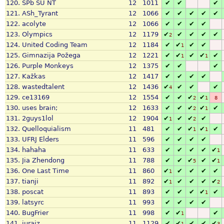
120.
SPb SU NT
12
1011
✔
✔
✔
121.
ASh_Tyrant
12
1066
✔
✔
✔
✔
✔
122.
acolyte
12
1066
✔
✔
✔
✔
123.
Olympics
12
1179
✔
✔
✔
✔
✔
2
124.
United Coding Team
12
1184
✔
✔
✔
✔
1
125.
Gimnazija Požega
12
1221
✔
✔
✔
✔
✔
1
1
126.
Purple Monkeys
12
1375
✔
✔
✔
127.
Kažkas
12
1417
✔
✔
✔
✔
128.
wastedtalent
12
1436
✔
✔
✔
✔
4
129.
ce13169
12
1554
✔
✔
✔
✔
2
1
8
130.
uses brain;
12
1633
✔
✔
✔
✔
✔
2
1
131.
2guys1lol
12
1904
✔
✔
✔
✔
1
2
132.
Quelloquialism
11
481
✔
✔
✔
✔
✔
1
1
133.
UFRJ Elders
11
596
✔
✔
✔
✔
134.
hahaha
11
633
✔
✔
✔
✔
✔
1
135.
Jia Zhendong
11
788
✔
✔
✔
✔
✔
5
1
136.
One Last Time
11
860
✔
✔
✔
✔
✔
1
137.
tianji
11
892
✔
✔
✔
✔
✔
1
2
138.
poscat
11
893
✔
✔
✔
✔
✔
1
139.
latsyrc
11
993
✔
✔
✔
✔
140.
BugFrier
11
998
✔
✔
✔
1
141.
jurajz
11
1129
✔
✔
✔
✔
✔
1
3