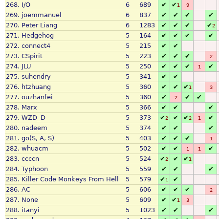
268.
I/O
6
689
✔
✔
1
9
269.
joemmanuel
6
837
✔
✔
✔
✔
270.
Peter Liang
6
1283
✔
✔
✔
✔
2
271.
Hedgehog
5
164
✔
✔
✔
✔
272.
connect4
5
215
✔
✔
273.
CSpirit
5
223
✔
✔
✔
2
274.
JLU
5
250
✔
✔
✔
✔
1
275.
suhendry
5
341
✔
✔
276.
htzhuang
5
360
✔
✔
✔
1
3
277.
ouzhanfei
5
360
✔
✔
✔
2
278.
Marx
5
366
✔
✔
✔
279.
WZD_D
5
373
✔
✔
✔
✔
2
2
1
280.
nadeem
5
374
✔
✔
✔
281.
go(S, A, S)
5
403
✔
✔
✔
1
282.
whuacm
5
502
✔
✔
✔
1
1
283.
ccccn
5
524
✔
✔
✔
2
1
284.
Typhoon
5
559
✔
✔
✔
285.
Killer Code Monkeys From Hell
5
579
✔
✔
1
286.
AC
5
606
✔
✔
✔
2
287.
None
5
609
✔
✔
1
3
288.
itanyi
5
1023
✔
✔
✔