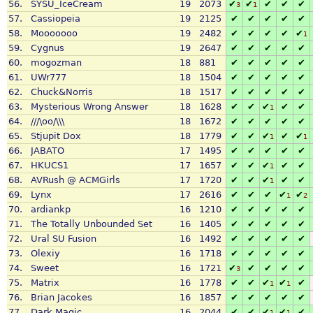
56.
SYSU_IceCream
19
2073
✔
✔
✔
✔
✔
3
1
57.
Cassiopeia
19
2125
✔
✔
✔
✔
✔
58.
Mooooooo
19
2482
✔
✔
✔
✔
✔
1
59.
Cygnus
19
2647
✔
✔
✔
✔
✔
60.
mogozman
18
881
✔
✔
✔
✔
✔
61.
UWr777
18
1504
✔
✔
✔
✔
✔
62.
Chuck&Norris
18
1517
✔
✔
✔
✔
✔
63.
Mysterious Wrong Answer
18
1628
✔
✔
✔
✔
✔
1
64.
///\oo/\\\
18
1672
✔
✔
✔
✔
✔
65.
Stjupit Dox
18
1779
✔
✔
✔
✔
✔
1
1
66.
JABATO
17
1495
✔
✔
✔
✔
✔
67.
HKUCS1
17
1657
✔
✔
✔
✔
✔
1
68.
AVRush @ ACMGirls
17
1720
✔
✔
✔
✔
✔
1
69.
Lynx
17
2616
✔
✔
✔
✔
✔
1
2
70.
ardiankp
16
1210
✔
✔
✔
✔
✔
71.
The Totally Unbounded Set
16
1405
✔
✔
✔
✔
✔
72.
Ural SU Fusion
16
1492
✔
✔
✔
✔
✔
73.
Olexiy
16
1718
✔
✔
✔
✔
✔
74.
Sweet
16
1721
✔
✔
✔
✔
✔
3
75.
Matrix
16
1778
✔
✔
✔
✔
✔
1
1
76.
Brian Jacokes
16
1857
✔
✔
✔
✔
✔
77.
Dark Magic
16
2044
✔
✔
✔
✔
✔
1
1