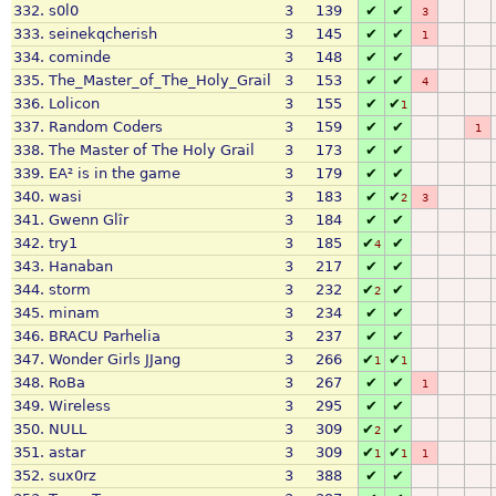
332.
s0l0
3
139
✔
✔
3
333.
seinekqcherish
3
145
✔
✔
1
334.
cominde
3
148
✔
✔
335.
The_Master_of_The_Holy_Grail
3
153
✔
✔
4
336.
Lolicon
3
155
✔
✔
1
337.
Random Coders
3
159
✔
✔
1
338.
The Master of The Holy Grail
3
173
✔
✔
339.
EA² is in the game
3
179
✔
✔
340.
wasi
3
183
✔
✔
2
3
341.
Gwenn Glîr
3
184
✔
✔
342.
try1
3
185
✔
✔
4
343.
Hanaban
3
217
✔
✔
344.
storm
3
232
✔
✔
2
345.
minam
3
234
✔
✔
346.
BRACU Parhelia
3
237
✔
✔
347.
Wonder Girls JJang
3
266
✔
✔
1
1
348.
RoBa
3
267
✔
✔
1
349.
Wireless
3
295
✔
✔
350.
NULL
3
309
✔
✔
2
351.
astar
3
309
✔
✔
1
1
1
352.
sux0rz
3
388
✔
✔