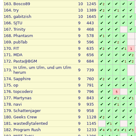
163.
Bosco89
10
1245
✔
✔
✔
✔
✔
2
164.
try
10
1389
✔
✔
✔
✔
✔
2
1
165.
gabitzish
10
1645
✔
✔
✔
✔
✔
166.
SJTU
9
443
✔
✔
✔
✔
✔
167.
Trinity
9
468
✔
✔
✔
✔
168.
Phantasm
9
578
✔
✔
✔
✔
1
169.
pubTab
9
596
✔
✔
✔
✔
2
170.
FIT
9
635
✔
✔
✔
✔
2
1
1
171.
MDA
9
656
✔
✔
✔
✔
✔
2
172.
Pasta@BGM
9
684
✔
✔
✔
✔
✔
1
2
In Ulm, um Ulm, und um Ulm
173.
9
739
✔
✔
✔
✔
herum
174.
Sapphire
9
760
✔
✔
✔
✔
✔
2
175.
op
9
791
✔
✔
✔
✔
✔
176.
topcoderz
9
796
✔
✔
✔
5
177.
Martynas
9
843
✔
✔
✔
✔
✔
1
1
178.
navi
9
935
✔
✔
✔
✔
✔
1
179.
Schattenjager
9
958
✔
✔
✔
✔
✔
180.
Geeks Crew
9
1128
✔
✔
✔
✔
✔
2
181.
wastedlytalented
9
1145
✔
✔
✔
1
182.
Program Rush
9
1233
✔
✔
✔
✔
✔
4
1
3
1
5