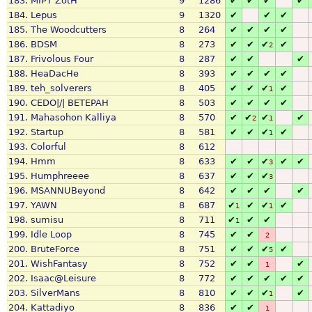
183.
MIPT ZotH
9
1286
✔
✔
✔
✔
184.
Lepus
9
1320
✔
✔
✔
185.
The Woodcutters
8
264
✔
✔
✔
✔
186.
BDSM
8
273
✔
✔
✔
✔
2
187.
Frivolous Four
8
287
✔
✔
✔
188.
HeaDacHe
8
393
✔
✔
✔
✔
189.
teh_solverers
8
405
✔
✔
✔
✔
1
190.
CEDO|/| BETEPAH
8
503
✔
✔
✔
✔
191.
Mahasohon Kalliya
8
570
✔
✔
✔
✔
2
1
192.
Startup
8
581
✔
✔
✔
✔
1
193.
Colorful
8
612
194.
Hmm
8
633
✔
✔
✔
✔
✔
3
195.
Humphreeee
8
637
✔
✔
✔
3
196.
MSANNUBeyond
8
642
✔
✔
✔
✔
197.
YAWN
8
687
✔
✔
✔
✔
1
1
198.
sumisu
8
711
✔
✔
✔
1
199.
Idle Loop
8
745
✔
✔
2
200.
BruteForce
8
751
✔
✔
✔
✔
5
201.
WishFantasy
8
752
✔
✔
✔
1
202.
Isaac@Leisure
8
772
✔
✔
✔
✔
✔
203.
SilverMans
8
810
✔
✔
✔
✔
1
204.
Kattadiyo
8
836
✔
✔
1