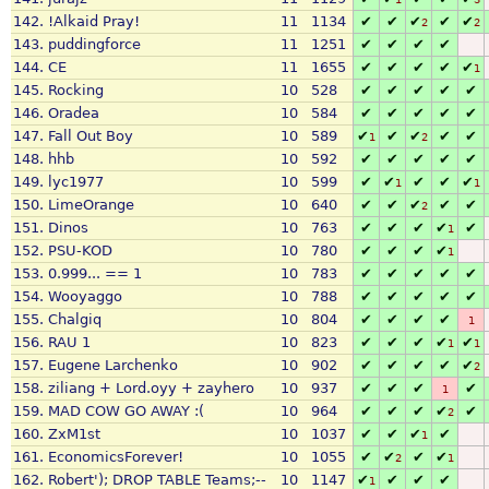
142.
!Alkaid Pray!
11
1134
✔
✔
✔
✔
✔
2
2
143.
puddingforce
11
1251
✔
✔
✔
✔
144.
CE
11
1655
✔
✔
✔
✔
✔
1
145.
Rocking
10
528
✔
✔
✔
✔
✔
146.
Oradea
10
584
✔
✔
✔
✔
✔
147.
Fall Out Boy
10
589
✔
✔
✔
✔
✔
1
2
148.
hhb
10
592
✔
✔
✔
✔
✔
149.
lyc1977
10
599
✔
✔
✔
✔
✔
1
1
150.
LimeOrange
10
640
✔
✔
✔
✔
✔
2
151.
Dinos
10
763
✔
✔
✔
✔
✔
1
152.
PSU-KOD
10
780
✔
✔
✔
✔
1
153.
0.999... == 1
10
783
✔
✔
✔
✔
✔
154.
Wooyaggo
10
788
✔
✔
✔
✔
✔
155.
Chalgiq
10
804
✔
✔
✔
✔
1
156.
RAU 1
10
823
✔
✔
✔
✔
✔
1
1
157.
Eugene Larchenko
10
902
✔
✔
✔
✔
✔
2
158.
ziliang + Lord.oyy + zayhero
10
937
✔
✔
✔
✔
1
159.
MAD COW GO AWAY :(
10
964
✔
✔
✔
✔
✔
2
160.
ZxM1st
10
1037
✔
✔
✔
✔
1
161.
EconomicsForever!
10
1055
✔
✔
✔
✔
2
1
162.
Robert'); DROP TABLE Teams;--
10
1147
✔
✔
✔
✔
1