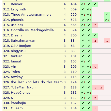
311.
Beaver
4
484
✔
✔
✔
1
312.
Labyrinth
4
509
✔
✔
1
313.
Three Amateurgrammers
4
520
✔
✔
✔
1
1
314.
phoenix
4
528
✔
✔
✔
4
5
315.
useless
4
565
✔
✔
1
2
316.
Godzilla vs. Mechagodzilla
4
574
✔
✔
317.
Dream
4
700
✔
✔
✔
318.
Subrahmanyam
3
33
✔
✔
2
1
319.
OSU Boojum
3
68
✔
✔
320.
ningyusui
3
83
✔
✔
321.
tantian
3
101
✔
✔
322.
IuaauI
3
105
✔
✔
1
323.
yhr
3
106
✔
✔
1
6
324.
Twins
3
110
✔
✔
325.
towkay
3
115
✔
✔
326.
the_last_2nd_lets_do_this_team
3
124
✔
✔
1
327.
ToBeMan_Nxun
3
128
✔
✔
1
2
328.
HeadClonus
3
131
✔
✔
2
1
329.
K
3
132
✔
✔
1
2
330.
kambojia
3
132
✔
✔
331.
C.Team
3
134
✔
✔
1