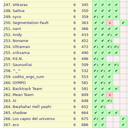
247.
VAkaras
6
345
✔
✔
✔
✔
248.
Sattva
6
350
✔
✔
✔
✔
249.
syco
6
359
✔
✔
✔
✔
1
250.
Segmentation Fault
6
363
✔
✔
✔
4
251.
narri
6
366
✔
✔
✔
✔
252.
Andy
6
433
✔
✔
✔
✔
1
253.
Noname
6
452
✔
✔
✔
1
254.
Ultraman
6
472
✔
✔
✔
✔
1
2
2
255.
sriksama
6
490
✔
✔
✔
✔
256.
P.E.N.
6
496
✔
✔
2
257.
Saunuoliai
6
509
✔
✔
✔
✔
1
1
258.
^_^
6
532
✔
✔
✔
✔
2
1
259.
codito_ergo_sum
6
553
✔
✔
✔
260.
GYMPO
6
581
✔
✔
✔
2
261.
Backtrack Team
6
591
✔
✔
✔
✔
262.
Mean Team
6
609
✔
✔
4
263.
AI
6
648
✔
✔
✔
2
264.
Bwahaha! Hell yeah!
6
652
✔
✔
1
265.
shadow
6
664
✔
✔
✔
✔
266.
Los capos del universo
6
675
✔
✔
✔
2
267.
ecv
6
686
✔
✔
✔