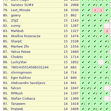
78.
Saratov SU#4
16
2068
✔
✔
✔
✔
✔
2
79.
Last_Minute
16
3330
✔
✔
✔
2
1
80.
gawry
15
862
✔
✔
✔
✔
✔
2
81.
ZSJZ
15
1143
✔
✔
✔
✔
✔
2
82.
sunny
15
1287
✔
✔
✔
✔
83.
Mahbub
15
1327
✔
✔
✔
✔
2
84.
Wielkie Pożeracze
15
1474
✔
✔
✔
✔
✔
1
85.
SharpC
15
1528
✔
✔
✔
✔
✔
1
86.
Martwe Zło
15
1554
✔
✔
✔
✔
✔
1
2
87.
Yaksa Pataw
15
1660
✔
✔
✔
✔
✔
88.
Chobits
15
1714
✔
✔
✔
✔
✔
89.
LuckyStar
15
1852
✔
✔
✔
✔
1
90.
7801435514506331244
14
682
✔
✔
✔
✔
✔
91.
shiningmoon
14
714
✔
✔
✔
✔
✔
92.
Egor Kulikov
14
840
✔
✔
✔
✔
✔
2
1
93.
Aleksandrs Saveljevs
14
941
✔
✔
✔
✔
✔
1
94.
falcon
14
1047
✔
✔
✔
✔
1
2
95.
RPRush
14
1297
✔
✔
✔
✔
✔
2
96.
Stefan Ciobaca
14
1369
✔
✔
✔
✔
97.
Tanaeem
14
1419
✔
✔
✔
✔
✔
1
98.
Prateek
14
1609
✔
✔
✔
✔
✔
2