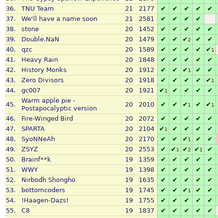
36.
TNU Team
21
2177
✔
✔
✔
✔
✔
37.
We'll have a name soon
21
2581
✔
✔
✔
✔
38.
stone
20
1452
✔
✔
✔
✔
✔
39.
Double.NaN
20
1479
✔
✔
✔
✔
✔
2
40.
qzc
20
1589
✔
✔
✔
✔
✔
1
41.
Heavy Rain
20
1848
✔
✔
✔
✔
✔
42.
History Monks
20
1912
✔
✔
✔
✔
✔
1
43.
Zero Divisors
20
1918
✔
✔
✔
✔
✔
1
44.
gc007
20
1921
✔
✔
✔
✔
✔
1
Warm apple pie -
45.
20
2010
✔
✔
✔
✔
✔
1
1
Postapocalyptic version
46.
Fire-Winged Bird
20
2072
✔
✔
✔
✔
✔
47.
SPARTA
20
2104
✔
✔
✔
✔
✔
1
48.
SyoNNeAh
20
2170
✔
✔
✔
✔
✔
1
49.
ZSYZ
20
2553
✔
✔
✔
✔
✔
1
2
1
50.
Brainf**k
19
1359
✔
✔
✔
✔
✔
51.
WWY
19
1398
✔
✔
✔
✔
✔
52.
Nirbodh Shongho
19
1635
✔
✔
✔
✔
✔
53.
bottomcoders
19
1745
✔
✔
✔
✔
✔
1
54.
!Haagen-Dazs!
19
1755
✔
✔
✔
✔
✔
55.
C8
19
1837
✔
✔
✔
✔
✔