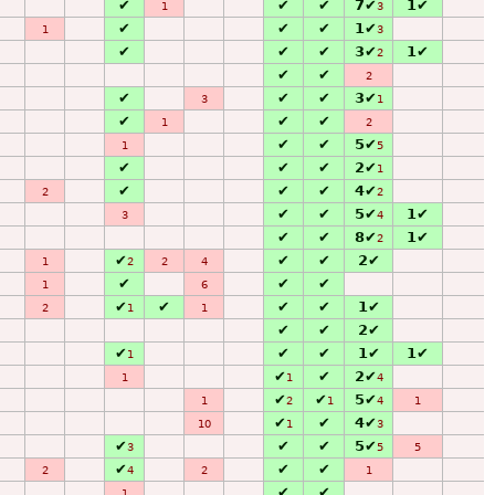
✔
✔
✔
7✔
1✔
1
3
✔
✔
✔
1✔
1
3
✔
✔
✔
3✔
1✔
2
✔
✔
2
✔
✔
✔
3✔
3
1
✔
✔
✔
1
2
✔
✔
5✔
1
5
✔
✔
✔
2✔
1
✔
✔
✔
4✔
2
2
✔
✔
5✔
1✔
3
4
✔
✔
8✔
1✔
2
✔
✔
✔
2✔
1
2
2
4
✔
✔
✔
1
6
✔
✔
✔
✔
1✔
2
1
1
✔
✔
2✔
✔
✔
✔
1✔
1✔
1
✔
✔
2✔
1
1
4
✔
✔
5✔
1
2
1
4
1
✔
✔
4✔
10
1
3
✔
✔
✔
5✔
3
5
5
✔
✔
✔
2
4
2
1
✔
✔
1