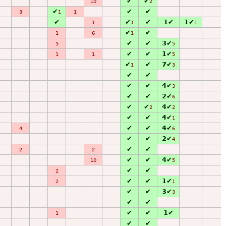
✔
✔
10
2
✔
✔
✔
3
1
1
✔
✔
✔
1✔
1✔
1
1
1
✔
✔
1
6
1
✔
✔
3✔
5
5
✔
✔
1✔
1
1
5
✔
✔
7✔
1
3
✔
✔
✔
✔
4✔
3
✔
✔
2✔
6
✔
✔
4✔
2
2
✔
✔
4✔
1
✔
✔
4✔
4
6
✔
✔
2✔
4
✔
✔
2
2
✔
✔
4✔
10
5
✔
✔
2
✔
✔
1✔
2
1
✔
✔
3✔
3
✔
✔
✔
✔
1✔
1
✔
✔