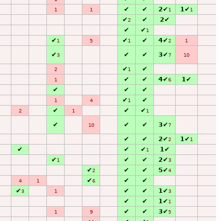
✔
✔
2✔
1✔
1
1
1
1
✔
✔
2✔
2
✔
✔
1
✔
✔
✔
4✔
1
5
1
2
1
✔
✔
✔
3✔
3
7
10
✔
✔
2
1
✔
✔
4✔
1✔
1
6
✔
✔
✔
✔
✔
1
4
1
✔
✔
✔
2
1
1
✔
✔
✔
3✔
10
7
✔
✔
2✔
1✔
2
1
✔
✔
✔
1✔
1
✔
✔
✔
2✔
1
3
✔
✔
✔
5✔
2
4
✔
✔
✔
4
1
6
✔
✔
✔
1✔
3
1
3
✔
✔
1✔
1
✔
✔
3✔
1
9
5