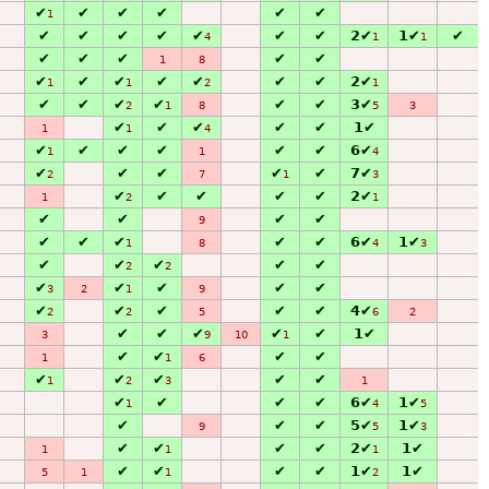
✔
✔
✔
✔
✔
✔
1
✔
✔
✔
✔
✔
✔
✔
2✔
1✔
✔
4
1
1
✔
✔
✔
✔
✔
1
8
✔
✔
✔
✔
✔
✔
✔
2✔
1
1
2
1
✔
✔
✔
✔
✔
✔
3✔
2
1
8
5
3
✔
✔
✔
✔
✔
1✔
1
1
4
✔
✔
✔
✔
✔
✔
6✔
1
1
4
✔
✔
✔
✔
✔
7✔
2
7
1
3
✔
✔
✔
✔
✔
2✔
1
2
1
✔
✔
✔
✔
9
✔
✔
✔
✔
✔
6✔
1✔
1
8
4
3
✔
✔
✔
✔
✔
2
2
✔
✔
✔
✔
✔
3
2
1
9
✔
✔
✔
✔
✔
4✔
2
2
5
6
2
✔
✔
✔
✔
✔
1✔
3
9
10
1
✔
✔
✔
✔
1
1
6
✔
✔
✔
✔
✔
1
2
3
1
✔
✔
✔
✔
6✔
1✔
1
4
5
✔
✔
✔
5✔
1✔
9
5
3
✔
✔
✔
✔
2✔
1✔
1
1
1
✔
✔
✔
✔
1✔
1✔
5
1
1
2