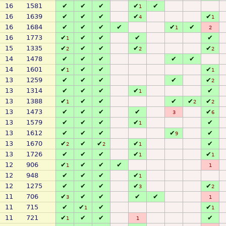
16
1581
✔
✔
✔
✔
✔
1
16
1639
✔
✔
✔
✔
✔
4
1
16
1684
✔
✔
✔
✔
✔
✔
1
2
16
1773
✔
✔
✔
✔
✔
1
15
1335
✔
✔
✔
✔
✔
2
2
2
14
1478
✔
✔
✔
✔
✔
14
1601
✔
✔
✔
✔
1
1
13
1259
✔
✔
✔
✔
✔
2
13
1314
✔
✔
✔
✔
✔
1
13
1388
✔
✔
✔
✔
✔
✔
1
2
2
13
1473
✔
✔
✔
✔
✔
3
6
13
1579
✔
✔
✔
✔
✔
1
13
1612
✔
✔
✔
✔
✔
9
13
1670
✔
✔
✔
✔
✔
2
2
1
13
1726
✔
✔
✔
✔
✔
1
1
12
906
✔
✔
✔
✔
1
1
12
948
✔
✔
✔
✔
1
12
1275
✔
✔
✔
✔
✔
3
2
11
706
✔
✔
✔
✔
✔
3
1
11
715
✔
✔
✔
✔
1
1
11
721
✔
✔
✔
✔
1
1