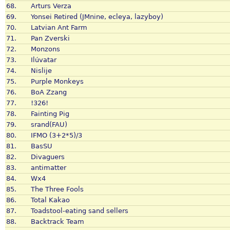
68.
Arturs Verza
69.
Yonsei Retired (JMnine, ecleya, lazyboy)
70.
Latvian Ant Farm
71.
Pan Zverski
72.
Monzons
73.
Ilúvatar
74.
Nislije
75.
Purple Monkeys
76.
BoA Zzang
77.
!326!
78.
Fainting Pig
79.
srand(FAU)
80.
IFMO (3+2*5)/3
81.
BasSU
82.
Divaguers
83.
antimatter
84.
Wx4
85.
The Three Fools
86.
Total Kakao
87.
Toadstool-eating sand sellers
88.
Backtrack Team