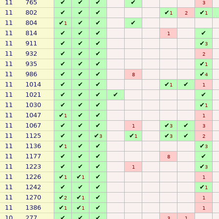
11
765
✔
✔
✔
✔
3
11
802
✔
✔
✔
✔
✔
1
2
1
11
804
✔
✔
✔
✔
1
11
814
✔
✔
✔
✔
1
11
911
✔
✔
✔
✔
3
11
932
✔
✔
✔
2
11
935
✔
✔
✔
✔
1
11
986
✔
✔
✔
✔
8
4
11
1014
✔
✔
✔
✔
✔
1
1
11
1021
✔
✔
✔
✔
✔
11
1030
✔
✔
✔
✔
1
11
1047
✔
✔
✔
1
1
11
1067
✔
✔
✔
✔
✔
1
3
3
11
1125
✔
✔
✔
✔
✔
✔
3
1
3
2
11
1136
✔
✔
✔
✔
1
3
11
1177
✔
✔
✔
✔
8
11
1223
✔
✔
✔
✔
1
3
11
1226
✔
✔
✔
1
1
1
11
1242
✔
✔
✔
✔
1
11
1270
✔
✔
✔
2
1
1
11
1386
✔
✔
✔
1
1
1
10
277
✔
✔
✔
3
1