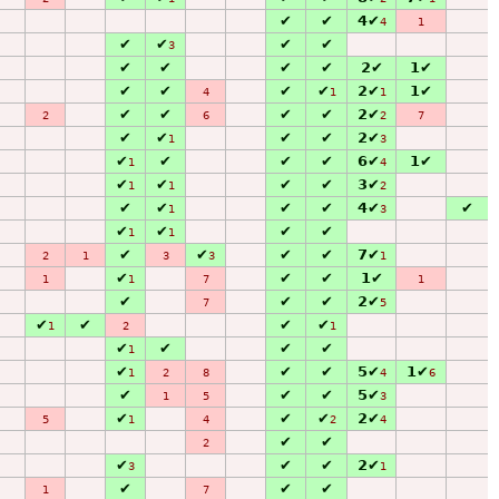
✔
✔
4✔
4
1
✔
✔
✔
✔
3
✔
✔
✔
✔
2✔
1✔
✔
✔
✔
✔
2✔
1✔
4
1
1
✔
✔
✔
✔
2✔
2
6
2
7
✔
✔
✔
✔
2✔
1
3
✔
✔
✔
✔
6✔
1✔
1
4
✔
✔
✔
✔
3✔
1
1
2
✔
✔
✔
✔
4✔
✔
1
3
✔
✔
✔
✔
1
1
✔
✔
✔
✔
7✔
2
1
3
3
1
✔
✔
✔
1✔
1
1
7
1
✔
✔
✔
2✔
7
5
✔
✔
✔
✔
1
2
1
✔
✔
✔
✔
1
✔
✔
✔
5✔
1✔
1
2
8
4
6
✔
✔
✔
5✔
1
5
3
✔
✔
✔
2✔
5
1
4
2
4
✔
✔
2
✔
✔
✔
2✔
3
1
✔
✔
✔
1
7