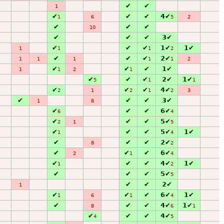
✔
✔
1
✔
✔
✔
4✔
1
6
5
2
✔
✔
✔
10
✔
✔
✔
3✔
✔
✔
✔
1✔
1✔
1
1
1
2
✔
✔
✔
2✔
1
1
1
1
1
2
✔
✔
✔
1✔
1
1
2
1
✔
✔
✔
2✔
1✔
5
1
1
✔
✔
✔
4✔
2
1
2
1
2
3
✔
✔
✔
3✔
1
8
✔
✔
✔
6✔
6
4
✔
✔
✔
5✔
2
1
5
✔
✔
✔
5✔
1✔
1
4
✔
✔
✔
2✔
8
2
✔
✔
✔
6✔
2
1
4
✔
✔
✔
4✔
1✔
1
2
✔
✔
✔
5✔
5
✔
✔
2✔
1
✔
✔
✔
6✔
1✔
1
6
1
4
✔
✔
✔
4✔
1✔
8
6
1
✔
✔
✔
4✔
4
5