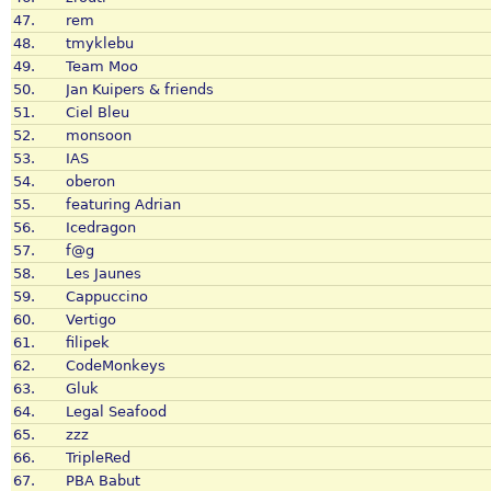
47.
rem
48.
tmyklebu
49.
Team Moo
50.
Jan Kuipers & friends
51.
Ciel Bleu
52.
monsoon
53.
IAS
54.
oberon
55.
featuring Adrian
56.
Icedragon
57.
f@g
58.
Les Jaunes
59.
Cappuccino
60.
Vertigo
61.
filipek
62.
CodeMonkeys
63.
Gluk
64.
Legal Seafood
65.
zzz
66.
TripleRed
67.
PBA Babut