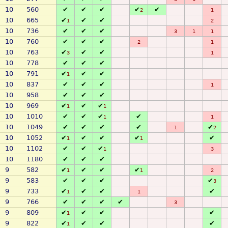
10
560
✔
✔
✔
✔
✔
2
1
10
665
✔
✔
✔
1
2
10
736
✔
✔
✔
3
1
1
10
760
✔
✔
✔
2
1
10
763
✔
✔
✔
3
1
10
778
✔
✔
✔
10
791
✔
✔
✔
1
10
837
✔
✔
✔
1
10
958
✔
✔
✔
10
969
✔
✔
✔
1
1
10
1010
✔
✔
✔
✔
1
1
10
1049
✔
✔
✔
✔
✔
1
2
10
1052
✔
✔
✔
✔
✔
1
1
10
1102
✔
✔
✔
1
3
10
1180
✔
✔
✔
9
582
✔
✔
✔
✔
1
1
2
9
583
✔
✔
✔
✔
3
9
733
✔
✔
✔
✔
1
1
9
766
✔
✔
✔
✔
3
9
809
✔
✔
✔
✔
1
9
822
✔
✔
✔
✔
1