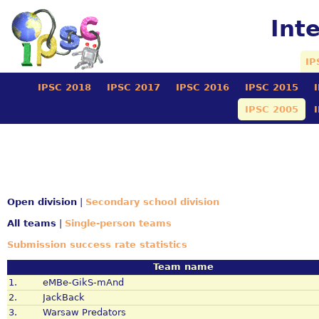
Int
IP
IPSC 2018
IPSC 2017
IPSC 2016
IPSC 2015
IPSC 2005
Open division
|
Secondary school division
All teams
|
Single-person teams
Submission success rate statistics
Team name
1.
eMBe-GikS-mAnd
2.
JackBack
3.
Warsaw Predators