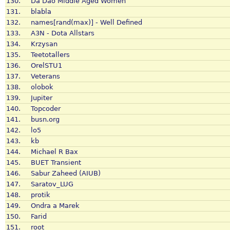
130.
Da Dao Middle Aged Women
131.
blabla
132.
names[rand(max)] - Well Defined
133.
A3N - Dota Allstars
134.
Krzysan
135.
Teetotallers
136.
OrelSTU1
137.
Veterans
138.
olobok
139.
Jupiter
140.
Topcoder
141.
busn.org
142.
lo5
143.
kb
144.
Michael R Bax
145.
BUET Transient
146.
Sabur Zaheed (AIUB)
147.
Saratov_LUG
148.
protik
149.
Ondra a Marek
150.
Farid
151.
root