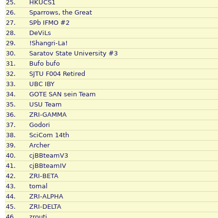
25.
HKUCS1
26.
Sparrows, the Great
27.
SPb IFMO #2
28.
DeViLs
29.
!Shangri-La!
30.
Saratov State University #3
31.
Bufo bufo
32.
SJTU F004 Retired
33.
UBC IBY
34.
GOTE SAN sein Team
35.
USU Team
36.
ZRI-GAMMA
37.
Godori
38.
SciCom 14th
39.
Archer
40.
cjBBteamV3
41.
cjBBteamIV
42.
ZRI-BETA
43.
tomal
44.
ZRI-ALPHA
45.
ZRI-DELTA
46.
zrouti