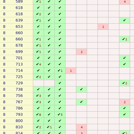
8
589
✔
✔
✔
1
4
8
618
✔
✔
✔
8
618
✔
✔
✔
2
8
639
✔
✔
✔
✔
1
8
653
✔
✔
✔
1
8
660
✔
✔
✔
8
660
✔
✔
✔
✔
1
1
8
678
✔
✔
✔
1
8
699
✔
✔
✔
1
2
8
701
✔
✔
✔
✔
8
713
✔
✔
✔
✔
4
8
714
✔
✔
✔
1
1
8
725
✔
✔
✔
2
8
729
✔
✔
2
8
738
✔
✔
✔
✔
8
756
✔
✔
✔
3
8
767
✔
✔
✔
✔
3
2
8
786
✔
✔
✔
✔
8
793
✔
✔
✔
✔
8
5
8
800
✔
✔
✔
8
810
✔
✔
✔
2
1
4
8
814
✔
✔
✔
✔
3
1