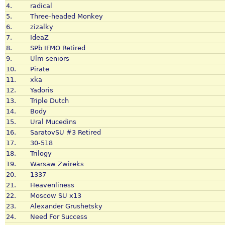
4.
radical
5.
Three-headed Monkey
6.
zizalky
7.
IdeaZ
8.
SPb IFMO Retired
9.
Ulm seniors
10.
Pirate
11.
xka
12.
Yadoris
13.
Triple Dutch
14.
Body
15.
Ural Mucedins
16.
SaratovSU #3 Retired
17.
30-518
18.
Trilogy
19.
Warsaw Zwireks
20.
1337
21.
Heavenliness
22.
Moscow SU x13
23.
Alexander Grushetsky
24.
Need For Success