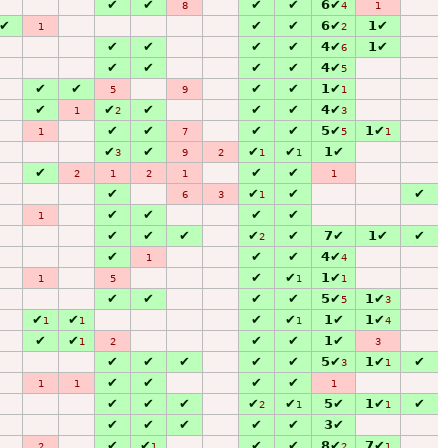
✔
✔
✔
✔
6✔
8
4
1
✔
✔
✔
6✔
1✔
1
2
✔
✔
✔
✔
4✔
1✔
6
✔
✔
✔
✔
4✔
5
✔
✔
✔
✔
1✔
5
9
1
✔
✔
✔
✔
✔
4✔
1
2
3
✔
✔
✔
✔
5✔
1✔
1
7
5
1
✔
✔
✔
✔
1✔
3
9
2
1
1
✔
✔
✔
2
1
2
1
1
✔
✔
✔
✔
6
3
1
✔
✔
✔
✔
1
✔
✔
✔
✔
✔
7✔
1✔
✔
2
✔
✔
✔
4✔
1
4
✔
✔
1✔
1
5
1
1
✔
✔
✔
✔
5✔
1✔
5
3
✔
✔
✔
✔
1✔
1✔
1
1
1
4
✔
✔
✔
✔
1✔
1
2
3
✔
✔
✔
✔
✔
5✔
1✔
✔
3
1
✔
✔
✔
✔
1
1
1
✔
✔
✔
✔
✔
5✔
1✔
✔
2
1
1
✔
✔
✔
✔
✔
3✔
✔
✔
✔
✔
8✔
7✔
2
1
2
1