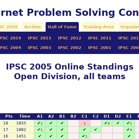
ernet Problem Solving Con
SC 2018
Archive
Hall of Fame
Training Area
Organiz
IPSC 2014
IPSC 2013
IPSC 2012
IPSC 2011
IPSC 201
IPSC 2004
IPSC 2003
IPSC 2002
IPSC 2001
IPSC 200
IPSC 2005 Online Standings
Open Division, all teams
Pts
Time
A1
A2
B1
B2
C1
C2
D1
D2
E1
18
1855
✔
✔
✔
✔
✔
✔
1
1
3
1
17
1882
✔
✔
✔
✔
✔
✔
1
4
16
1451
✔
✔
✔
✔
✔
1