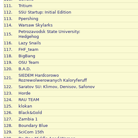
111.
Tritium
112.
SSU Startup: Initial Edition
113.
Ppershing
114.
Warsaw Skylarks
Petrozavodsk State University:
115.
Hedgehog
116.
Lazy Snails
117.
FHF_team
118.
BigBang
119.
OSU Team
120.
B.A.D.
SIEDEM Hardcorowo
121.
Rozrewolwerowanych Kaloryferuff
122.
Saratov SU: Klimov, Denisov, Safonov
123.
Horde
124.
RAU TEAM
125.
klokan
126.
Black&Gold
127.
Zambia 1
128.
Boundary Blue
129.
SciCom 15th