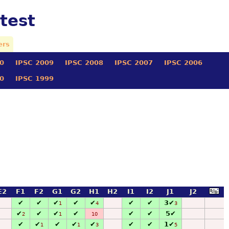
test
ers
0
IPSC 2009
IPSC 2008
IPSC 2007
IPSC 2006
0
IPSC 1999
E2
F1
F2
G1
G2
H1
H2
I1
I2
J1
J2
✔
✔
✔
✔
✔
✔
✔
3✔
1
4
3
✔
✔
✔
✔
✔
✔
5✔
2
1
10
✔
✔
✔
✔
✔
✔
✔
1✔
1
1
3
5