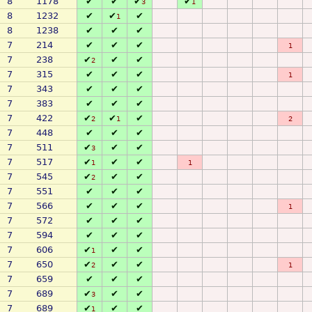
8
1178
✔
✔
✔
✔
3
1
8
1232
✔
✔
✔
1
8
1238
✔
✔
✔
7
214
✔
✔
✔
1
7
238
✔
✔
✔
2
7
315
✔
✔
✔
1
7
343
✔
✔
✔
7
383
✔
✔
✔
7
422
✔
✔
✔
2
1
2
7
448
✔
✔
✔
7
511
✔
✔
✔
3
7
517
✔
✔
✔
1
1
7
545
✔
✔
✔
2
7
551
✔
✔
✔
7
566
✔
✔
✔
1
7
572
✔
✔
✔
7
594
✔
✔
✔
7
606
✔
✔
✔
1
7
650
✔
✔
✔
2
1
7
659
✔
✔
✔
7
689
✔
✔
✔
3
7
689
✔
✔
✔
1