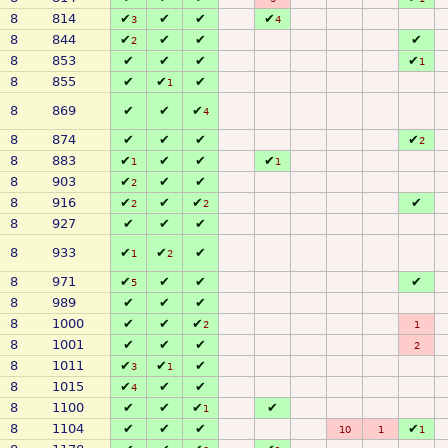
8
814
✔
✔
✔
✔
3
4
8
844
✔
✔
✔
✔
2
8
853
✔
✔
✔
✔
1
8
855
✔
✔
✔
1
8
869
✔
✔
✔
4
8
874
✔
✔
✔
✔
2
8
883
✔
✔
✔
✔
1
1
8
903
✔
✔
✔
2
8
916
✔
✔
✔
✔
2
2
8
927
✔
✔
✔
8
933
✔
✔
✔
1
2
8
971
✔
✔
✔
✔
5
8
989
✔
✔
✔
8
1000
✔
✔
✔
2
1
8
1001
✔
✔
✔
2
8
1011
✔
✔
✔
3
1
8
1015
✔
✔
✔
4
8
1100
✔
✔
✔
✔
1
8
1104
✔
✔
✔
✔
10
1
1