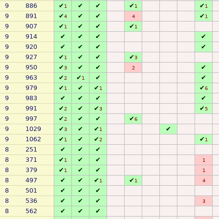
9
886
✔
✔
✔
✔
✔
1
1
1
9
891
✔
✔
✔
✔
4
4
1
9
907
✔
✔
✔
✔
1
1
9
914
✔
✔
✔
✔
9
920
✔
✔
✔
✔
9
927
✔
✔
✔
✔
1
3
9
950
✔
✔
✔
✔
3
2
9
963
✔
✔
✔
✔
2
1
9
979
✔
✔
✔
✔
1
1
6
9
983
✔
✔
✔
✔
9
991
✔
✔
✔
✔
2
3
5
9
997
✔
✔
✔
✔
2
6
9
1029
✔
✔
✔
✔
3
1
9
1062
✔
✔
✔
✔
1
2
1
8
251
✔
✔
✔
8
371
✔
✔
✔
1
1
8
379
✔
✔
✔
1
1
8
497
✔
✔
✔
✔
1
1
4
8
501
✔
✔
✔
8
536
✔
✔
✔
3
8
562
✔
✔
✔