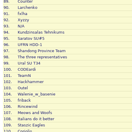
89.
Counter
90.
Larchenko
91.
fxlha
92.
Xyzzy
93.
N/A
94.
Kundzinsalas Tehnikums
95.
Saratov SU#5
96.
UFRN HDD-1
97.
Shandong Province Team
98.
The three representatives
99.
Ural SU T34
100.
CODEardi
101.
TeamN
102.
Hackhammer
103.
Outel
104.
Walenie_w_basenie
105.
friback
106.
Rincewind
107.
Meows and Woofs
108.
Italians do it better
109.
Staszic Eagles
110.
Coriolis