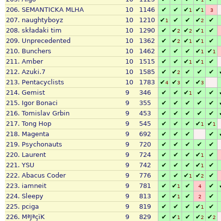
206.
SEMANTICKA MLHA
10
1146
✔
✔
✔
✔
1
1
3
207.
naughtyboyz
10
1210
✔
✔
✔
✔
✔
1
2
208.
składaki tim
10
1290
✔
✔
✔
✔
✔
2
2
1
209.
Unprecedented
10
1362
✔
✔
✔
✔
✔
2
1
1
210.
Bunchers
10
1462
✔
✔
✔
✔
✔
1
1
211.
Amber
10
1515
✔
✔
✔
✔
✔
1
1
212.
Azuki.7
10
1585
✔
✔
✔
✔
✔
2
213.
Pentacyclists
10
1783
✔
✔
✔
✔
4
3
3
214.
Gemist
9
346
✔
✔
✔
✔
✔
1
215.
Igor Bonaci
9
355
✔
✔
✔
✔
✔
216.
Tomislav Grbin
9
453
✔
✔
✔
✔
✔
217.
Tong Hop
9
545
✔
✔
✔
✔
✔
1
1
218.
Magenta
9
692
✔
✔
✔
✔
219.
Psychonauts
9
720
✔
✔
✔
✔
✔
220.
Laurent
9
724
✔
✔
✔
✔
✔
1
221.
YSU
9
742
✔
✔
✔
✔
✔
1
222.
Abacus Coder
9
776
✔
✔
✔
✔
✔
1
2
223.
iamneit
9
781
✔
✔
✔
✔
1
4
224.
Sleepy
9
813
✔
✔
✔
✔
1
2
225.
pciga
9
819
✔
✔
✔
✔
✔
1
226.
MªJªçïK
9
829
✔
✔
✔
✔
✔
1
2
2