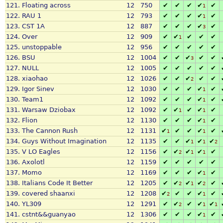
121.
Floating across
12
750
✔
✔
✔
✔
✔
1
122.
RAU 1
12
793
✔
✔
✔
✔
✔
1
123.
CST 1A
12
887
✔
✔
✔
✔
✔
3
124.
Over
12
909
✔
✔
✔
✔
✔
1
125.
unstoppable
12
956
✔
✔
✔
✔
✔
126.
BSU
12
1004
✔
✔
✔
✔
✔
3
127.
NULL
12
1005
✔
✔
✔
✔
✔
128.
xiaohao
12
1026
✔
✔
✔
✔
✔
2
129.
Igor Sinev
12
1030
✔
✔
✔
✔
✔
1
130.
Team1
12
1092
✔
✔
✔
✔
✔
1
131.
Warsaw Dziobax
12
1092
✔
✔
✔
✔
✔
1
1
132.
Flion
12
1130
✔
✔
✔
✔
✔
1
133.
The Cannon Rush
12
1131
✔
✔
✔
✔
✔
1
1
134.
Guys Without Imagination
12
1135
✔
✔
✔
✔
✔
1
1
2
135.
V LO Eagles
12
1156
✔
✔
✔
✔
✔
2
1
1
136.
Axolotl
12
1159
✔
✔
✔
✔
✔
137.
Momo
12
1169
✔
✔
✔
✔
✔
1
138.
Italians Code It Better
12
1205
✔
✔
✔
✔
✔
2
1
2
139.
covered shaanxi
12
1208
✔
✔
✔
✔
✔
2
1
140.
YL309
12
1291
✔
✔
✔
✔
✔
2
1
1
141.
cstnt&&guanyao
12
1306
✔
✔
✔
✔
✔
1