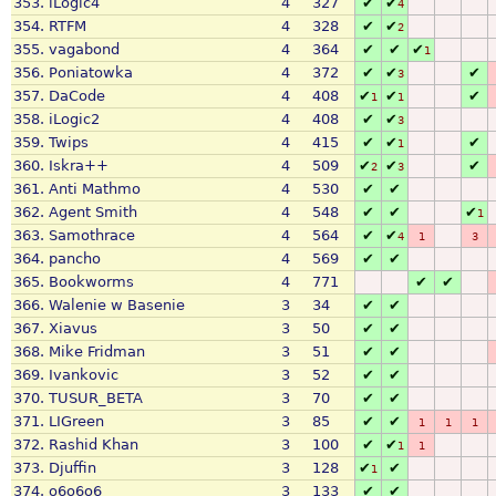
353.
iLogic4
4
327
✔
✔
4
354.
RTFM
4
328
✔
✔
2
355.
vagabond
4
364
✔
✔
✔
1
356.
Poniatowka
4
372
✔
✔
✔
3
357.
DaCode
4
408
✔
✔
✔
1
1
358.
iLogic2
4
408
✔
✔
3
359.
Twips
4
415
✔
✔
✔
1
360.
Iskra++
4
509
✔
✔
✔
2
3
361.
Anti Mathmo
4
530
✔
✔
362.
Agent Smith
4
548
✔
✔
✔
1
363.
Samothrace
4
564
✔
✔
4
1
3
364.
pancho
4
569
✔
✔
365.
Bookworms
4
771
✔
✔
366.
Walenie w Basenie
3
34
✔
✔
367.
Xiavus
3
50
✔
✔
368.
Mike Fridman
3
51
✔
✔
369.
Ivankovic
3
52
✔
✔
370.
TUSUR_BETA
3
70
✔
✔
371.
LIGreen
3
85
✔
✔
1
1
1
372.
Rashid Khan
3
100
✔
✔
1
1
373.
Djuffin
3
128
✔
✔
1
374.
o6o6o6
3
133
✔
✔