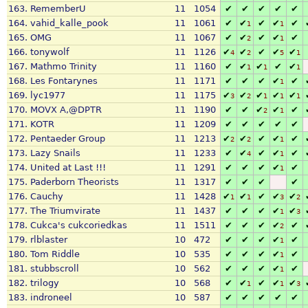
163.
RememberU
11
1054
✔
✔
✔
✔
✔
164.
vahid_kalle_pook
11
1061
✔
✔
✔
✔
✔
1
1
165.
OMG
11
1067
✔
✔
✔
✔
✔
2
1
166.
tonywolf
11
1126
✔
✔
✔
✔
✔
4
2
5
1
167.
Mathmo Trinity
11
1160
✔
✔
✔
✔
✔
1
1
1
168.
Les Fontarynes
11
1171
✔
✔
✔
✔
✔
1
169.
lyc1977
11
1175
✔
✔
✔
✔
✔
3
2
1
1
1
170.
MOVX A,@DPTR
11
1190
✔
✔
✔
✔
✔
2
1
171.
KOTR
11
1209
✔
✔
✔
✔
✔
172.
Pentaeder Group
11
1213
✔
✔
✔
✔
✔
2
2
1
173.
Lazy Snails
11
1233
✔
✔
✔
✔
✔
4
1
174.
United at Last !!!
11
1291
✔
✔
✔
✔
✔
1
175.
Paderborn Theorists
11
1317
✔
✔
✔
✔
176.
Cauchy
11
1428
✔
✔
✔
✔
✔
1
1
3
2
177.
The Triumvirate
11
1437
✔
✔
✔
✔
✔
1
3
178.
Cukca's cukcoriedkas
11
1511
✔
✔
✔
✔
✔
2
179.
rlblaster
10
472
✔
✔
✔
✔
✔
1
180.
Tom Riddle
10
535
✔
✔
✔
✔
✔
1
181.
stubbscroll
10
562
✔
✔
✔
✔
✔
1
182.
trilogy
10
568
✔
✔
✔
✔
✔
1
1
3
183.
indroneel
10
587
✔
✔
✔
✔
✔