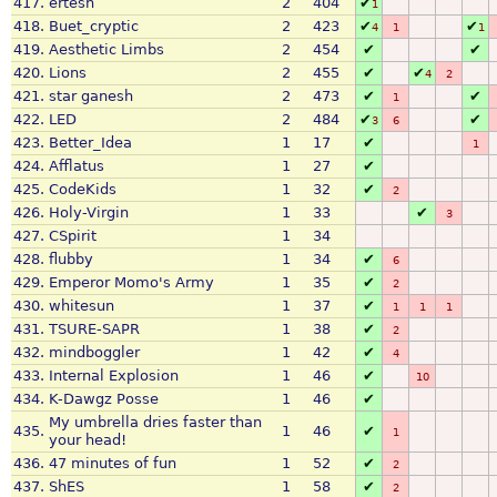
417.
ertesh
2
404
✔
1
418.
Buet_cryptic
2
423
✔
✔
4
1
1
419.
Aesthetic Limbs
2
454
✔
✔
420.
Lions
2
455
✔
✔
4
2
421.
star ganesh
2
473
✔
✔
1
422.
LED
2
484
✔
✔
3
6
423.
Better_Idea
1
17
✔
1
424.
Afflatus
1
27
✔
425.
CodeKids
1
32
✔
2
426.
Holy-Virgin
1
33
✔
3
427.
CSpirit
1
34
428.
flubby
1
34
✔
6
429.
Emperor Momo's Army
1
35
✔
2
430.
whitesun
1
37
✔
1
1
1
431.
TSURE-SAPR
1
38
✔
2
432.
mindboggler
1
42
✔
4
433.
Internal Explosion
1
46
✔
10
434.
K-Dawgz Posse
1
46
✔
My umbrella dries faster than
435.
1
46
✔
1
your head!
436.
47 minutes of fun
1
52
✔
2
437.
ShES
1
58
✔
2