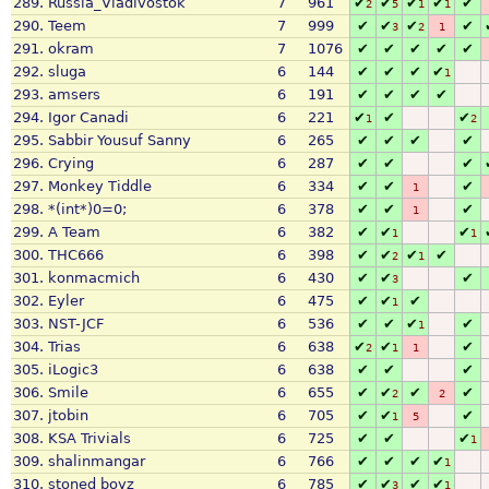
289.
Russia_Vladivostok
7
961
✔
✔
✔
✔
✔
2
5
1
1
290.
Teem
7
999
✔
✔
✔
✔
3
2
1
291.
okram
7
1076
✔
✔
✔
✔
✔
292.
sluga
6
144
✔
✔
✔
✔
1
293.
amsers
6
191
✔
✔
✔
✔
294.
Igor Canadi
6
221
✔
✔
✔
1
2
295.
Sabbir Yousuf Sanny
6
265
✔
✔
✔
✔
296.
Crying
6
287
✔
✔
✔
297.
Monkey Tiddle
6
334
✔
✔
✔
1
298.
*(int*)0=0;
6
378
✔
✔
✔
1
299.
A Team
6
382
✔
✔
✔
1
1
300.
THC666
6
398
✔
✔
✔
✔
2
1
301.
konmacmich
6
430
✔
✔
✔
3
302.
Eyler
6
475
✔
✔
✔
1
303.
NST-JCF
6
536
✔
✔
✔
✔
1
304.
Trias
6
638
✔
✔
✔
2
1
1
305.
iLogic3
6
638
✔
✔
✔
306.
Smile
6
655
✔
✔
✔
✔
2
2
307.
jtobin
6
705
✔
✔
✔
1
5
308.
KSA Trivials
6
725
✔
✔
✔
1
309.
shalinmangar
6
766
✔
✔
✔
✔
1
310.
stoned boyz
6
785
✔
✔
✔
✔
3
1