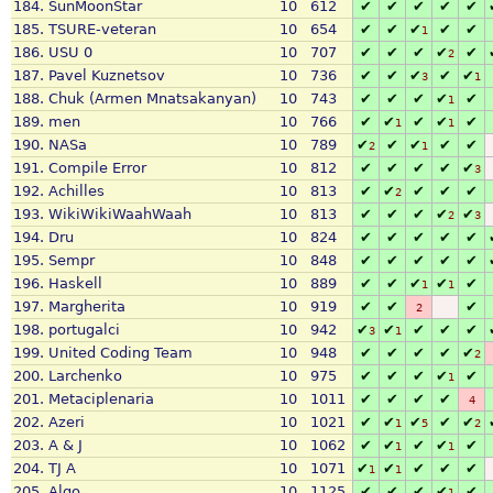
184.
SunMoonStar
10
612
✔
✔
✔
✔
✔
185.
TSURE-veteran
10
654
✔
✔
✔
✔
✔
1
186.
USU 0
10
707
✔
✔
✔
✔
✔
2
187.
Pavel Kuznetsov
10
736
✔
✔
✔
✔
✔
3
1
188.
Chuk (Armen Mnatsakanyan)
10
743
✔
✔
✔
✔
✔
1
189.
men
10
766
✔
✔
✔
✔
✔
1
1
190.
NASa
10
789
✔
✔
✔
✔
✔
2
1
191.
Compile Error
10
812
✔
✔
✔
✔
✔
3
192.
Achilles
10
813
✔
✔
✔
✔
✔
2
193.
WikiWikiWaahWaah
10
813
✔
✔
✔
✔
✔
2
3
194.
Dru
10
824
✔
✔
✔
✔
✔
195.
Sempr
10
848
✔
✔
✔
✔
✔
196.
Haskell
10
889
✔
✔
✔
✔
✔
1
1
197.
Margherita
10
919
✔
✔
✔
2
198.
portugalci
10
942
✔
✔
✔
✔
✔
3
1
199.
United Coding Team
10
948
✔
✔
✔
✔
✔
2
200.
Larchenko
10
975
✔
✔
✔
✔
✔
1
201.
Metaciplenaria
10
1011
✔
✔
✔
✔
4
202.
Azeri
10
1021
✔
✔
✔
✔
✔
1
5
2
203.
A & J
10
1062
✔
✔
✔
✔
✔
1
1
204.
TJ A
10
1071
✔
✔
✔
✔
✔
1
1
205.
Algo
10
1125
✔
✔
✔
✔
✔
1