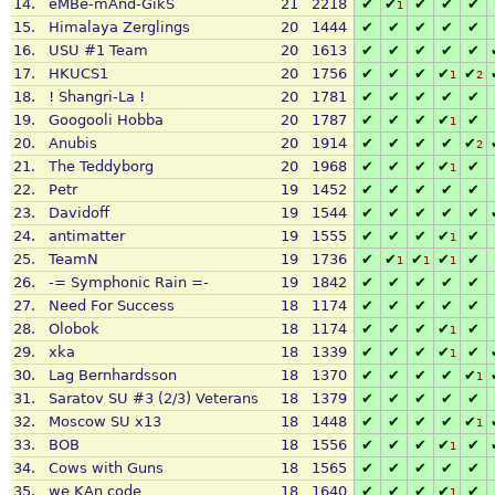
14.
eMBe-mAnd-GikS
21
2218
✔
✔
✔
✔
✔
1
15.
Himalaya Zerglings
20
1444
✔
✔
✔
✔
✔
16.
USU #1 Team
20
1613
✔
✔
✔
✔
✔
17.
HKUCS1
20
1756
✔
✔
✔
✔
✔
1
2
18.
! Shangri-La !
20
1781
✔
✔
✔
✔
✔
19.
Googooli Hobba
20
1787
✔
✔
✔
✔
✔
1
20.
Anubis
20
1914
✔
✔
✔
✔
✔
2
21.
The Teddyborg
20
1968
✔
✔
✔
✔
✔
1
22.
Petr
19
1452
✔
✔
✔
✔
✔
23.
Davidoff
19
1544
✔
✔
✔
✔
✔
24.
antimatter
19
1555
✔
✔
✔
✔
✔
1
25.
TeamN
19
1736
✔
✔
✔
✔
✔
1
1
1
26.
-= Symphonic Rain =-
19
1842
✔
✔
✔
✔
✔
27.
Need For Success
18
1174
✔
✔
✔
✔
✔
28.
Olobok
18
1174
✔
✔
✔
✔
✔
1
29.
xka
18
1339
✔
✔
✔
✔
✔
1
30.
Lag Bernhardsson
18
1370
✔
✔
✔
✔
✔
1
31.
Saratov SU #3 (2/3) Veterans
18
1379
✔
✔
✔
✔
✔
32.
Moscow SU x13
18
1448
✔
✔
✔
✔
✔
1
33.
BOB
18
1556
✔
✔
✔
✔
✔
1
34.
Cows with Guns
18
1565
✔
✔
✔
✔
✔
35.
we KAn code
18
1640
✔
✔
✔
✔
✔
1