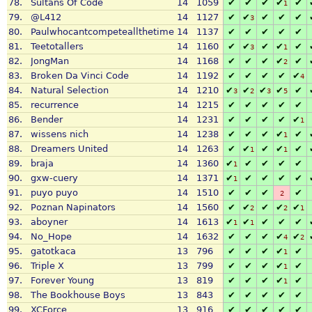
78.
Sultans Of Code
14
1059
✔
✔
✔
✔
✔
1
79.
@L412
14
1127
✔
✔
✔
✔
✔
3
80.
Paulwhocantcompeteallthetime
14
1137
✔
✔
✔
✔
✔
81.
Teetotallers
14
1160
✔
✔
✔
✔
✔
3
1
82.
JongMan
14
1168
✔
✔
✔
✔
✔
2
83.
Broken Da Vinci Code
14
1192
✔
✔
✔
✔
✔
4
84.
Natural Selection
14
1210
✔
✔
✔
✔
✔
3
2
3
5
85.
recurrence
14
1215
✔
✔
✔
✔
✔
86.
Bender
14
1231
✔
✔
✔
✔
✔
1
87.
wissens nich
14
1238
✔
✔
✔
✔
✔
1
88.
Dreamers United
14
1263
✔
✔
✔
✔
✔
1
1
89.
braja
14
1360
✔
✔
✔
✔
✔
1
90.
gxw-cuery
14
1371
✔
✔
✔
✔
✔
1
91.
puyo puyo
14
1510
✔
✔
✔
✔
2
92.
Poznan Napinators
14
1560
✔
✔
✔
✔
✔
2
2
1
93.
aboyner
14
1613
✔
✔
✔
✔
✔
1
1
94.
No_Hope
14
1632
✔
✔
✔
✔
✔
4
2
95.
gatotkaca
13
796
✔
✔
✔
✔
✔
1
96.
Triple X
13
799
✔
✔
✔
✔
✔
1
97.
Forever Young
13
819
✔
✔
✔
✔
✔
1
98.
The Bookhouse Boys
13
843
✔
✔
✔
✔
✔
99.
XCForce
13
916
✔
✔
✔
✔
✔