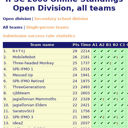
Open Division, all teams
Open division
|
Secondary school division
All teams
|
Single-person teams
Submission success rate statistics
Team name
Pts
Time
A1
A2
B1
B2
C1
1.
R+T+J
29
2214
✔
✔
✔
✔
✔
2.
MobileRobot
26
2181
✔
✔
✔
✔
✔
1
3.
Three-headed Monkey
25
1737
✔
✔
✔
✔
✔
2
4.
SPb IFMO 1
25
2316
✔
✔
✔
✔
✔
5.
Messed Up
24
1941
✔
✔
✔
✔
✔
6.
SPb IFMO Retired
24
1975
✔
✔
✔
✔
✔
7.
ThreeGenerations
23
2493
✔
✔
✔
✔
✔
8.
cjbbteam
23
2603
✔
✔
✔
✔
✔
2
9.
Jagiellonian Mammoths
22
2328
✔
✔
✔
✔
✔
1
1
10.
Jagiellonian Elders
22
2421
✔
✔
✔
✔
✔
11.
SaratovSU3
21
1756
✔
✔
✔
✔
✔
12.
SPb IFMO 3
21
1965
✔
✔
✔
✔
✔
2
1
13.
IdeaZ
21
2037
✔
✔
✔
✔
✔
1