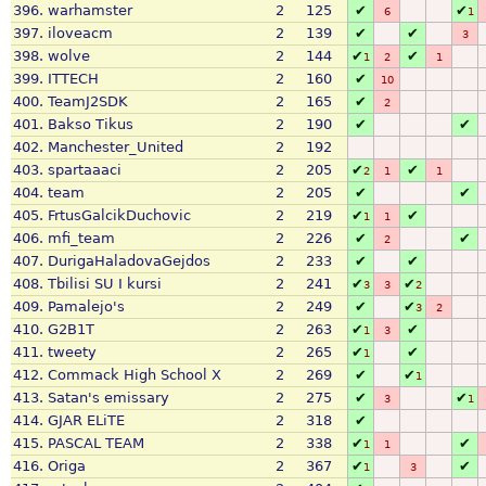
396.
warhamster
2
125
✔
✔
6
1
397.
iloveacm
2
139
✔
✔
3
398.
wolve
2
144
✔
✔
1
2
1
399.
ITTECH
2
160
✔
10
400.
TeamJ2SDK
2
165
✔
2
401.
Bakso Tikus
2
190
✔
✔
402.
Manchester_United
2
192
403.
spartaaaci
2
205
✔
✔
2
1
1
404.
team
2
205
✔
✔
405.
FrtusGalcikDuchovic
2
219
✔
✔
1
1
406.
mfi_team
2
226
✔
✔
2
407.
DurigaHaladovaGejdos
2
233
✔
✔
408.
Tbilisi SU I kursi
2
241
✔
✔
3
3
2
409.
Pamalejo's
2
249
✔
✔
3
2
410.
G2B1T
2
263
✔
✔
1
3
411.
tweety
2
265
✔
✔
1
412.
Commack High School X
2
269
✔
✔
1
413.
Satan's emissary
2
275
✔
✔
3
1
414.
GJAR ELiTE
2
318
✔
415.
PASCAL TEAM
2
338
✔
✔
1
1
416.
Origa
2
367
✔
✔
1
3