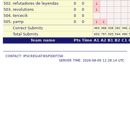
502.
refutadores de leyendas
0
0
1
503.
revolutions
0
0
1
504.
tercecik
0
0
505.
yamp
0
0
1
1
Correct Submits
463
368
328
262
346
Total Submits
653
797
503
544
490
Team name
Pts
Time
A1
A2
B1
B2
C1
CONTACT: IPSCREG(AT)KSP(DOT)SK
SERVER TIME: 2026-08-09 12:28:14 UTC