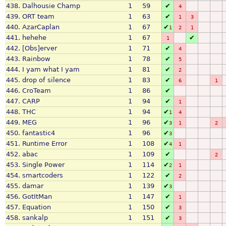
438.
Dalhousie Champ
1
59
✔
4
439.
ORT team
1
63
✔
1
3
440.
AzarCaplan
1
67
✔
1
2
1
441.
hehehe
1
67
✔
1
442.
[Obs]erver
1
71
✔
4
443.
Rainbow
1
78
✔
5
444.
I yam what I yam
1
81
✔
2
445.
drop of silence
1
83
✔
6
1
446.
CroTeam
1
86
✔
447.
CARP
1
94
✔
1
448.
THC
1
94
✔
1
4
449.
MEG
1
96
✔
3
1
2
450.
fantastic4
1
96
✔
3
451.
Runtime Error
1
108
✔
4
1
452.
abac
1
109
✔
2
453.
Single Power
1
114
✔
2
1
454.
smartcoders
1
122
✔
2
455.
damar
1
139
✔
3
456.
GotItMan
1
147
✔
1
457.
Equation
1
150
✔
3
458.
sankalp
1
151
✔
3