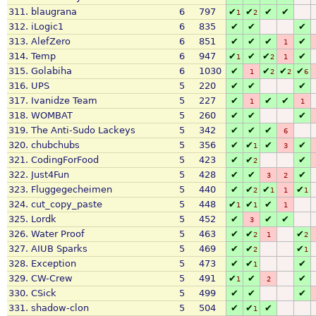
311.
blaugrana
6
797
✔
✔
✔
✔
1
2
312.
iLogic1
6
835
✔
✔
✔
313.
AlefZero
6
851
✔
✔
✔
✔
1
314.
Temp
6
947
✔
✔
✔
✔
1
2
1
315.
Golabiha
6
1030
✔
✔
✔
✔
1
2
2
6
316.
UPS
5
220
✔
✔
✔
317.
Ivanidze Team
5
227
✔
✔
✔
1
1
318.
WOMBAT
5
260
✔
✔
✔
319.
The Anti-Sudo Lackeys
5
342
✔
✔
✔
6
320.
chubchubs
5
356
✔
✔
✔
✔
1
3
321.
CodingForFood
5
423
✔
✔
✔
2
322.
Just4Fun
5
428
✔
✔
✔
3
2
323.
Fluggegecheimen
5
440
✔
✔
✔
✔
2
1
1
1
324.
cut_copy_paste
5
448
✔
✔
✔
1
1
1
325.
Lordk
5
452
✔
✔
✔
3
326.
Water Proof
5
463
✔
✔
✔
2
1
2
327.
AIUB Sparks
5
469
✔
✔
✔
2
1
328.
Exception
5
473
✔
✔
✔
1
329.
CW-Crew
5
491
✔
✔
✔
1
2
330.
CSick
5
499
✔
✔
✔
331.
shadow-clon
5
504
✔
✔
✔
1