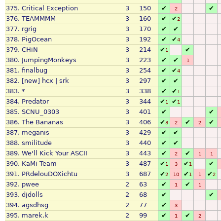
375.
Critical Exception
3
150
✔
✔
2
376.
TEAMMMM
3
160
✔
✔
2
377.
rgrig
3
170
✔
✔
378.
PigOcean
3
192
✔
✔
4
379.
CHiN
3
214
✔
✔
1
380.
JumpingMonkeys
3
223
✔
✔
1
381.
finalbug
3
254
✔
✔
4
382.
[new] hcx | srk
3
297
✔
✔
383.
*
3
338
✔
✔
1
384.
Predator
3
344
✔
✔
1
1
385.
SCNU_0303
3
401
✔
✔
386.
The Bananas
3
406
✔
✔
✔
3
2
2
387.
meganis
3
429
✔
✔
388.
smilitude
3
440
✔
✔
389.
We'll Kick Your ASCII
3
443
✔
✔
2
1
1
390.
KaMi Team
3
487
✔
✔
✔
1
3
1
391.
PRdelouDOXichtu
3
687
✔
✔
✔
2
10
1
1
2
392.
pwee
2
63
✔
✔
1
1
393.
djdolls
2
68
✔
✔
394.
agsdhsg
2
77
✔
3
395.
marek.k
2
99
✔
✔
1
2