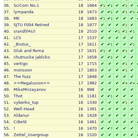
36.
SciCom No.1
18
1664
✔
✔
✔
✔
✔
1
2
2
37.
lympanda
18
1673
✔
✔
✔
✔
✔
2
1
2
38.
MK
18
1683
✔
✔
✔
✔
✔
1
2
39.
SJTU F004 Retired
18
1877
✔
✔
✔
✔
✔
1
40.
srand(FAU)
18
2510
✔
✔
✔
✔
✔
1
1
1
41.
LCS
17
1537
✔
✔
✔
✔
✔
42.
_Brutus_
17
1611
✔
✔
✔
✔
✔
1
1
43.
Gluk and Roma
17
1631
✔
✔
✔
✔
✔
1
1
44.
chutnucke jablcko
17
1658
✔
✔
✔
✔
✔
2
45.
vertigo
17
1715
✔
✔
✔
✔
✔
1
46.
monsoon
17
1803
✔
✔
✔
✔
✔
1
47.
The Fuzz
17
1848
✔
✔
✔
✔
✔
48.
>>Megalusion<<
17
1982
✔
✔
✔
✔
✔
4
4
49.
MikeMirzayanov
16
998
✔
✔
✔
✔
✔
50.
Thot
16
1181
✔
✔
✔
✔
✔
1
51.
vyberko_top
16
1330
✔
✔
✔
✔
✔
1
52.
Well-Head
16
1391
✔
✔
✔
✔
✔
53.
Aldanur
16
1428
✔
✔
✔
✔
✔
54.
CiBeSt
16
1461
✔
✔
✔
✔
✔
55.
!
16
1470
✔
✔
✔
✔
✔
7
56.
Zettel_Usergroup
16
1520
✔
✔
✔
✔
✔