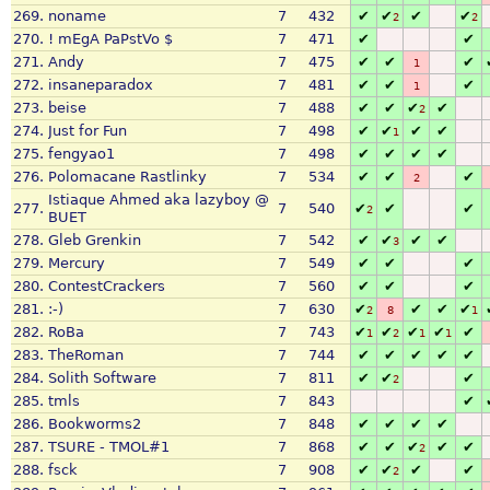
269.
noname
7
432
✔
✔
✔
✔
2
2
270.
! mEgA PaPstVo $
7
471
✔
✔
271.
Andy
7
475
✔
✔
✔
1
272.
insaneparadox
7
481
✔
✔
✔
1
273.
beise
7
488
✔
✔
✔
✔
2
274.
Just for Fun
7
498
✔
✔
✔
✔
1
275.
fengyao1
7
498
✔
✔
✔
✔
276.
Polomacane Rastlinky
7
534
✔
✔
✔
2
Istiaque Ahmed aka lazyboy @
277.
7
540
✔
✔
✔
2
BUET
278.
Gleb Grenkin
7
542
✔
✔
✔
✔
3
279.
Mercury
7
549
✔
✔
✔
280.
ContestCrackers
7
560
✔
✔
✔
281.
:-)
7
630
✔
✔
✔
✔
2
8
1
282.
RoBa
7
743
✔
✔
✔
✔
✔
1
2
1
1
283.
TheRoman
7
744
✔
✔
✔
✔
✔
284.
Solith Software
7
811
✔
✔
✔
2
285.
tmls
7
843
✔
286.
Bookworms2
7
848
✔
✔
✔
✔
287.
TSURE - TMOL#1
7
868
✔
✔
✔
✔
✔
2
288.
fsck
7
908
✔
✔
✔
✔
2