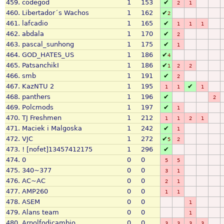
459.
codegod
1
153
✔
2
1
460.
Libertador´s Wachos
1
162
✔
2
461.
lafcadio
1
165
✔
1
1
1
462.
abdala
1
170
✔
2
463.
pascal_sunhong
1
175
✔
1
464.
GOD_HATES_US
1
186
✔
4
465.
PatsanchikI
1
186
✔
1
2
2
466.
smb
1
191
✔
2
467.
KazNTU 2
1
195
✔
1
1
1
468.
panthers
1
196
✔
2
469.
Polcmods
1
197
✔
1
470.
TJ Freshmen
1
212
1
1
2
1
471.
Maciek i Malgoska
1
242
✔
1
472.
VJC
1
272
✔
5
2
473.
! [nofet]13457412175
1
296
✔
474.
0
0
0
5
5
475.
340~377
0
0
3
1
476.
AC~AC
0
0
2
1
477.
AMP260
0
0
1
1
478.
ASEM
0
0
1
479.
Alans team
0
0
1
480.
Arnolfodicambio
0
0
3
3
3
3