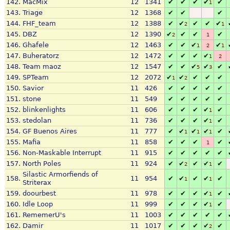
142.
MacMix
12
1341
✔
✔
✔
✔
✔
1
143.
Triage
12
1368
✔
✔
✔
144.
FHF_team
12
1388
✔
✔
✔
✔
✔
2
1
145.
DBZ
12
1390
✔
✔
✔
✔
2
1
146.
Ghafele
12
1463
✔
✔
✔
✔
1
2
1
147.
Buheratorz
12
1472
✔
✔
✔
✔
1
2
148.
Team maoz
12
1547
✔
✔
✔
✔
✔
5
3
149.
SPTeam
12
2072
✔
✔
✔
✔
✔
1
2
150.
Savior
11
426
✔
✔
✔
✔
✔
151.
stone
11
549
✔
✔
✔
✔
✔
152.
blinkenlights
11
606
✔
✔
✔
✔
✔
1
153.
stedolan
11
736
✔
✔
✔
✔
✔
1
154.
GF Buenos Aires
11
777
✔
✔
✔
✔
✔
1
1
1
155.
Mafia
11
858
✔
✔
✔
✔
1
156.
Non-Maskable Interrupt
11
915
✔
✔
✔
✔
✔
157.
North Poles
11
924
✔
✔
✔
✔
✔
2
1
Silastic Armorfiends of
158.
11
954
✔
✔
✔
✔
✔
1
1
Striterax
159.
doourbest
11
978
✔
✔
✔
✔
✔
1
160.
Idle Loop
11
999
✔
✔
✔
✔
✔
1
161.
RememerU's
11
1003
✔
✔
✔
✔
✔
162.
Damir
11
1017
✔
✔
✔
✔
✔
2