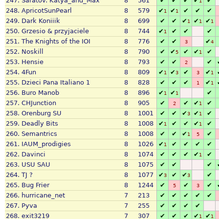
247.
Saratov: Katya_and_Max
8
561
✔
✔
✔
✔
✔
1
248.
ApricotSunPearl
8
579
✔
✔
✔
✔
✔
1
1
249.
Dark Koniiik
8
699
✔
✔
✔
✔
✔
1
1
1
250.
Grzesio & przyjaciele
8
744
✔
✔
✔
✔
1
251.
The Knights of the IOI
8
776
✔
✔
✔
3
4
252.
Noskill
8
790
✔
✔
✔
✔
✔
5
1
253.
Hensie
8
793
✔
✔
✔
2
254.
4Fun
8
809
✔
✔
✔
✔
1
3
3
1
255.
Dzieci Pana Italiano 1
8
828
✔
✔
✔
✔
1
1
256.
Buro Manob
8
896
✔
✔
✔
1
1
257.
CHJunction
8
905
✔
✔
✔
✔
2
1
258.
Orenburg SU
8
1001
✔
✔
✔
✔
✔
3
1
259.
Deadly Bits
8
1008
✔
✔
✔
✔
✔
1
1
260.
Semantrics
8
1008
✔
✔
✔
✔
1
5
261.
IAUM_prodigies
8
1026
✔
✔
✔
✔
✔
1
262.
Davinci
8
1074
✔
✔
✔
✔
✔
1
263.
USU SAU
8
1075
✔
✔
✔
264.
TJ ?
8
1077
✔
✔
✔
✔
3
3
265.
Bug Frier
8
1244
✔
✔
✔
5
3
266.
hurricane_net
7
213
✔
✔
✔
✔
✔
267.
Pyva
7
255
✔
✔
✔
✔
268.
exit3219
7
307
✔
✔
✔
✔
✔
1
1