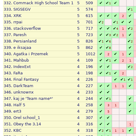
332.
Commack High School Team 1
5
509
✔
✔
✔
1
333.
SIGSEGV
5
574
✔
1
334.
XRK
5
615
✔
✔
✔
✔
2
335.
rrpai
5
701
✔
✔
✔
✔
2
1
336.
stackoverflow
5
717
✔
✔
✔
✔
4
1
2
337.
Paresh
5
723
✔
✔
✔
✔
3
2
1
338.
Persianland
5
826
✔
✔
✔
1
6
2
339.
e iksajaa
5
862
✔
✔
✔
8
340.
Agatka i Przemek
5
1012
✔
✔
✔
2
1
341.
Mahbub
4
109
✔
✔
✔
1
2
1
342.
IndexExt
4
196
✔
✔
✔
2
343.
FaRa
4
198
✔
✔
✔
1
2
344.
Final Fantasy
4
226
✔
✔
✔
1
1
345.
DarkTeam
4
227
✔
✔
✔
1
1
346.
unknownx
4
233
✔
✔
347.
kaj je 'Team name*'
4
244
✔
✔
✔
1
348.
Half 5
4
258
✔
✔
3
1
349.
ert3
4
279
✔
✔
5
350.
Orel school_1
4
307
✔
✔
351.
Obey the 3.14
4
316
✔
✔
1
352.
KBC
4
318
✔
✔
✔
2
1
1
1