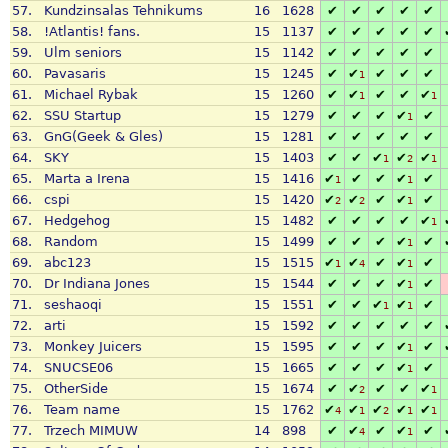
57.
Kundzinsalas Tehnikums
16
1628
✔
✔
✔
✔
✔
58.
!Atlantis! fans.
15
1137
✔
✔
✔
✔
✔
59.
Ulm seniors
15
1142
✔
✔
✔
✔
✔
60.
Pavasaris
15
1245
✔
✔
✔
✔
✔
1
61.
Michael Rybak
15
1260
✔
✔
✔
✔
✔
1
1
62.
SSU Startup
15
1279
✔
✔
✔
✔
✔
1
63.
GnG(Geek & Gles)
15
1281
✔
✔
✔
✔
✔
64.
SKY
15
1403
✔
✔
✔
✔
✔
1
2
1
65.
Marta a Irena
15
1416
✔
✔
✔
✔
✔
1
1
66.
cspi
15
1420
✔
✔
✔
✔
✔
2
2
1
67.
Hedgehog
15
1482
✔
✔
✔
✔
✔
1
68.
Random
15
1499
✔
✔
✔
✔
✔
1
69.
abc123
15
1515
✔
✔
✔
✔
✔
1
4
1
70.
Dr Indiana Jones
15
1544
✔
✔
✔
✔
✔
1
71.
seshaoqi
15
1551
✔
✔
✔
✔
✔
1
1
72.
arti
15
1592
✔
✔
✔
✔
✔
73.
Monkey Juicers
15
1595
✔
✔
✔
✔
✔
1
74.
SNUCSE06
15
1665
✔
✔
✔
✔
✔
1
75.
OtherSide
15
1674
✔
✔
✔
✔
✔
2
1
76.
Team name
15
1762
✔
✔
✔
✔
✔
4
1
2
1
1
77.
Trzech MIMUW
14
898
✔
✔
✔
✔
✔
4
1