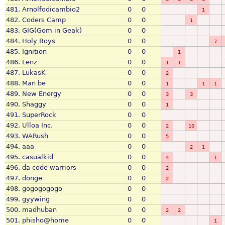
481.
Arnolfodicambio2
0
0
1
482.
Coders Camp
0
0
1
483.
GIG(Gom in Geak)
0
0
484.
Holy Boys
0
0
7
485.
Ignition
0
0
1
486.
Lenz
0
0
1
1
487.
LukasK
0
0
2
488.
Man be
0
0
1
1
1
489.
New Energy
0
0
3
3
490.
Shaggy
0
0
1
491.
SuperRock
0
0
492.
Ulloa Inc.
0
0
2
10
493.
WARush
0
0
5
494.
aaa
0
0
2
1
495.
casualkid
0
0
4
1
496.
da code warriors
0
0
2
497.
donge
0
0
2
498.
gogogogogo
0
0
499.
gyywing
0
0
500.
madhuban
0
0
2
2
501.
phisho@home
0
0
1