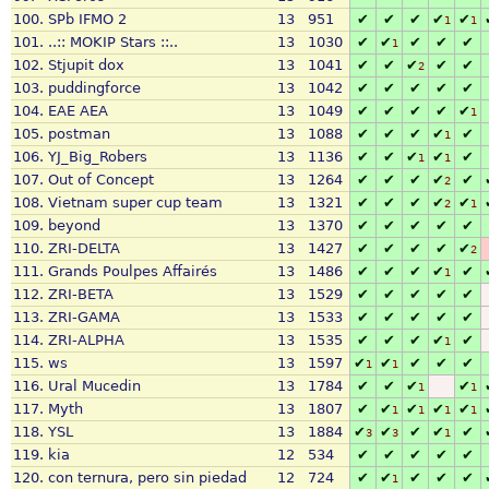
100.
SPb IFMO 2
13
951
✔
✔
✔
✔
✔
1
1
101.
..:: MOKIP Stars ::..
13
1030
✔
✔
✔
✔
✔
1
102.
Stjupit dox
13
1041
✔
✔
✔
✔
✔
2
103.
puddingforce
13
1042
✔
✔
✔
✔
✔
104.
EAE AEA
13
1049
✔
✔
✔
✔
✔
1
105.
postman
13
1088
✔
✔
✔
✔
✔
1
106.
YJ_Big_Robers
13
1136
✔
✔
✔
✔
✔
1
1
107.
Out of Concept
13
1264
✔
✔
✔
✔
✔
2
108.
Vietnam super cup team
13
1321
✔
✔
✔
✔
✔
2
1
109.
beyond
13
1370
✔
✔
✔
✔
✔
110.
ZRI-DELTA
13
1427
✔
✔
✔
✔
✔
2
111.
Grands Poulpes Affairés
13
1486
✔
✔
✔
✔
✔
1
112.
ZRI-BETA
13
1529
✔
✔
✔
✔
✔
113.
ZRI-GAMA
13
1533
✔
✔
✔
✔
✔
114.
ZRI-ALPHA
13
1535
✔
✔
✔
✔
✔
1
115.
ws
13
1597
✔
✔
✔
✔
✔
1
1
116.
Ural Mucedin
13
1784
✔
✔
✔
✔
1
1
117.
Myth
13
1807
✔
✔
✔
✔
✔
1
1
1
1
118.
YSL
13
1884
✔
✔
✔
✔
✔
3
3
1
119.
kia
12
534
✔
✔
✔
✔
✔
120.
con ternura, pero sin piedad
12
724
✔
✔
✔
✔
✔
1