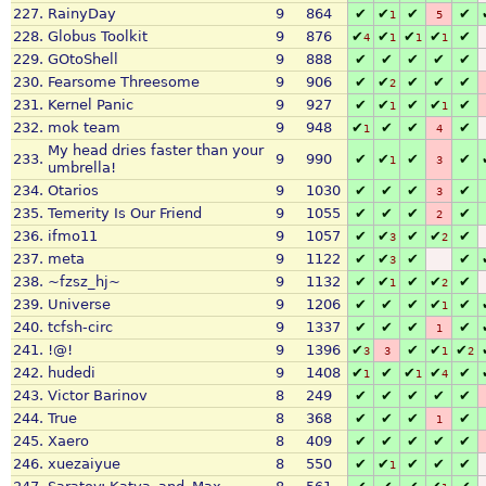
227.
RainyDay
9
864
✔
✔
✔
✔
1
5
228.
Globus Toolkit
9
876
✔
✔
✔
✔
✔
4
1
1
1
229.
GOtoShell
9
888
✔
✔
✔
✔
✔
230.
Fearsome Threesome
9
906
✔
✔
✔
✔
✔
2
231.
Kernel Panic
9
927
✔
✔
✔
✔
✔
1
1
232.
mok team
9
948
✔
✔
✔
✔
1
4
My head dries faster than your
233.
9
990
✔
✔
✔
✔
1
3
umbrella!
234.
Otarios
9
1030
✔
✔
✔
✔
3
235.
Temerity Is Our Friend
9
1055
✔
✔
✔
✔
2
236.
ifmo11
9
1057
✔
✔
✔
✔
✔
3
2
237.
meta
9
1122
✔
✔
✔
✔
3
238.
~fzsz_hj~
9
1132
✔
✔
✔
✔
✔
1
2
239.
Universe
9
1206
✔
✔
✔
✔
✔
1
240.
tcfsh-circ
9
1337
✔
✔
✔
✔
1
241.
!@!
9
1396
✔
✔
✔
✔
3
3
1
2
242.
hudedi
9
1408
✔
✔
✔
✔
✔
1
1
4
243.
Victor Barinov
8
249
✔
✔
✔
✔
✔
244.
True
8
368
✔
✔
✔
✔
1
245.
Xaero
8
409
✔
✔
✔
✔
✔
246.
xuezaiyue
8
550
✔
✔
✔
✔
✔
1