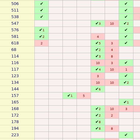
506
✔
✔
511
✔
✔
538
✔
✔
547
✔
✔
3
10
2
576
✔
✔
1
581
✔
✔
2
4
618
✔
✔
2
5
3
68
✔
2
4
114
✔
3
8
116
✔
10
3
117
✔
4
10
1
123
✔
3
134
✔
10
10
2
144
✔
6
157
✔
1
5
165
✔
1
168
✔
2
10
3
172
✔
2
2
178
✔
8
194
✔
8
8
223
✔