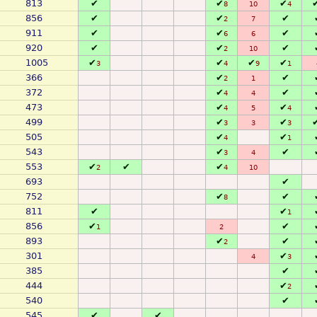
813
✔
✔
✔
8
10
4
856
✔
✔
✔
2
7
911
✔
✔
✔
6
6
920
✔
✔
✔
2
10
1005
✔
✔
✔
✔
3
4
9
1
366
✔
✔
2
1
372
✔
✔
4
4
473
✔
✔
4
5
4
499
✔
✔
3
3
3
505
✔
✔
4
1
543
✔
✔
3
4
553
✔
✔
✔
2
4
10
693
✔
752
✔
✔
8
811
✔
✔
1
856
✔
✔
1
2
893
✔
✔
2
301
✔
4
3
385
✔
444
✔
2
540
✔
545
✔
✔