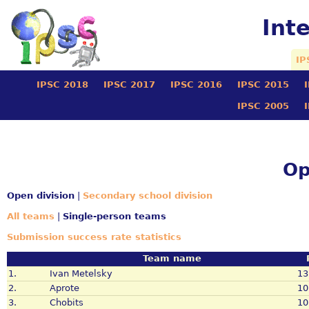
Int
IP
IPSC 2018
IPSC 2017
IPSC 2016
IPSC 2015
IPSC 2005
Op
Open division
|
Secondary school division
All teams
|
Single-person teams
Submission success rate statistics
Team name
1.
Ivan Metelsky
13
2.
Aprote
10
3.
Chobits
10