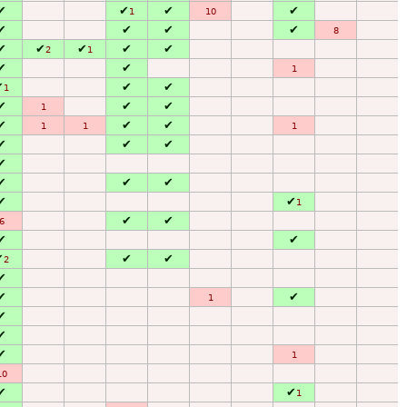
✔
✔
✔
✔
1
10
✔
✔
✔
✔
8
✔
✔
✔
✔
✔
2
1
✔
✔
1
✔
✔
✔
1
✔
✔
✔
1
✔
✔
✔
1
1
1
✔
✔
✔
✔
✔
✔
✔
✔
✔
1
✔
✔
6
✔
✔
✔
✔
✔
2
✔
✔
✔
1
✔
✔
✔
1
10
✔
✔
1