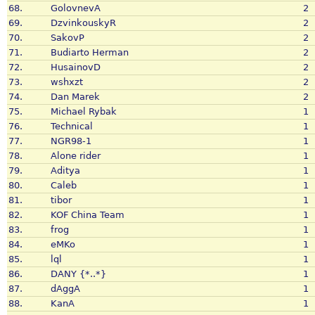
68.
GolovnevA
2
69.
DzvinkouskyR
2
70.
SakovP
2
71.
Budiarto Herman
2
72.
HusainovD
2
73.
wshxzt
2
74.
Dan Marek
2
75.
Michael Rybak
1
76.
Technical
1
77.
NGR98-1
1
78.
Alone rider
1
79.
Aditya
1
80.
Caleb
1
81.
tibor
1
82.
KOF China Team
1
83.
frog
1
84.
eMKo
1
85.
lql
1
86.
DANY {*..*}
1
87.
dAggA
1
88.
KanA
1