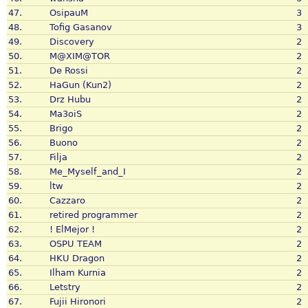
47.
OsipauM
3
48.
Tofig Gasanov
3
49.
Discovery
2
50.
M@XIM@TOR
2
51.
De Rossi
2
52.
HaGun (Kun2)
2
53.
Drz Hubu
2
54.
Ma3oiS
2
55.
Brigo
2
56.
Buono
2
57.
Filja
2
58.
Me_Myself_and_I
2
59.
ltw
2
60.
Cazzaro
2
61.
retired programmer
2
62.
! ElMejor !
2
63.
OSPU TEAM
2
64.
HKU Dragon
2
65.
Ilham Kurnia
2
66.
Letstry
2
67.
Fujii Hironori
2