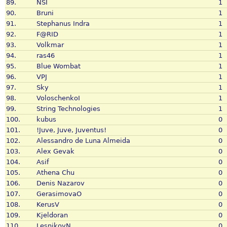
89.
NSI
1
90.
Bruni
1
91.
Stephanus Indra
1
92.
F@RID
1
93.
Volkmar
1
94.
ras46
1
95.
Blue Wombat
1
96.
VPJ
1
97.
Sky
1
98.
VoloschenkoI
1
99.
String Technologies
1
100.
kubus
0
101.
!Juve, Juve, Juventus!
0
102.
Alessandro de Luna Almeida
0
103.
Alex Gevak
0
104.
Asif
0
105.
Athena Chu
0
106.
Denis Nazarov
0
107.
GerasimovaO
0
108.
KerusV
0
109.
Kjeldoran
0
110.
LesnikovN
0