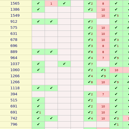
1565
✔
✔
✔
✔
1
2
8
1386
✔
✔
✔
2
10
1549
✔
10
5
912
✔
✔
✔
✔
7
575
✔
✔
2
10
631
✔
✔
2
10
678
✔
✔
3
10
3
696
✔
✔
3
8
1
889
✔
✔
✔
✔
8
8
964
✔
✔
4
7
9
1037
✔
✔
✔
✔
7
1060
✔
✔
✔
2
9
10
1266
✔
✔
✔
4
9
1266
✔
✔
8
10
9
1118
✔
✔
✔
394
✔
✔
2
7
515
✔
✔
✔
2
691
✔
✔
✔
2
10
691
✔
✔
✔
1
2
10
742
✔
✔
✔
✔
4
10
3
796
✔
✔
1