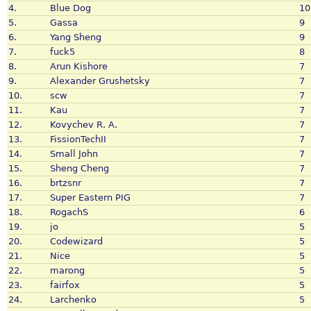
4.
Blue Dog
10
5.
Gassa
9
6.
Yang Sheng
9
7.
fuck5
8
8.
Arun Kishore
7
9.
Alexander Grushetsky
7
10.
scw
7
11.
Kau
7
12.
Kovychev R. A.
7
13.
FissionTechII
7
14.
Small John
7
15.
Sheng Cheng
7
16.
brtzsnr
7
17.
Super Eastern PIG
7
18.
RogachS
6
19.
jo
5
20.
Codewizard
5
21.
Nice
5
22.
marong
5
23.
fairfox
5
24.
Larchenko
5