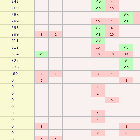
242
✔
9
4
269
✔
5
10
288
✔
5
289
✔
10
2
3
298
✔
7
6
299
✔
3
2
8
10
311
✔
2
312
✔
10
7
314
✔
3
10
10
10
325
✔
326
✔
5
-60
1
1
3
4
0
2
1
0
1
0
1
0
5
0
0
1
0
4
0
3
1
0
2
3
0
1
1