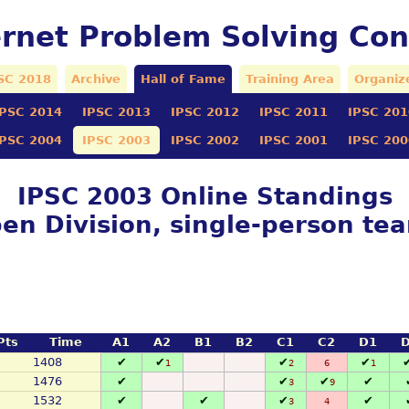
ernet Problem Solving Con
SC 2018
Archive
Hall of Fame
Training Area
Organiz
IPSC 2014
IPSC 2013
IPSC 2012
IPSC 2011
IPSC 201
IPSC 2004
IPSC 2003
IPSC 2002
IPSC 2001
IPSC 200
IPSC 2003 Online Standings
en Division, single-person te
Pts
Time
A1
A2
B1
B2
C1
C2
D1
1408
✔
✔
✔
✔
1
2
6
1
1476
✔
✔
✔
✔
3
9
1532
✔
✔
✔
✔
3
4