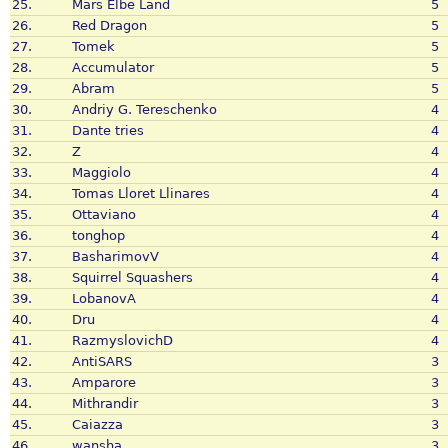
25.
Mars Elbe Land
5
26.
Red Dragon
5
27.
Tomek
5
28.
Accumulator
5
29.
Abram
5
30.
Andriy G. Tereschenko
4
31.
Dante tries
4
32.
Z
4
33.
Maggiolo
4
34.
Tomas Lloret Llinares
4
35.
Ottaviano
4
36.
tonghop
4
37.
BasharimovV
4
38.
Squirrel Squashers
4
39.
LobanovA
4
40.
Dru
4
41.
RazmyslovichD
4
42.
AntiSARS
3
43.
Amparore
3
44.
Mithrandir
3
45.
Caiazza
3
46.
wansha
3