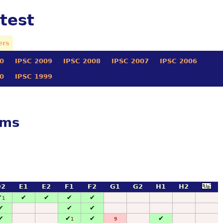
test
ers
0
IPSC 2009
IPSC 2008
IPSC 2007
IPSC 2006
0
IPSC 1999
ams
D2
E1
E2
F1
F2
G1
G2
H1
H2
✔
✔
✔
✔
✔
1
✔
✔
✔
✔
✔
✔
✔
1
9