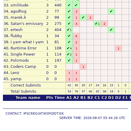
33.
smilitude
3
440
✔
✔
34.
agsdhsg
2
77
✔
✔
3
35.
marek.k
2
99
✔
✔
1
2
36.
Satan's emissary
2
275
✔
✔
3
1
2
37.
ertesh
2
404
✔
✔
1
38.
flubby
1
34
✔
6
39.
I yam what I yam
1
81
✔
2
40.
Runtime Error
1
108
✔
4
1
1
41.
Single Power
1
114
✔
2
1
42.
Polcmods
1
197
✔
1
43.
Coders Camp
0
0
1
44.
Lenz
0
0
1
1
45.
yamp
0
0
1
1
Correct Submits
42
30
20
17
24
16
15
1
0
Total Submits
53
76
37
40
35
38
19
5
1
Team name
Pts
Time
A1
A2
B1
B2
C1
C2
D1
D2
E1
CONTACT: IPSCREG(AT)KSP(DOT)SK
SERVER TIME: 2026-08-07 05:44:26 UTC