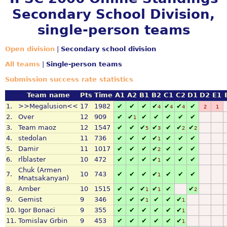
Secondary School Division,
single-person teams
Open division
|
Secondary school division
All teams
|
Single-person teams
Submission success rate statistics
Team name
Pts
Time
A1
A2
B1
B2
C1
C2
D1
D2
E1
1.
>>Megalusion<<
17
1982
✔
✔
✔
✔
✔
✔
✔
4
4
4
2
1
2.
Over
12
909
✔
✔
✔
✔
✔
✔
✔
1
3.
Team maoz
12
1547
✔
✔
✔
✔
✔
✔
✔
5
3
2
2
4.
stedolan
11
736
✔
✔
✔
✔
✔
✔
✔
1
5.
Damir
11
1017
✔
✔
✔
✔
✔
✔
✔
2
6.
rlblaster
10
472
✔
✔
✔
✔
✔
✔
✔
1
Chuk (Armen
7.
10
743
✔
✔
✔
✔
✔
✔
✔
1
Mnatsakanyan)
8.
Amber
10
1515
✔
✔
✔
✔
✔
✔
1
1
2
9.
Gemist
9
346
✔
✔
✔
✔
✔
✔
1
1
10.
Igor Bonaci
9
355
✔
✔
✔
✔
✔
✔
1
11.
Tomislav Grbin
9
453
✔
✔
✔
✔
✔
✔
1