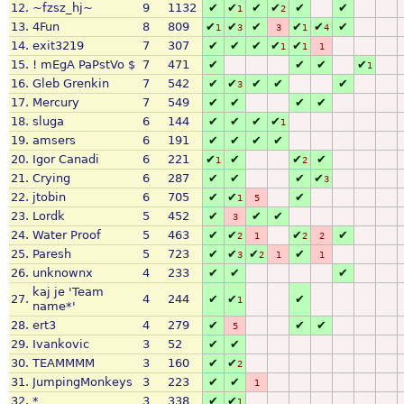
12.
~fzsz_hj~
9
1132
✔
✔
✔
✔
✔
✔
1
2
13.
4Fun
8
809
✔
✔
✔
✔
✔
✔
1
3
3
1
4
14.
exit3219
7
307
✔
✔
✔
✔
✔
1
1
1
15.
! mEgA PaPstVo $
7
471
✔
✔
✔
✔
1
16.
Gleb Grenkin
7
542
✔
✔
✔
✔
✔
3
17.
Mercury
7
549
✔
✔
✔
✔
18.
sluga
6
144
✔
✔
✔
✔
1
19.
amsers
6
191
✔
✔
✔
✔
20.
Igor Canadi
6
221
✔
✔
✔
✔
1
2
21.
Crying
6
287
✔
✔
✔
✔
3
22.
jtobin
6
705
✔
✔
✔
1
5
23.
Lordk
5
452
✔
✔
✔
3
24.
Water Proof
5
463
✔
✔
✔
✔
2
1
2
2
25.
Paresh
5
723
✔
✔
✔
✔
3
2
1
1
26.
unknownx
4
233
✔
✔
✔
kaj je 'Team
27.
4
244
✔
✔
✔
1
name*'
28.
ert3
4
279
✔
✔
✔
5
29.
Ivankovic
3
52
✔
✔
30.
TEAMMMM
3
160
✔
✔
2
31.
JumpingMonkeys
3
223
✔
✔
1
32.
*
3
338
✔
✔
1