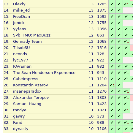
13.
Olexiy
13
1285
✔
✔
✔
1
14.
mike_4d
13
1375
✔
✔
15.
FreeDian
13
1592
✔
✔
✔
16.
Jonick
13
1755
✔
✔
17.
yyfans
13
2356
✔
✔
✔
18.
SPb IFMO: MaxBuzz
12
863
✔
✔
✔
19.
Gennady Team
12
1068
✔
✔
✔
1
20.
TilsiibSU
12
1516
✔
✔
✔
21.
neonds
11
728
✔
✔
✔
22.
lyc1977
11
922
✔
✔
23.
RAVEman
11
932
✔
✔
✔
24.
The Sean Henderson Experience
11
943
✔
✔
✔
1
25.
CubeImpress
11
1110
✔
✔
✔
1
26.
Konstantin Azarov
11
1204
✔
✔
1
27.
insaneparadox
11
1270
✔
✔
✔
1
28.
Alexander Toropov
11
1303
✔
✔
✔
1
29.
Samuel Huang
11
1423
✔
✔
✔
1
30.
tnndye
11
1821
✔
✔
✔
1
31.
gawry
10
373
✔
✔
32.
Farid
10
988
✔
✔
✔
1
33.
dynasty
10
1106
✔
✔
✔