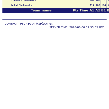
Correct Submits
164
163
70
Total Submits
214
189
164
Team name
Pts
Time
A1
A2
B1
CONTACT: IPSCREG(AT)KSP(DOT)SK
SERVER TIME: 2026-08-06 17:55:05 UTC