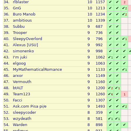
34.
rlblaster
10
1157
✔
✔
2
35.
GnG
10
1213
✔
✔
✔
2
36.
Buro Manob
10
1234
✔
✔
✔
2
37.
ambitious
10
1339
✔
✔
38.
Subbu
9
687
✔
✔
39.
Trooper
9
736
✔
✔
40.
SleepyOverlord
9
796
✔
✔
✔
1
41.
Alexus [USU]
9
992
✔
✔
✔
42.
simonenko
9
998
✔
✔
✔
43.
I'm juki
9
1062
✔
✔
✔
1
44.
elgoog
9
1063
✔
✔
✔
45.
MyMathematicalRomance
9
1133
✔
✔
✔
1
46.
arxor
9
1149
✔
✔
47.
Vermouth
9
1160
✔
✔
48.
btALT
9
1200
✔
✔
2
1
49.
Team123
9
1260
✔
✔
6
1
50.
Facci
9
1307
✔
✔
51.
Ask.com Pisa pi/e
9
1493
✔
✔
✔
2
52.
sleepycoder
8
359
✔
✔
53.
wzydeath
8
581
✔
✔
1
1
54.
Warden
8
898
✔
✔
✔
55.
rodimus
8
931
✔
✔