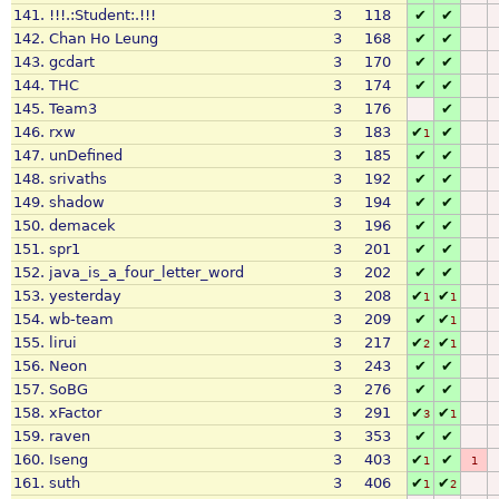
141.
!!!.:Student:.!!!
3
118
✔
✔
142.
Chan Ho Leung
3
168
✔
✔
143.
gcdart
3
170
✔
✔
144.
THC
3
174
✔
✔
145.
Team3
3
176
✔
146.
rxw
3
183
✔
✔
1
147.
unDefined
3
185
✔
✔
148.
srivaths
3
192
✔
✔
149.
shadow
3
194
✔
✔
150.
demacek
3
196
✔
✔
151.
spr1
3
201
✔
✔
152.
java_is_a_four_letter_word
3
202
✔
✔
153.
yesterday
3
208
✔
✔
1
1
154.
wb-team
3
209
✔
✔
1
155.
lirui
3
217
✔
✔
2
1
156.
Neon
3
243
✔
✔
157.
SoBG
3
276
✔
✔
158.
xFactor
3
291
✔
✔
3
1
159.
raven
3
353
✔
✔
160.
Iseng
3
403
✔
✔
1
1
161.
suth
3
406
✔
✔
1
2