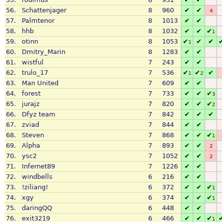
56.
Schattenjager
8
960
✔
✔
4
57.
Palmtenor
8
1013
✔
✔
58.
hhb
8
1032
✔
✔
✔
1
59.
otinn
8
1053
✔
✔
✔
1
60.
Dmitry_Marin
8
1283
✔
✔
61.
wistful
7
243
✔
✔
62.
trulo_17
7
536
✔
✔
✔
1
2
63.
Man United
7
609
✔
✔
64.
forest
7
733
✔
✔
✔
3
65.
jurajz
7
820
✔
✔
✔
2
66.
Dfyz team
7
842
✔
✔
✔
67.
zviad
7
844
✔
✔
68.
Steven
7
868
✔
✔
✔
1
69.
Alpha
7
893
✔
✔
2
70.
ysc2
7
1052
✔
✔
2
71.
Infernet89
7
1226
✔
✔
72.
windbells
6
216
✔
✔
73.
!ziliang!
6
372
✔
✔
✔
1
74.
xgy
6
374
✔
✔
✔
1
75.
daringQQ
6
448
✔
✔
76.
exit3219
6
466
✔
✔
✔
1