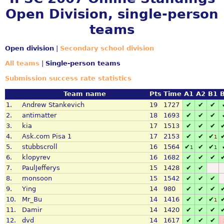
Open Division, single-person
teams
Open division
|
Secondary school division
All teams
|
Single-person teams
Submission success rate statistics
Team name
Pts
Time
A1
A2
B1
1.
Andrew Stankevich
19
1727
✔
✔
✔
2.
antimatter
18
1693
✔
✔
✔
3.
kia
17
1513
✔
✔
✔
4.
Ask.com Pisa 1
17
2153
✔
✔
✔
1
5.
stubbscroll
16
1564
✔
✔
✔
1
1
6.
klopyrev
16
1682
✔
✔
✔
7.
PaulJefferys
15
1428
✔
✔
8.
monsoon
15
1542
✔
✔
✔
9.
Ying
14
980
✔
✔
✔
10.
Mr_Bu
14
1416
✔
✔
✔
1
11.
Damir
14
1420
✔
✔
✔
12.
dvd
14
1617
✔
✔
✔