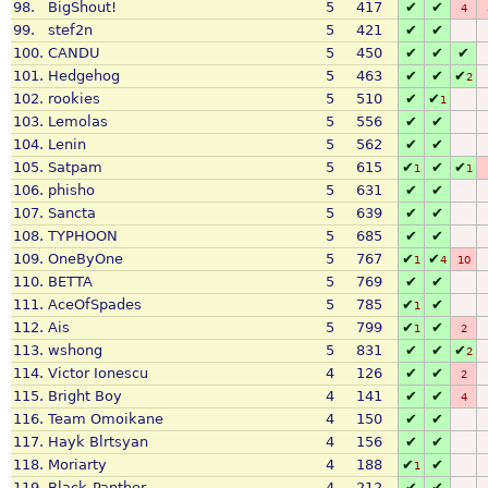
98.
BigShout!
5
417
✔
✔
4
99.
stef2n
5
421
✔
✔
100.
CANDU
5
450
✔
✔
✔
101.
Hedgehog
5
463
✔
✔
✔
2
102.
rookies
5
510
✔
✔
1
103.
Lemolas
5
556
✔
✔
104.
Lenin
5
562
✔
✔
105.
Satpam
5
615
✔
✔
✔
1
1
106.
phisho
5
631
✔
✔
107.
Sancta
5
639
✔
✔
108.
TYPHOON
5
685
✔
✔
109.
OneByOne
5
767
✔
✔
1
4
10
110.
BETTA
5
769
✔
✔
111.
AceOfSpades
5
785
✔
✔
1
112.
Ais
5
799
✔
✔
1
2
113.
wshong
5
831
✔
✔
✔
2
114.
Victor Ionescu
4
126
✔
✔
2
115.
Bright Boy
4
141
✔
✔
4
116.
Team Omoikane
4
150
✔
✔
117.
Hayk Blrtsyan
4
156
✔
✔
118.
Moriarty
4
188
✔
✔
1
119.
Black-Panther
4
212
✔
✔