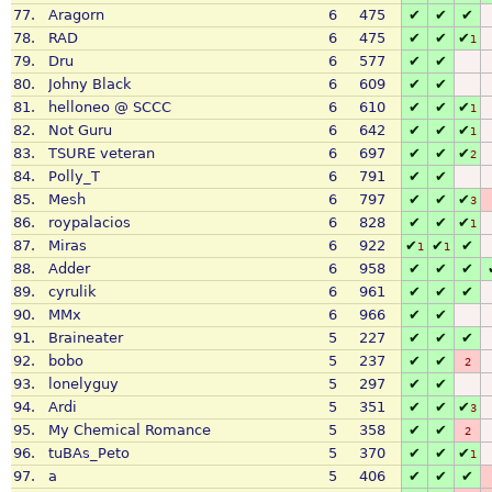
77.
Aragorn
6
475
✔
✔
✔
78.
RAD
6
475
✔
✔
✔
1
79.
Dru
6
577
✔
✔
80.
Johny Black
6
609
✔
✔
81.
helloneo @ SCCC
6
610
✔
✔
✔
1
82.
Not Guru
6
642
✔
✔
✔
1
83.
TSURE veteran
6
697
✔
✔
✔
2
84.
Polly_T
6
791
✔
✔
85.
Mesh
6
797
✔
✔
✔
3
86.
roypalacios
6
828
✔
✔
✔
1
87.
Miras
6
922
✔
✔
✔
1
1
88.
Adder
6
958
✔
✔
✔
89.
cyrulik
6
961
✔
✔
✔
90.
MMx
6
966
✔
✔
91.
Braineater
5
227
✔
✔
✔
92.
bobo
5
237
✔
✔
2
93.
lonelyguy
5
297
✔
✔
94.
Ardi
5
351
✔
✔
✔
3
95.
My Chemical Romance
5
358
✔
✔
2
96.
tuBAs_Peto
5
370
✔
✔
✔
1
97.
a
5
406
✔
✔
✔