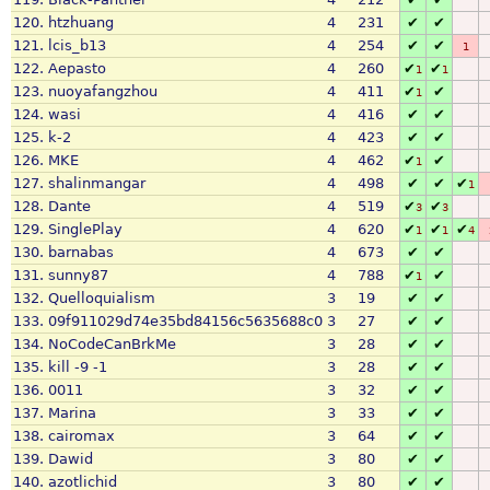
120.
htzhuang
4
231
✔
✔
121.
lcis_b13
4
254
✔
✔
1
122.
Aepasto
4
260
✔
✔
1
1
123.
nuoyafangzhou
4
411
✔
✔
1
124.
wasi
4
416
✔
✔
125.
k-2
4
423
✔
✔
126.
MKE
4
462
✔
✔
1
127.
shalinmangar
4
498
✔
✔
✔
1
128.
Dante
4
519
✔
✔
3
3
129.
SinglePlay
4
620
✔
✔
✔
1
1
4
130.
barnabas
4
673
✔
✔
131.
sunny87
4
788
✔
✔
1
132.
Quelloquialism
3
19
✔
✔
133.
09f911029d74e35bd84156c5635688c0
3
27
✔
✔
134.
NoCodeCanBrkMe
3
28
✔
✔
135.
kill -9 -1
3
28
✔
✔
136.
0011
3
32
✔
✔
137.
Marina
3
33
✔
✔
138.
cairomax
3
64
✔
✔
139.
Dawid
3
80
✔
✔
140.
azotlichid
3
80
✔
✔