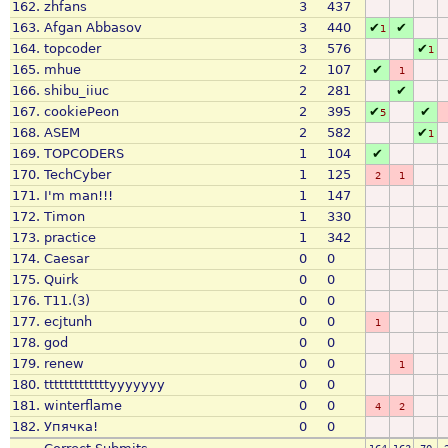
162.
zhfans
3
437
163.
Afgan Abbasov
3
440
✔
✔
1
164.
topcoder
3
576
✔
1
165.
mhue
2
107
✔
1
166.
shibu_iiuc
2
281
✔
167.
cookiePeon
2
395
✔
✔
5
168.
ASEM
2
582
✔
1
169.
TOPCODERS
1
104
✔
170.
TechCyber
1
125
2
1
171.
I'm man!!!
1
147
172.
Timon
1
330
173.
practice
1
342
174.
Caesar
0
0
175.
Quirk
0
0
176.
T11.(3)
0
0
177.
ecjtunh
0
0
1
178.
god
0
0
179.
renew
0
0
1
180.
tttttttttttttyyyyyyy
0
0
181.
winterflame
0
0
4
2
182.
Упячка!
0
0