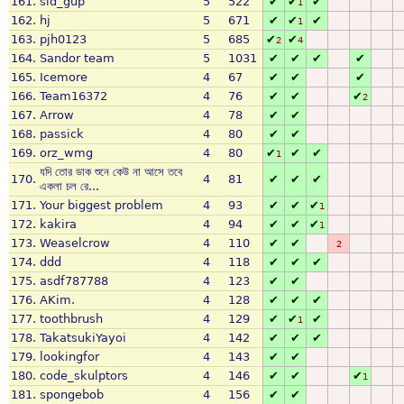
161.
sid_gup
5
522
✔
✔
✔
1
162.
hj
5
671
✔
✔
✔
1
163.
pjh0123
5
685
✔
✔
2
4
164.
Sandor team
5
1031
✔
✔
✔
✔
165.
Icemore
4
67
✔
✔
✔
166.
Team16372
4
76
✔
✔
✔
2
167.
Arrow
4
78
✔
✔
168.
passick
4
80
✔
✔
169.
orz_wmg
4
80
✔
✔
✔
1
যদি তোর ডাক শুনে কেউ না আসে তবে
170.
4
81
✔
✔
✔
একলা চল রে...
171.
Your biggest problem
4
93
✔
✔
✔
1
172.
kakira
4
94
✔
✔
✔
1
173.
Weaselcrow
4
110
✔
✔
2
174.
ddd
4
118
✔
✔
✔
175.
asdf787788
4
123
✔
✔
176.
AKim.
4
128
✔
✔
✔
177.
toothbrush
4
129
✔
✔
✔
1
178.
TakatsukiYayoi
4
142
✔
✔
✔
179.
lookingfor
4
143
✔
✔
180.
code_skulptors
4
146
✔
✔
✔
1
181.
spongebob
4
156
✔
✔