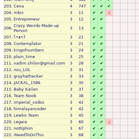
203.
Ceva
4
747
✔
✔
✔
204.
mbrc
3
11
✔
✔
1
205.
Entrepreneur
3
12
✔
✔
Crazy Weirdo Made-up
206.
3
13
✔
✔
Person
207.
ʕ•ᴥ•ʔ
3
21
✔
✔
208.
Contemplator
3
21
✔
✔
209.
kingofnumbers
3
24
✔
✔
210.
plain_time
3
25
✔
✔
211.
vadim.shilov@gmail.com
3
28
✔
✔
212.
nsu_LOL
3
31
✔
✔
213.
grayhathacker
3
33
✔
✔
214.
JACKAL_1586
3
35
✔
✔
215.
Baby Kailan
3
37
✔
✔
216.
Team Noob
3
38
✔
✔
217.
imperial_codos
3
42
✔
✔
218.
himalayancoder
3
42
✔
✔
219.
Lewko Team
3
45
✔
✔
220.
Legaia
3
60
✔
✔
1
221.
notEphim
3
67
✔
✔
222.
iNeedToDoThis
3
68
✔
✔