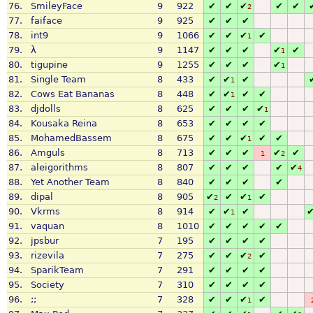
76.
SmileyFace
9
922
✔
✔
✔
✔
✔
2
77.
faiface
9
925
✔
✔
✔
78.
int9
9
1066
✔
✔
✔
✔
1
79.
λ
9
1147
✔
✔
✔
✔
✔
1
80.
tigupine
9
1255
✔
✔
✔
✔
1
81.
Single Team
8
433
✔
✔
✔
1
82.
Cows Eat Bananas
8
448
✔
✔
✔
✔
1
83.
djdolls
8
625
✔
✔
✔
✔
1
84.
Kousaka Reina
8
653
✔
✔
✔
✔
85.
MohamedBassem
8
675
✔
✔
✔
✔
✔
1
86.
Amguls
8
713
✔
✔
✔
✔
✔
1
2
87.
aleigorithms
8
807
✔
✔
✔
✔
✔
4
88.
Yet Another Team
8
840
✔
✔
✔
✔
89.
dipal
8
905
✔
✔
✔
✔
2
1
90.
Vkrms
8
914
✔
✔
✔
1
91.
vaquan
8
1010
✔
✔
✔
✔
✔
92.
jpsbur
7
195
✔
✔
✔
✔
93.
rizevila
7
275
✔
✔
✔
✔
2
94.
SparikTeam
7
291
✔
✔
✔
✔
95.
Society
7
310
✔
✔
✔
✔
96.
;;
7
328
✔
✔
✔
✔
1