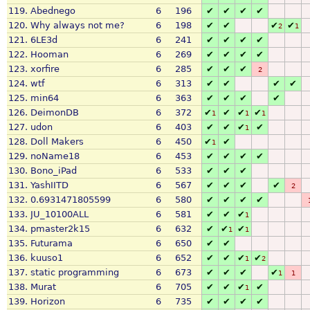
119.
Abednego
6
196
✔
✔
✔
✔
120.
Why always not me?
6
198
✔
✔
✔
✔
2
1
121.
6LE3d
6
241
✔
✔
✔
✔
122.
Hooman
6
269
✔
✔
✔
✔
123.
xorfire
6
285
✔
✔
✔
2
124.
wtf
6
313
✔
✔
✔
✔
125.
min64
6
363
✔
✔
✔
✔
126.
DeimonDB
6
372
✔
✔
✔
✔
1
1
1
127.
udon
6
403
✔
✔
✔
✔
1
128.
Doll Makers
6
450
✔
✔
1
129.
noName18
6
453
✔
✔
✔
✔
130.
Bono_iPad
6
533
✔
✔
✔
131.
YashIITD
6
567
✔
✔
✔
✔
2
132.
0.6931471805599
6
580
✔
✔
✔
✔
133.
JU_10100ALL
6
581
✔
✔
✔
1
134.
pmaster2k15
6
632
✔
✔
✔
1
1
135.
Futurama
6
650
✔
✔
136.
kuuso1
6
652
✔
✔
✔
✔
1
2
137.
static programming
6
673
✔
✔
✔
✔
1
1
138.
Murat
6
705
✔
✔
✔
✔
1
139.
Horizon
6
735
✔
✔
✔
✔