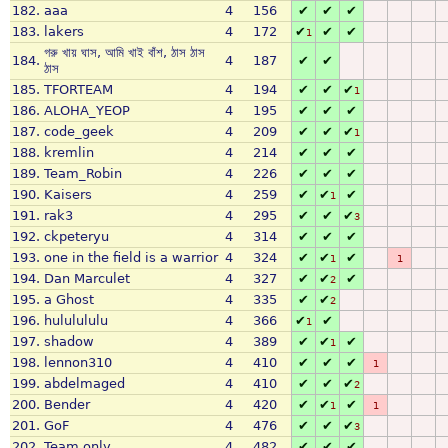
182.
aaa
4
156
✔
✔
✔
183.
lakers
4
172
✔
✔
✔
1
গরু খায় ঘাস, আমি খাই বাঁশ, ঠাস ঠাস
184.
4
187
✔
✔
ঠাস
185.
TFORTEAM
4
194
✔
✔
✔
1
186.
ALOHA_YEOP
4
195
✔
✔
✔
187.
code_geek
4
209
✔
✔
✔
1
188.
kremlin
4
214
✔
✔
✔
189.
Team_Robin
4
226
✔
✔
✔
190.
Kaisers
4
259
✔
✔
✔
1
191.
rak3
4
295
✔
✔
✔
3
192.
ckpeteryu
4
314
✔
✔
✔
193.
one in the field is a warrior
4
324
✔
✔
✔
1
1
194.
Dan Marculet
4
327
✔
✔
✔
2
195.
a Ghost
4
335
✔
✔
2
196.
hululululu
4
366
✔
✔
1
197.
shadow
4
389
✔
✔
✔
1
198.
lennon310
4
410
✔
✔
✔
1
199.
abdelmaged
4
410
✔
✔
✔
2
200.
Bender
4
420
✔
✔
✔
1
1
201.
GoF
4
476
✔
✔
✔
3
202.
Team only
4
482
✔
✔
✔