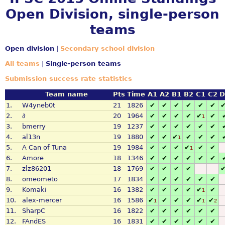
Open Division, single-person
teams
Open division
|
Secondary school division
All teams
|
Single-person teams
Submission success rate statistics
Team name
Pts
Time
A1
A2
B1
B2
C1
C2
D
1.
W4yneb0t
21
1826
✔
✔
✔
✔
✔
✔
2.
∂
20
1964
✔
✔
✔
✔
✔
✔
1
3.
bmerry
19
1237
✔
✔
✔
✔
✔
✔
4.
al13n
19
1880
✔
✔
✔
✔
✔
✔
1
5.
A Can of Tuna
19
1984
✔
✔
✔
✔
✔
✔
1
6.
Amore
18
1346
✔
✔
✔
✔
✔
✔
7.
zlz86201
18
1769
✔
✔
✔
✔
8.
omeometo
17
1834
✔
✔
✔
✔
✔
✔
9.
Komaki
16
1382
✔
✔
✔
✔
✔
✔
1
10.
alex-mercer
16
1586
✔
✔
✔
✔
✔
✔
1
1
2
11.
SharpC
16
1822
✔
✔
✔
✔
✔
✔
12.
FAndES
16
1831
✔
✔
✔
✔
✔
✔