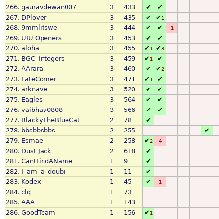
266.
gauravdewan007
3
433
✔
✔
267.
DPlover
3
435
✔
✔
1
268.
9mmlitswe
3
444
✔
✔
1
269.
UIU Openers
3
453
✔
✔
270.
aloha
3
455
✔
✔
1
3
271.
BGC_Integers
3
459
✔
✔
1
272.
AArara
3
460
✔
✔
2
273.
LateComer
3
471
✔
✔
1
274.
arknave
3
520
✔
✔
275.
Eagles
3
564
✔
✔
276.
vaibhav0808
3
566
✔
✔
277.
BlackyTheBlueCat
2
78
✔
278.
bbsbbsbbs
2
255
✔
279.
Esmael
2
258
✔
2
4
280.
Dust Jack
2
618
✔
281.
CantFindAName
1
9
✔
282.
I_am_a_doubi
1
11
✔
283.
Kodex
1
45
✔
1
284.
clq
1
73
285.
AAA
1
143
286.
GoodTeam
1
156
✔
1