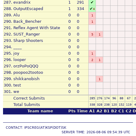
287.
evandrix
1
291
✔
288.
OutputEscaped
1
334
✔
4
289.
Alu
0
0
1
290.
Back_Bencher
0
0
1
291.
Reflex Agent With State
0
0
292.
SUST_Ranger
0
0
5
1
293.
Sharp Shooters
0
0
294.
____
0
0
295.
joy
0
0
1
296.
looper
0
0
2
1
297.
orzPoPoQQQ
0
0
298.
poopoo2tootoo
0
0
299.
shikkanobish
0
0
1
300.
test
0
0
301.
we
0
0
Correct Submits
285
276
174
96
88
67
2
Total Submits
338
328
238
120
152
119
4
Team name
Pts
Time
A1
A2
B1
B2
C1
C2
D
CONTACT: IPSCREG(AT)KSP(DOT)SK
SERVER TIME: 2026-08-06 09:54:39 UTC