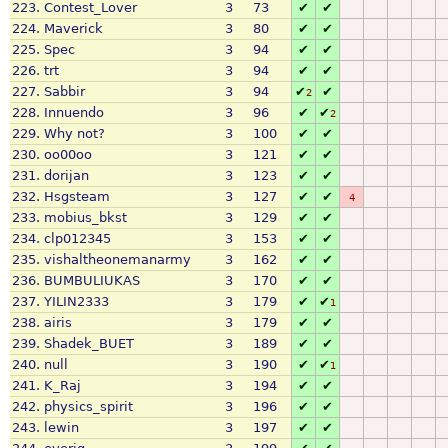
223.
Contest_Lover
3
73
✔
✔
224.
Maverick
3
80
✔
✔
225.
Spec
3
94
✔
✔
226.
trt
3
94
✔
✔
227.
Sabbir
3
94
✔
✔
2
228.
Innuendo
3
96
✔
✔
2
229.
Why not?
3
100
✔
✔
230.
oo00oo
3
121
✔
✔
231.
dorijan
3
123
✔
✔
232.
Hsgsteam
3
127
✔
✔
4
233.
mobius_bkst
3
129
✔
✔
234.
clp012345
3
153
✔
✔
235.
vishaltheonemanarmy
3
162
✔
✔
236.
BUMBULIUKAS
3
170
✔
✔
237.
YILIN2333
3
179
✔
✔
1
238.
airis
3
179
✔
✔
239.
Shadek_BUET
3
189
✔
✔
240.
null
3
190
✔
✔
1
241.
K_Raj
3
194
✔
✔
242.
physics_spirit
3
196
✔
✔
243.
lewin
3
197
✔
✔