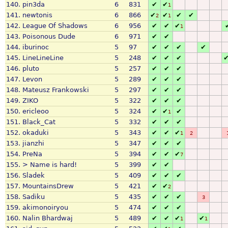
140.
pin3da
6
831
✔
✔
1
141.
newtonis
6
866
✔
✔
✔
✔
2
1
142.
League Of Shadows
6
956
✔
✔
✔
1
143.
Poisonous Dude
6
971
✔
✔
144.
iburinoc
5
97
✔
✔
✔
✔
145.
LineLineLine
5
248
✔
✔
✔
146.
pluto
5
257
✔
✔
✔
147.
Levon
5
289
✔
✔
✔
148.
Mateusz Frankowski
5
297
✔
✔
✔
149.
ZIKO
5
322
✔
✔
✔
150.
ericleoo
5
324
✔
✔
✔
1
151.
Black_Cat
5
332
✔
✔
✔
152.
okaduki
5
343
✔
✔
✔
1
2
153.
jianzhi
5
347
✔
✔
✔
154.
PreNa
5
394
✔
✔
✔
7
155.
> Name is hard!
5
399
✔
✔
156.
Sladek
5
409
✔
✔
✔
157.
MountainsDrew
5
421
✔
✔
2
158.
Sadiku
5
435
✔
✔
✔
3
159.
akimonoiryou
5
474
✔
✔
✔
160.
Nalin Bhardwaj
5
489
✔
✔
✔
✔
1
1