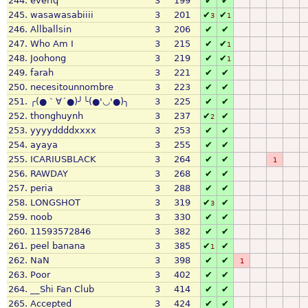
244.
everiq
3
199
✔
✔
245.
wasawasabiiii
3
201
✔
✔
3
1
246.
Allballsin
3
206
✔
✔
247.
Who Am I
3
215
✔
✔
1
248.
Joohong
3
219
✔
✔
1
249.
farah
3
221
✔
✔
250.
necesitounnombre
3
223
✔
✔
251.
╭(●｀∀´●)╯╰(●'◡'●)╮
3
225
✔
✔
252.
thonghuynh
3
237
✔
✔
2
253.
yyyyddddxxxx
3
253
✔
✔
254.
ayaya
3
255
✔
✔
255.
ICARIUSBLACK
3
264
✔
✔
1
256.
RAWDAY
3
268
✔
✔
257.
peria
3
288
✔
✔
258.
LONGSHOT
3
319
✔
✔
3
259.
noob
3
330
✔
✔
260.
11593572846
3
382
✔
✔
261.
peel banana
3
385
✔
✔
1
262.
NaN
3
398
✔
✔
1
263.
Poor
3
402
✔
✔
264.
__Shi Fan Club
3
414
✔
✔
265.
Accepted
3
424
✔
✔