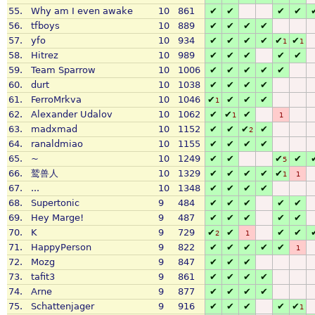
55.
Why am I even awake
10
861
✔
✔
✔
✔
56.
tfboys
10
889
✔
✔
✔
✔
57.
yfo
10
934
✔
✔
✔
✔
✔
✔
1
1
58.
Hitrez
10
989
✔
✔
✔
✔
✔
59.
Team Sparrow
10
1006
✔
✔
✔
✔
✔
60.
durt
10
1038
✔
✔
✔
✔
61.
FerroMrkva
10
1046
✔
✔
✔
✔
1
62.
Alexander Udalov
10
1062
✔
✔
✔
1
1
63.
madxmad
10
1152
✔
✔
✔
✔
2
64.
ranaldmiao
10
1155
✔
✔
✔
✔
65.
~
10
1249
✔
✔
✔
✔
5
66.
鹫兽人
10
1329
✔
✔
✔
✔
✔
1
1
67.
...
10
1348
✔
✔
✔
✔
68.
Supertonic
9
484
✔
✔
✔
✔
✔
69.
Hey Marge!
9
487
✔
✔
✔
✔
✔
70.
K
9
729
✔
✔
✔
✔
2
1
71.
HappyPerson
9
822
✔
✔
✔
✔
✔
1
72.
Mozg
9
847
✔
✔
✔
73.
tafit3
9
861
✔
✔
✔
✔
74.
Arne
9
877
✔
✔
✔
✔
75.
Schattenjager
9
916
✔
✔
✔
✔
✔
1