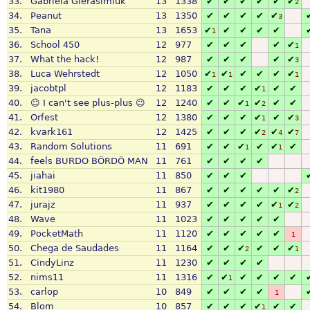
33.
Gabriela Gierasimiuk
13
1338
✔
✔
✔
✔
✔
✔
2
34.
Peanut
13
1350
✔
✔
✔
✔
✔
3
35.
Tana
13
1653
✔
✔
✔
✔
✔
1
36.
School 450
12
977
✔
✔
✔
✔
✔
1
37.
What the hack!
12
987
✔
✔
✔
✔
✔
3
38.
Luca Wehrstedt
12
1050
✔
✔
✔
✔
✔
✔
1
1
1
39.
jacobtpl
12
1183
✔
✔
✔
✔
✔
✔
1
40.
☺ I can't see plus-plus ☺
12
1240
✔
✔
✔
✔
✔
✔
1
2
41.
Orfest
12
1380
✔
✔
✔
✔
✔
✔
1
3
42.
kvark161
12
1425
✔
✔
✔
✔
✔
✔
2
4
7
43.
Random Solutions
11
691
✔
✔
✔
✔
✔
✔
1
1
44.
feels BURDO BÖRDÖ MAN
11
761
✔
✔
✔
✔
45.
jiahai
11
850
✔
✔
✔
46.
kit1980
11
867
✔
✔
✔
✔
✔
✔
2
47.
jurajz
11
937
✔
✔
✔
✔
✔
✔
1
2
48.
Wave
11
1023
✔
✔
✔
✔
✔
49.
PocketMath
11
1120
✔
✔
✔
✔
✔
1
50.
Chega de Saudades
11
1164
✔
✔
✔
✔
✔
✔
2
1
51.
CindyLinz
11
1230
✔
✔
✔
✔
52.
nims11
11
1316
✔
✔
✔
✔
✔
✔
1
53.
carlop
10
849
✔
✔
✔
✔
1
54.
Blom
10
857
✔
✔
✔
✔
✔
✔
1