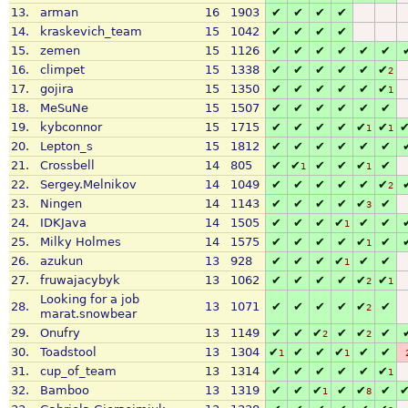
13.
arman
16
1903
✔
✔
✔
✔
14.
kraskevich_team
15
1042
✔
✔
✔
✔
15.
zemen
15
1126
✔
✔
✔
✔
✔
✔
16.
climpet
15
1338
✔
✔
✔
✔
✔
✔
2
17.
gojira
15
1350
✔
✔
✔
✔
✔
✔
1
18.
MeSuNe
15
1507
✔
✔
✔
✔
✔
✔
19.
kybconnor
15
1715
✔
✔
✔
✔
✔
✔
1
1
20.
Lepton_s
15
1812
✔
✔
✔
✔
✔
✔
21.
Crossbell
14
805
✔
✔
✔
✔
✔
✔
1
1
22.
Sergey.Melnikov
14
1049
✔
✔
✔
✔
✔
✔
2
23.
Ningen
14
1143
✔
✔
✔
✔
✔
✔
3
24.
IDKJava
14
1505
✔
✔
✔
✔
✔
✔
1
25.
Milky Holmes
14
1575
✔
✔
✔
✔
✔
✔
1
26.
azukun
13
928
✔
✔
✔
✔
✔
✔
1
27.
fruwajacybyk
13
1062
✔
✔
✔
✔
✔
✔
2
1
Looking for a job
28.
13
1071
✔
✔
✔
✔
✔
✔
2
marat.snowbear
29.
Onufry
13
1149
✔
✔
✔
✔
✔
✔
2
2
30.
Toadstool
13
1304
✔
✔
✔
✔
✔
✔
1
1
31.
cup_of_team
13
1314
✔
✔
✔
✔
✔
✔
1
32.
Bamboo
13
1319
✔
✔
✔
✔
✔
✔
1
8