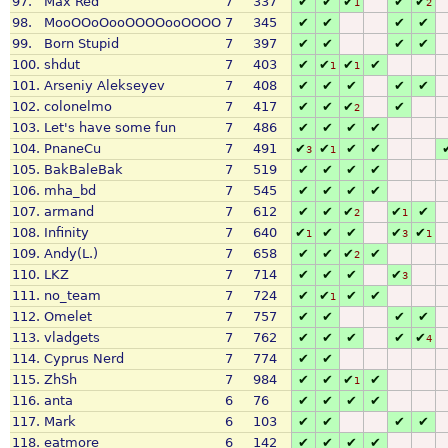
97.
Max Red
7
337
✔
✔
✔
✔
✔
1
2
98.
MooOOoOooOOOOooOOOO
7
345
✔
✔
✔
✔
99.
Born Stupid
7
397
✔
✔
✔
✔
100.
shdut
7
403
✔
✔
✔
✔
1
1
101.
Arseniy Alekseyev
7
408
✔
✔
✔
✔
✔
102.
colonelmo
7
417
✔
✔
✔
✔
2
103.
Let's have some fun
7
486
✔
✔
✔
✔
104.
PnaneCu
7
491
✔
✔
✔
✔
3
1
105.
BakBaleBak
7
519
✔
✔
✔
✔
106.
mha_bd
7
545
✔
✔
✔
✔
107.
armand
7
612
✔
✔
✔
✔
✔
2
1
108.
Infinity
7
640
✔
✔
✔
✔
✔
1
3
1
109.
Andy(L.)
7
658
✔
✔
✔
✔
2
110.
LKZ
7
714
✔
✔
✔
✔
3
111.
no_team
7
724
✔
✔
✔
✔
1
112.
Omelet
7
757
✔
✔
✔
✔
113.
vladgets
7
762
✔
✔
✔
✔
✔
4
114.
Cyprus Nerd
7
774
✔
✔
115.
ZhSh
7
984
✔
✔
✔
✔
1
116.
anta
6
76
✔
✔
✔
✔
117.
Mark
6
103
✔
✔
✔
✔
118.
eatmore
6
142
✔
✔
✔
✔