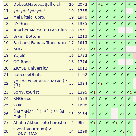
10.
D5beatMatobeatJollwish
20
2072
✔
✔
✔
✔
✔
✔
1
11.
ydcydc?ydcydc!
19
1755
✔
✔
✔
✔
✔
12.
Me[N]talci Corp.
19
1940
✔
✔
✔
✔
✔
✔
13.
PAPFans
18
1335
✔
✔
✔
✔
✔
✔
14.
Teacher Maicaifou Fan Club
18
1551
✔
✔
✔
✔
15.
Bikini Bottom
17
1213
✔
✔
✔
✔
✔
✔
16.
Fast and Furious Transform
17
1615
✔
✔
✔
✔
✔
✔
17.
AOI2
16
1281
✔
✔
✔
✔
✔
2
18.
BajaB
16
1722
✔
✔
✔
✔
✔
✔
19.
GG Bond
16
1774
✔
✔
✔
✔
20.
ZKYSB University
15
1012
✔
✔
✔
✔
✔
✔
21.
haexceeDhaha
15
1162
✔
✔
✔
✔
✔
✔
1
you do what you cRAYve ( ͡°
22.
15
1324
✔
✔
✔
✔
✔
✔
3
͜ʖ ͡°)
23.
Sorry, tourist
15
1395
✔
✔
✔
✔
✔
✔
1
1
24.
RNGesus
15
1553
✔
✔
✔
✔
✔
✔
1
25.
vOId
15
1608
✔
✔
✔
✔
✔
✔
1
(ﾉ◕ヮ◕)ﾉ*:･ﾟ✧ ✧ﾟ･: *ヽ(◕
26.
15
2164
✔
✔
✔
✔
✔
1
1
ヮ◕ヽ)
27.
Allahu Akbar - eto horosho
14
965
✔
✔
✔
✔
✔
✔
1
1
sizeof(yourmum) >
28.
14
1299
✔
✔
✔
✔
✔
✔
1
3
LLONG_MAX