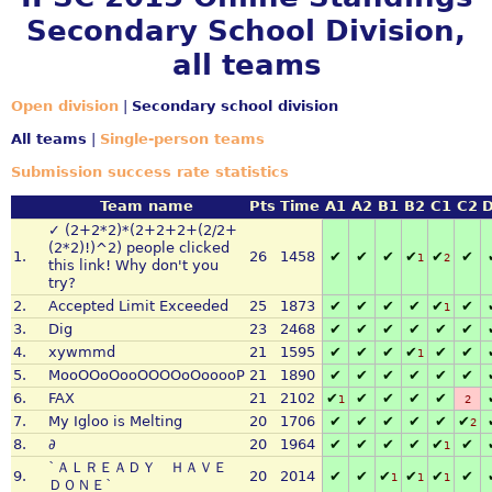
Secondary School Division,
all teams
Open division
|
Secondary school division
All teams
|
Single-person teams
Submission success rate statistics
Team name
Pts
Time
A1
A2
B1
B2
C1
C2
✓ (2+2*2)*(2+2+2+(2/2+
(2*2)!)^2) people clicked
1.
26
1458
✔
✔
✔
✔
✔
✔
1
2
this link! Why don't you
try?
2.
Accepted Limit Exceeded
25
1873
✔
✔
✔
✔
✔
✔
1
3.
Dig
23
2468
✔
✔
✔
✔
✔
✔
4.
xywmmd
21
1595
✔
✔
✔
✔
✔
✔
1
5.
MooOOoOooOOOOoOooooP
21
1890
✔
✔
✔
✔
✔
✔
6.
FAX
21
2102
✔
✔
✔
✔
✔
1
2
7.
My Igloo is Melting
20
1706
✔
✔
✔
✔
✔
✔
2
8.
∂
20
1964
✔
✔
✔
✔
✔
✔
1
`ＡＬＲＥＡＤＹ ＨＡＶＥ
9.
20
2014
✔
✔
✔
✔
✔
✔
1
1
1
ＤＯＮＥ`