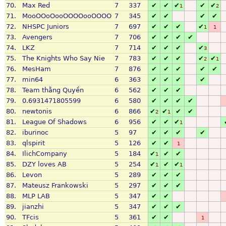
70.
Max Red
7
337
✔
✔
✔
✔
✔
1
2
71.
MooOOoOooOOOOooOOOO
7
345
✔
✔
✔
✔
72.
NHSPC Juniors
7
697
✔
✔
✔
✔
1
1
73.
Avengers
7
706
✔
✔
✔
✔
74.
LKZ
7
714
✔
✔
✔
✔
3
75.
The Knights Who Say Nie
7
783
✔
✔
✔
✔
✔
2
1
76.
MesHam
7
876
✔
✔
✔
✔
✔
77.
min64
6
363
✔
✔
✔
✔
78.
Team thằng Quyền
6
562
✔
✔
✔
79.
0.6931471805599
6
580
✔
✔
✔
✔
80.
newtonis
6
866
✔
✔
✔
✔
2
1
81.
League Of Shadows
6
956
✔
✔
✔
1
82.
iburinoc
5
97
✔
✔
✔
✔
83.
qlspirit
5
126
✔
✔
1
84.
IlichCompany
5
184
✔
✔
✔
1
85.
DZY loves AB
5
254
✔
✔
✔
1
1
86.
Levon
5
289
✔
✔
✔
87.
Mateusz Frankowski
5
297
✔
✔
✔
88.
MLP LAB
5
347
✔
✔
89.
jianzhi
5
347
✔
✔
✔
90.
TFcis
5
361
✔
✔
1