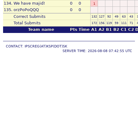
134.
We have majid!
0
0
1
135.
orzPoPoQQQ
0
0
Correct Submits
132
127
92
49
63
43
Total Submits
172
156
119
59
111
71
Team name
Pts
Time
A1
A2
B1
B2
C1
C2
CONTACT: IPSCREG(AT)KSP(DOT)SK
SERVER TIME: 2026-08-08 07:42:55 UTC