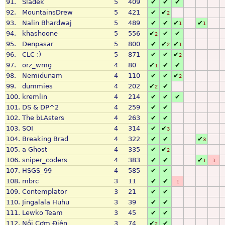
91.
Sladek
5
409
✔
✔
✔
92.
MountainsDrew
5
421
✔
✔
2
93.
Nalin Bhardwaj
5
489
✔
✔
✔
✔
1
1
94.
khashoone
5
556
✔
✔
✔
2
95.
Denpasar
5
800
✔
✔
✔
2
1
96.
CLC :)
5
871
✔
✔
✔
2
97.
orz_wmg
4
80
✔
✔
✔
1
98.
Nemidunam
4
110
✔
✔
✔
2
99.
dummies
4
202
✔
✔
2
100.
kremlin
4
214
✔
✔
✔
101.
DS & DP^2
4
259
✔
✔
102.
The bLAsters
4
263
✔
✔
103.
SOI
4
314
✔
✔
3
104.
Breaking Brad
4
322
✔
✔
✔
3
105.
a Ghost
4
335
✔
✔
2
106.
sniper_coders
4
383
✔
✔
✔
1
1
107.
HSGS_99
4
585
✔
✔
108.
mbrc
3
11
✔
✔
1
109.
Contemplator
3
21
✔
✔
110.
Jingalala Huhu
3
39
✔
✔
111.
Lewko Team
3
45
✔
✔
112.
Nồi Cơm Điện
3
74
✔
✔
2