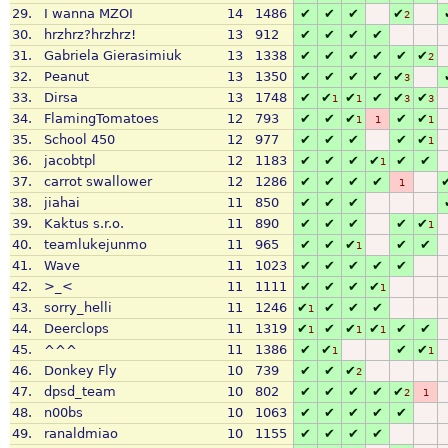
29.
I wanna MZOI
14
1486
✔
✔
✔
✔
2
30.
hrzhrz?hrzhrz!
13
912
✔
✔
✔
✔
31.
Gabriela Gierasimiuk
13
1338
✔
✔
✔
✔
✔
✔
2
32.
Peanut
13
1350
✔
✔
✔
✔
✔
3
33.
Dirsa
13
1748
✔
✔
✔
✔
✔
✔
1
1
3
3
34.
FlamingTomatoes
12
793
✔
✔
✔
✔
✔
1
1
1
35.
School 450
12
977
✔
✔
✔
✔
✔
1
36.
jacobtpl
12
1183
✔
✔
✔
✔
✔
✔
1
37.
carrot swallower
12
1286
✔
✔
✔
✔
1
38.
jiahai
11
850
✔
✔
✔
39.
Kaktus s.r.o.
11
890
✔
✔
✔
✔
✔
1
40.
teamlukejunmo
11
965
✔
✔
✔
✔
✔
1
41.
Wave
11
1023
✔
✔
✔
✔
✔
42.
>_<
11
1111
✔
✔
✔
✔
1
43.
sorry_helli
11
1246
✔
✔
✔
✔
1
44.
Deerclops
11
1319
✔
✔
✔
✔
✔
✔
1
1
1
45.
^^^
11
1386
✔
✔
✔
✔
1
1
46.
Donkey Fly
10
739
✔
✔
✔
2
47.
dpsd_team
10
802
✔
✔
✔
✔
✔
2
1
48.
n00bs
10
1063
✔
✔
✔
✔
✔
49.
ranaldmiao
10
1155
✔
✔
✔
✔