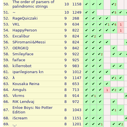
The order of parsers of
50.
10
1158
✔
✔
✔
✔
2
palindromic strings
51.
~
10
1249
✔
✔
✔
✔
5
52.
RageQuiczaki
9
268
✔
✔
✔
✔
53.
VKL
9
634
✔
✔
✔
✔
✔
1
6
1
54.
HappyPerson
9
822
✔
✔
✔
✔
✔
1
55.
Excalibur
9
824
✔
✔
✔
2
56.
SPiromanii&Messi
9
824
✔
✔
✔
✔
57.
OERGKQ
9
842
✔
✔
✔
✔
58.
SmileyFace
9
922
✔
✔
✔
✔
✔
2
59.
faiface
9
925
✔
✔
✔
60.
killerrobot
9
983
✔
✔
✔
✔
✔
61.
iparilegionars kn
9
1012
✔
✔
✔
✔
62.
λ
9
1147
✔
✔
✔
✔
✔
1
63.
Kousaka Reina
8
653
✔
✔
✔
✔
64.
Amguls
8
713
✔
✔
✔
✔
✔
1
2
65.
Vkrms
8
914
✔
✔
✔
1
66.
RIK Lendvaj
8
972
✔
✔
✔
✔
Enloe Boys: No Potter
67.
8
1043
✔
✔
✔
✔
✔
1
Edition
68.
iScream
8
1151
✔
✔
✔
69.
._.
8
1201
✔
✔
✔
✔
✔
1
2