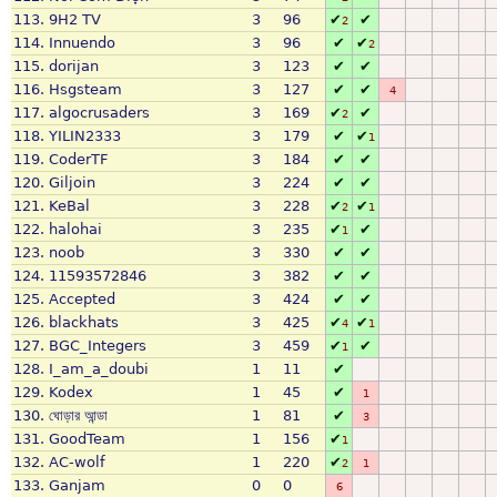
113.
9H2 TV
3
96
✔
✔
2
114.
Innuendo
3
96
✔
✔
2
115.
dorijan
3
123
✔
✔
116.
Hsgsteam
3
127
✔
✔
4
117.
algocrusaders
3
169
✔
✔
2
118.
YILIN2333
3
179
✔
✔
1
119.
CoderTF
3
184
✔
✔
120.
Giljoin
3
224
✔
✔
121.
KeBal
3
228
✔
✔
2
1
122.
halohai
3
235
✔
✔
1
123.
noob
3
330
✔
✔
124.
11593572846
3
382
✔
✔
125.
Accepted
3
424
✔
✔
126.
blackhats
3
425
✔
✔
4
1
127.
BGC_Integers
3
459
✔
✔
1
128.
I_am_a_doubi
1
11
✔
129.
Kodex
1
45
✔
1
130.
ঘোড়ার আন্ডা
1
81
✔
3
131.
GoodTeam
1
156
✔
1
132.
AC-wolf
1
220
✔
2
1
133.
Ganjam
0
0
6